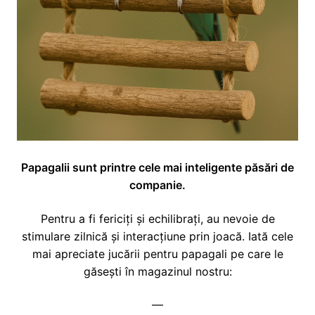
i
l
p
c
d
u
i
o
e
l
l
p
c
d
i
o
e
l
p
c
i
o
l
p
i
l
Papagalii sunt printre cele mai inteligente păsări de
companie.
Pentru a fi fericiți și echilibrați, au nevoie de
stimulare zilnică și interacțiune prin joacă. Iată cele
mai apreciate jucării pentru papagali pe care le
găsești în magazinul nostru:
—