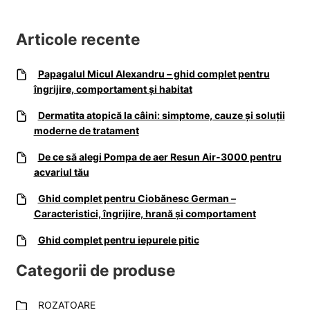
Articole recente
Papagalul Micul Alexandru – ghid complet pentru
îngrijire, comportament și habitat
Dermatita atopică la câini: simptome, cauze și soluții
moderne de tratament
De ce să alegi Pompa de aer Resun Air-3000 pentru
acvariul tău
Ghid complet pentru Ciobănesc German –
Caracteristici, îngrijire, hrană și comportament
Ghid complet pentru iepurele pitic
Categorii de produse
ROZATOARE