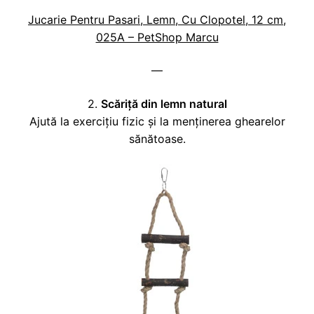
Jucarie Pentru Pasari, Lemn, Cu Clopotel, 12 cm,
025A – PetShop Marcu
—
2.
Scăriță din lemn natural
Ajută la exercițiu fizic și la menținerea ghearelor
sănătoase.