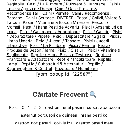
Reglabile
Caini / La Plimbare / Pulovere & Hanorace
Caini /
Lese si Zgarzi de Dresaj
Caini / Oase Presate &
Recompense Tari
Caini / Pernite
Caini / Recompense /
Batoane
Caini / Scutece
DIVERSE
Pasari / Colivii, Voliere &
Tarcuri
Pasari / Vitamine & Blocuri Minerale
Pescuit /
Momeli
Pesti / Hrana Pesti de Acvariu
Pisici / Ansambluri de
joaca
Pisici / Castroane si Adapatoare
Pisici / Casute
Pisici
/ Deparazitare / Pipete
Pisici / Deparazitare / Zgarzi
Pisici /
Hrana Umeda
Pisici / Jucarii / Teasere
Pisici / Jucarii
Interactive
Pisici / La Plimbare
Pisici / Pernite
Pisici /
Produse de Sezon / Iarna
Pisici / Sisaluri
Pisici / Vitamine &
Suplimente
Reptile / Hrana Broaste Testoase
Reptile /
Hranitoare & Adapatoare
Reptile / Incalzitoare
Reptile /
Lampi
Reptile / Substraturi & Asternuturi
Reptile /
Supraveghere & Control
Rozatoare / Hranitoare
[ypm_popup id=”22587″ ]
Căutate Frecvent
Pisici
0
1
2
3
castron metal pasari
suport apa pasari
asternut porcusori de guineea
hrana pesti koi
castron inox pasari
colivie iza
castron pasari metal