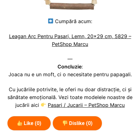
Cumpără acum:
Leagan Arc Pentru Pasari, Lemn, 20×29 cm, 5829 –
PetShop Marcu
—
Concluzie
:
Joaca nu e un moft, ci o necesitate pentru papagali.
Cu jucăriile potrivite, le oferi nu doar distracție, ci și
sănătate emoțională. Vezi toate modelele noastre de
jucării aici
Pasari / Jucarii – PetShop Marcu
Like (
0
)
Dislike (
0
)