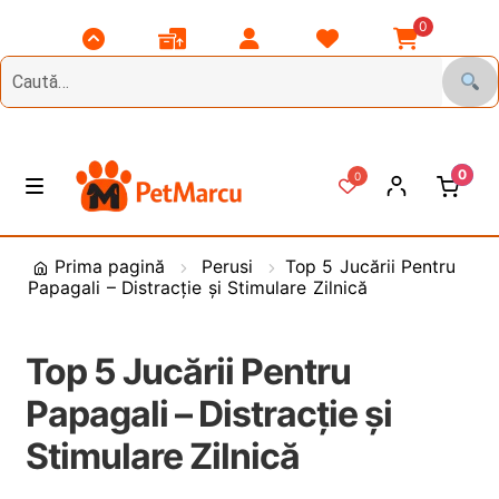
0
Scroll
Comenzile
Contul
Listă
Coșul
Top
Mele
Meu
Favorite
Meu
0
0
Treci
Sări
M
e
la
la
n
DIVERSE
navigare
conținut
Prima pagină
Perusi
Top 5 Jucării Pentru
i
Papagali – Distracție și Stimulare Zilnică
u
Animale de Gradina
Top 5 Jucării Pentru
CAINI
E
x
Papagali – Distracție și
t
PASARI
E
Stimulare Zilnică
i
x
n
t
PESCUIT
E