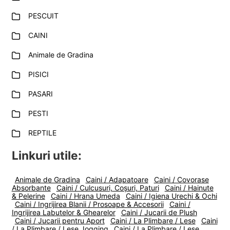
PESCUIT
CAINI
Animale de Gradina
PISICI
PASARI
PESTI
REPTILE
Linkuri utile:
Animale de Gradina
Caini / Adapatoare
Caini / Covorase
Absorbante
Caini / Culcusuri, Coșuri, Paturi
Caini / Hainute
& Pelerine
Caini / Hrana Umeda
Caini / Igiena Urechi & Ochi
Caini / Ingrijirea Blanii / Prosoape & Accesorii
Caini /
Ingrijirea Labutelor & Ghearelor
Caini / Jucarii de Plush
Caini / Jucarii pentru Aport
Caini / La Plimbare / Lese
Caini
/ La Plimbare / Lese Jogging
Caini / La Plimbare / Lese