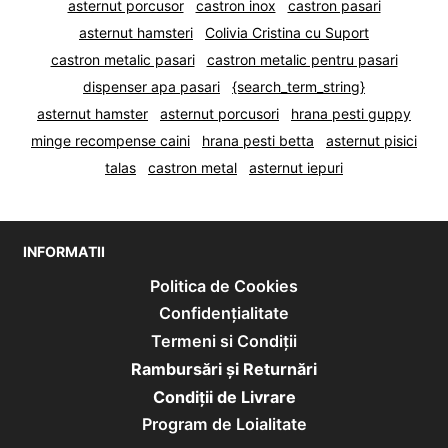
asternut porcusor
castron inox
castron pasari
asternut hamsteri
Colivia Cristina cu Suport
castron metalic pasari
castron metalic pentru pasari
dispenser apa pasari
{search_term_string}
asternut hamster
asternut porcusori
hrana pesti guppy
minge recompense caini
hrana pesti betta
asternut pisici
talas
castron metal
asternut iepuri
INFORMATII
Politica de Cookies
Confidențialitate
Termeni si Condiții
Rambursări și Returnări
Condiţii de Livrare
Program de Loialitate