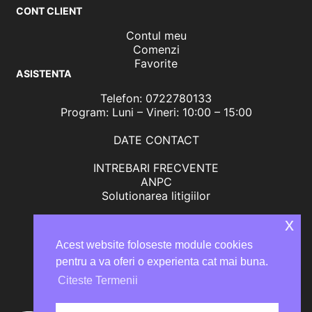
CONT CLIENT
Contul meu
Comenzi
Favorite
ASISTENTA
Telefon: 0722780133
Program: Luni – Vineri: 10:00 – 15:00
DATE CONTACT
INTREBARI FRECVENTE
ANPC
Solutionarea litigiilor
x
Acest website foloseste module cookies
pentru a va oferi o experienta cat mai buna.
Citeste Termenii