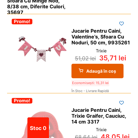
Sfoara Cu Minge Nod,
8/38 cm, Diferite Culori,
35697
-30%
Promo!
Jucarie Pentru Caini,
Valentine’s, Sfoara Cu
Noduri, 50 cm, 9935261
Trixie
35,71
lei
51,02
lei
Adaugă în coș
Economisești:
15,31
lei
În Stoc - Livrare Rapidă
-30%
Promo!
Jucarie Pentru Caini,
Trixie Graifer, Cauciuc,
14 cm 3317
Stoc 0
Trixie
48,05
lei
68,64
lei