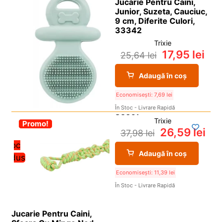
Jucarie Pentru Caini,
Junior, Suzeta, Cauciuc,
9 cm, Diferite Culori,
33342
Trixie
17,95
lei
25,64
lei
Adaugă în coș
Economisești:
7,69
lei
În Stoc - Livrare Rapidă
Trixie
-30%
Promo!
26,59
lei
37,98
lei
Stoc
Adaugă în coș
redus
Economisești:
11,39
lei
În Stoc - Livrare Rapidă
Jucarie Pentru Caini,