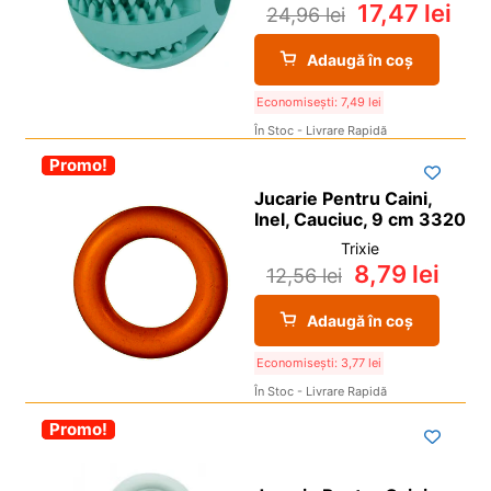
17,47
lei
24,96
lei
Adaugă în coș
Economisești:
7,49
lei
În Stoc - Livrare Rapidă
-30%
Promo!
Jucarie Pentru Caini,
Inel, Cauciuc, 9 cm 3320
Trixie
8,79
lei
12,56
lei
Adaugă în coș
Economisești:
3,77
lei
În Stoc - Livrare Rapidă
-30%
Promo!