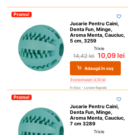
i
Grilă
De
l
p
c
d
u
i
o
-30%
Promo!
Vedere
e
l
l
p
c
Jucarie Pentru Caini,
d
Denta Fun, Minge,
i
o
e
Aroma Menta, Cauciuc,
l
p
c
5 cm, 3259
i
o
Trixie
l
p
10,09
lei
14,42
lei
i
l
Adaugă în coș
Economisești:
4,33
lei
În Stoc - Livrare Rapidă
-30%
Promo!
Jucarie Pentru Caini,
Denta Fun, Minge,
Aroma Menta, Cauciuc,
7 cm 3289
Trixie