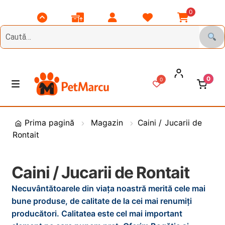
0
Scroll
Comenzile
Contul
Listă
Coșul
Top
Mele
Meu
Favorite
Meu
0
0
Treci
Sări
M
e
la
la
n
DIVERSE
navigare
conținut
i
Prima pagină
Magazin
Caini / Jucarii de
u
Rontait
Animale de Gradina
CAINI
E
Caini / Jucarii de Rontait
x
Necuvântătoarele din viața noastră merită cele mai
t
PASARI
E
bune produse, de calitate de la cei mai renumiți
i
x
producători. Calitatea este cel mai important
n
t
PESCUIT
E