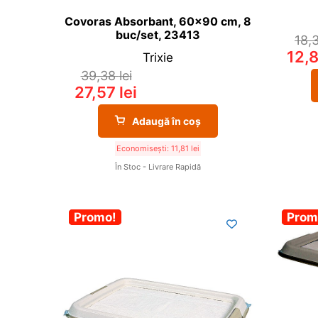
Covoras Absorbant, 60×90 cm, 8
buc/set, 23413
18,
12,
Trixie
39,38
lei
27,57
lei
Adaugă în coș
Economisești:
11,81
lei
În Stoc - Livrare Rapidă
-30%
Promo!
-30
Prom