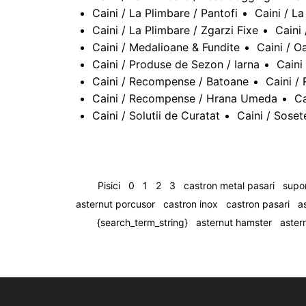
Caini / La Plimbare / Pantofi
Caini / L
Caini / La Plimbare / Zgarzi Fixe
Caini 
Caini / Medalioane & Fundite
Caini / O
Caini / Produse de Sezon / Iarna
Caini
Caini / Recompense / Batoane
Caini /
Caini / Recompense / Hrana Umeda
Ca
Caini / Solutii de Curatat
Caini / Soset
Pisici
0
1
2
3
castron metal pasari
supor
asternut porcusor
castron inox
castron pasari
a
{search_term_string}
asternut hamster
aster