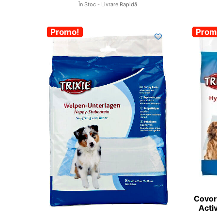
În Stoc - Livrare Rapidă
-30%
Promo!
-30
Prom
Covor
Acti