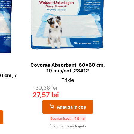
Covoras Absorbant, 60×60 cm,
10 buc/set ,23412
0 cm, 7
Trixie
39,38
lei
27,57
lei
Adaugă în coș
Economisești:
11,81
lei
În Stoc - Livrare Rapidă