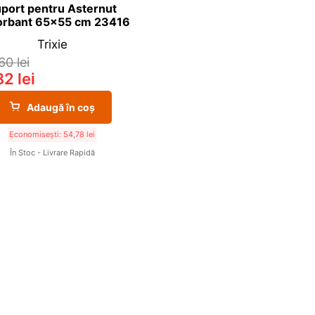
port pentru Asternut
rbant 65×55 cm 23416
Trixie
,60
lei
,82
lei
Adaugă în coș
Economisești:
54,78
lei
În Stoc - Livrare Rapidă