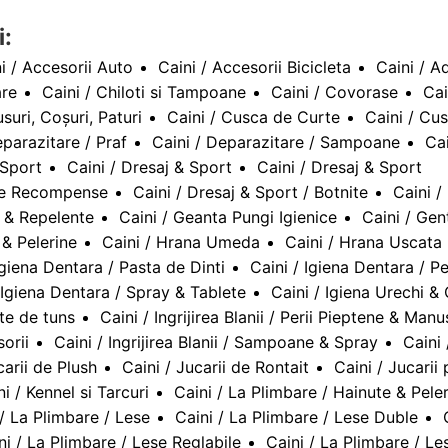
i:
i / Accesorii Auto
Caini / Accesorii Bicicleta
Caini / A
are
Caini / Chiloti si Tampoane
Caini / Covorase
Cai
suri, Coșuri, Paturi
Caini / Cusca de Curte
Caini / Cus
eparazitare / Praf
Caini / Deparazitare / Sampoane
Cai
 Sport
Caini / Dresaj & Sport
Caini / Dresaj & Sport
ute Recompense
Caini / Dresaj & Sport / Botnite
Caini /
e & Repelente
Caini / Geanta Pungi Igienice
Caini / Gen
 & Pelerine
Caini / Hrana Umeda
Caini / Hrana Uscata
Igiena Dentara / Pasta de Dinti
Caini / Igiena Dentara / Pe
 Igiena Dentara / Spray & Tablete
Caini / Igiena Urechi &
ate de tuns
Caini / Ingrijirea Blanii / Perii Pieptene & Manu
sorii
Caini / Ingrijirea Blanii / Sampoane & Spray
Caini 
carii de Plush
Caini / Jucarii de Rontait
Caini / Jucarii
ni / Kennel si Tarcuri
Caini / La Plimbare / Hainute & Pele
 / La Plimbare / Lese
Caini / La Plimbare / Lese Duble
ni / La Plimbare / Lese Reglabile
Caini / La Plimbare / Le