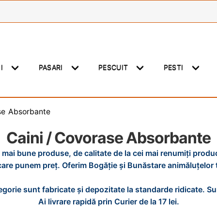
NI
PASARI
PESCUIT
PESTI
se Absorbante
Caini / Covorase Absorbante
 mai bune produse, de calitate de la cei mai renumiți produc
care punem preț. Oferim Bogăție și Bunăstare animăluțelor t
gorie sunt fabricate și depozitate la standarde ridicate. S
Ai livrare rapidă prin Curier de la 17 lei.