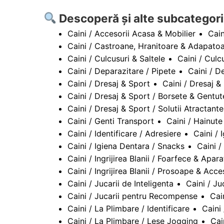
Descoperă și alte subcategori
Caini / Accesorii Acasa & Mobilier
Cain
Caini / Castroane, Hranitoare & Adapato
Caini / Culcusuri & Saltele
Caini / Culcu
Caini / Deparazitare / Pipete
Caini / D
Caini / Dresaj & Sport
Caini / Dresaj &
Caini / Dresaj & Sport / Borsete & Gent
Caini / Dresaj & Sport / Solutii Atractant
Caini / Genti Transport
Caini / Hainute
Caini / Identificare / Adresiere
Caini / 
Caini / Igiena Dentara / Snacks
Caini /
Caini / Ingrijirea Blanii / Foarfece & Apar
Caini / Ingrijirea Blanii / Prosoape & Acce
Caini / Jucarii de Inteligenta
Caini / Ju
Caini / Jucarii pentru Recompense
Cai
Caini / La Plimbare / Identificare
Caini
Caini / La Plimbare / Lese Jogging
Cai