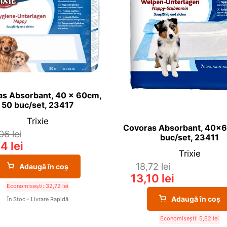
s Absorbant, 40 x 60cm,
50 buc/set, 23417
Trixie
Covoras Absorbant, 40×6
,06
lei
buc/set, 23411
34
lei
Trixie
18,72
lei
Adaugă în coș
13,10
lei
Economisești:
32,72
lei
Adaugă în coș
În Stoc - Livrare Rapidă
Economisești:
5,62
lei