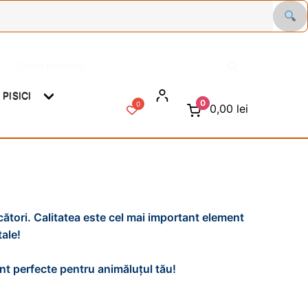
Caută
C
după:
a
u
PISICI
t
0
0
0,00
lei
ă
ători. Calitatea este cel mai important element
ale!
unt perfecte pentru animăluțul tău!