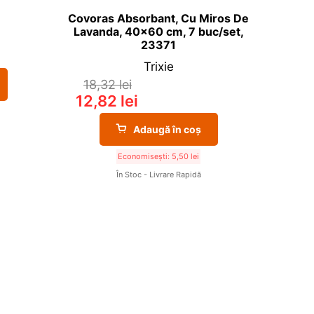
Covoras Absorbant, Cu Miros De
Lavanda, 40×60 cm, 7 buc/set,
23371
Trixie
18,32
lei
12,82
lei
Adaugă în coș
Economisești:
5,50
lei
În Stoc - Livrare Rapidă