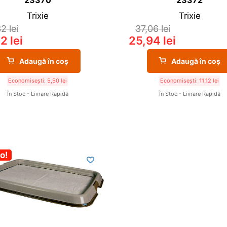
Trixie
Trixie
32
lei
37,06
lei
82
lei
25,94
lei
Adaugă în coș
Adaugă în coș
Economisești:
5,50
lei
Economisești:
11,12
lei
În Stoc - Livrare Rapidă
În Stoc - Livrare Rapidă
%
o!