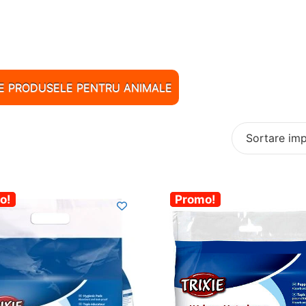
TE PRODUSELE PENTRU ANIMALE
%
o!
-30%
Promo!