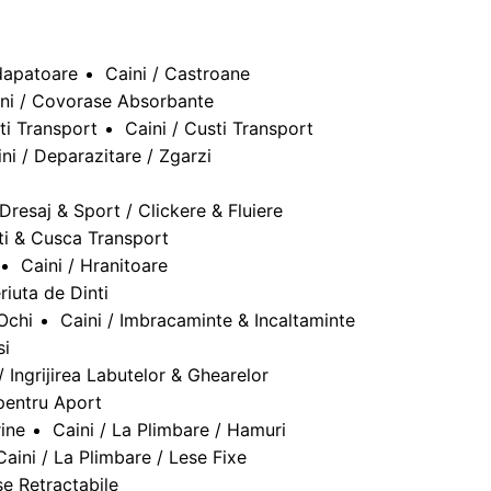
dapatoare
Caini / Castroane
ni / Covorase Absorbante
ti Transport
Caini / Custi Transport
ni / Deparazitare / Zgarzi
 Dresaj & Sport / Clickere & Fluiere
ti & Cusca Transport
Caini / Hranitoare
riuta de Dinti
 Ochi
Caini / Imbracaminte & Incaltaminte
si
/ Ingrijirea Labutelor & Ghearelor
 pentru Aport
rine
Caini / La Plimbare / Hamuri
Caini / La Plimbare / Lese Fixe
se Retractabile