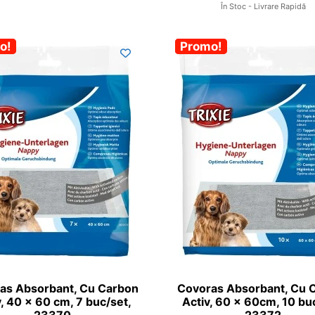
În Stoc - Livrare Rapidă
%
o!
-30%
Promo!
as Absorbant, Cu Carbon
Covoras Absorbant, Cu 
v, 40 x 60 cm, 7 buc/set,
Activ, 60 x 60cm, 10 bu
23370
23372