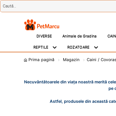
Treci
Sări
la
la
DIVERSE
Animale de Gradina
CAI
navigare
conținut
REPTILE
ROZATOARE
Prima pagină
Magazin
Caini / Covora
Necuvântătoarele din viața noastră merită cele
pe 
Astfel, produsele din această cate