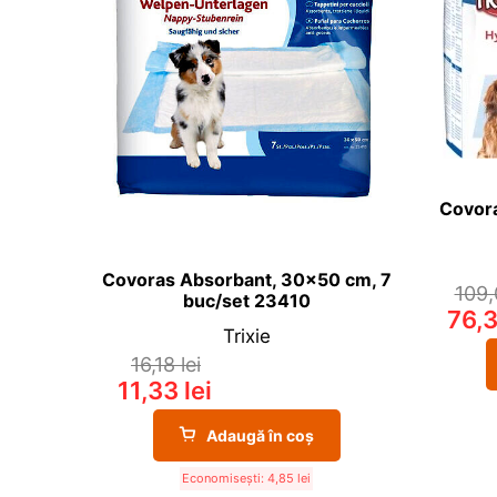
Covora
Covoras Absorbant, 30×50 cm, 7
109
buc/set 23410
76,
Trixie
16,18
lei
11,33
lei
Adaugă în coș
Economisești:
4,85
lei