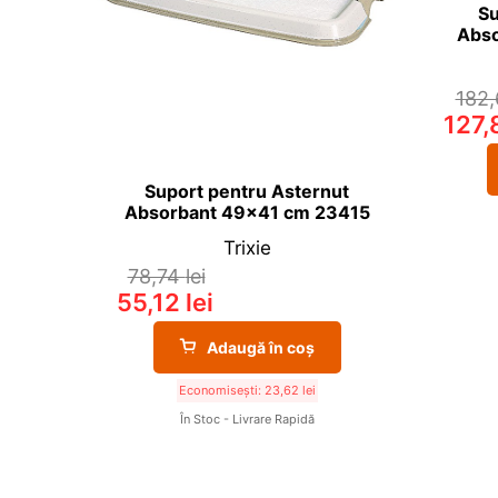
Su
Abso
182
127
Suport pentru Asternut
Absorbant 49×41 cm 23415
Trixie
78,74
lei
55,12
lei
Adaugă în coș
Economisești:
23,62
lei
În Stoc - Livrare Rapidă