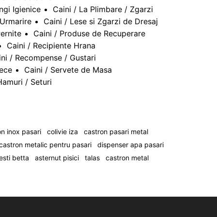
ngi Igienice
Caini / La Plimbare / Zgarzi
 Urmarire
Caini / Lese si Zgarzi de Dresaj
Pernite
Caini / Produse de Recuperare
Caini / Recipiente Hrana
ini / Recompense / Gustari
tece
Caini / Servete de Masa
Hamuri / Seturi
n inox pasari
colivie iza
castron pasari metal
castron metalic pentru pasari
dispenser apa pasari
esti betta
asternut pisici
talas
castron metal