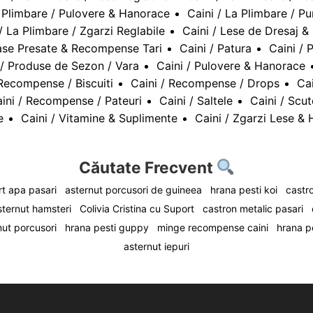
a Plimbare / Pulovere & Hanorace
Caini / La Plimbare / Pu
/ La Plimbare / Zgarzi Reglabile
Caini / Lese de Dresaj &
ase Presate & Recompense Tari
Caini / Patura
Caini / 
 / Produse de Sezon / Vara
Caini / Pulovere & Hanorace
 Recompense / Biscuiti
Caini / Recompense / Drops
Ca
ini / Recompense / Pateuri
Caini / Saltele
Caini / Scu
e
Caini / Vitamine & Suplimente
Caini / Zgarzi Lese & 
Căutate Frecvent
t apa pasari
asternut porcusori de guineea
hrana pesti koi
castro
sternut hamsteri
Colivia Cristina cu Suport
castron metalic pasari
nut porcusori
hrana pesti guppy
minge recompense caini
hrana p
asternut iepuri