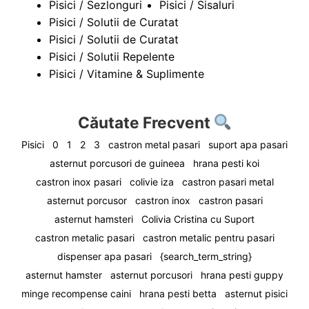
Pisici / Sezlonguri
Pisici / Sisaluri
Pisici / Solutii de Curatat
Pisici / Solutii de Curatat
Pisici / Solutii Repelente
Pisici / Vitamine & Suplimente
Căutate Frecvent
Pisici
0
1
2
3
castron metal pasari
suport apa pasari
asternut porcusori de guineea
hrana pesti koi
castron inox pasari
colivie iza
castron pasari metal
asternut porcusor
castron inox
castron pasari
asternut hamsteri
Colivia Cristina cu Suport
castron metalic pasari
castron metalic pentru pasari
dispenser apa pasari
{search_term_string}
asternut hamster
asternut porcusori
hrana pesti guppy
minge recompense caini
hrana pesti betta
asternut pisici