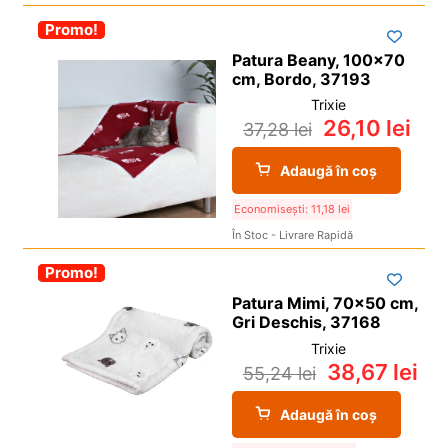
i
l
p
c
d
u
-30%
Promo!
Vedere
i
o
e
l
Patura Beany, 100×70
l
p
c
d
cm, Bordo, 37193
i
o
e
Trixie
l
p
26,10
lei
c
37,28
lei
i
o
Adaugă în coș
l
p
i
Economisești:
11,18
lei
l
În Stoc - Livrare Rapidă
-30%
Promo!
Patura Mimi, 70×50 cm,
Gri Deschis, 37168
Trixie
38,67
lei
55,24
lei
Adaugă în coș