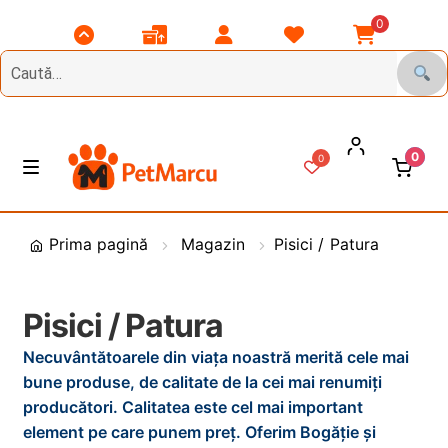
0
Scroll
Comenzile
Contul
Listă
Coșul
Top
Mele
Meu
Favorite
Meu
0
0
Treci
Sări
M
e
la
la
n
DIVERSE
navigare
conținut
i
Prima pagină
Magazin
Pisici / Patura
u
Animale de Gradina
Pisici / Patura
CAINI
E
x
Necuvântătoarele din viața noastră merită cele mai
t
bune produse, de calitate de la cei mai renumiți
PASARI
E
i
producători. Calitatea este cel mai important
x
n
element pe care punem preț. Oferim Bogăție și
t
PESCUIT
E