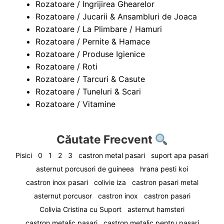
Rozatoare / Ingrijirea Ghearelor
Rozatoare / Jucarii & Ansambluri de Joaca
Rozatoare / La Plimbare / Hamuri
Rozatoare / Pernite & Hamace
Rozatoare / Produse Igienice
Rozatoare / Roti
Rozatoare / Tarcuri & Casute
Rozatoare / Tuneluri & Scari
Rozatoare / Vitamine
Căutate Frecvent
Pisici
0
1
2
3
castron metal pasari
suport apa pasari
asternut porcusori de guineea
hrana pesti koi
castron inox pasari
colivie iza
castron pasari metal
asternut porcusor
castron inox
castron pasari
Colivia Cristina cu Suport
asternut hamsteri
castron metalic pasari
castron metalic pentru pasari