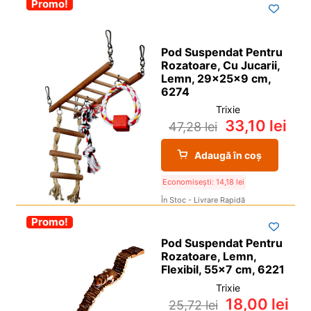
-30%
Promo!
Pod Suspendat Pentru
Rozatoare, Cu Jucarii,
Lemn, 29x25x9 cm,
6274
Trixie
33,10
lei
47,28
lei
Adaugă în coș
Economisești:
14,18
lei
În Stoc - Livrare Rapidă
-30%
Promo!
Pod Suspendat Pentru
Rozatoare, Lemn,
Flexibil, 55×7 cm, 6221
Trixie
18,00
lei
25,72
lei