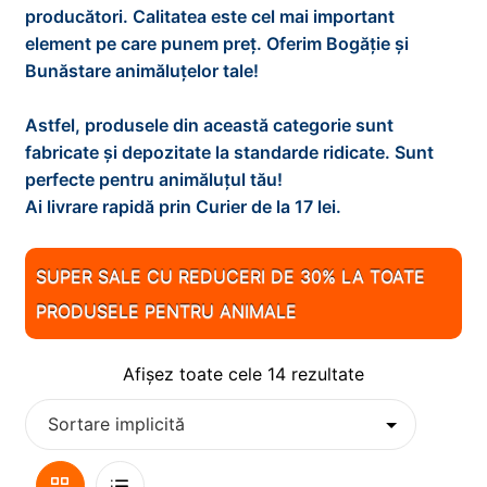
d
i
x
producători. Calitatea este cel mai important
e
n
t
element pe care punem preț. Oferim Bogăție și
PESTI
E
m
d
i
Bunăstare animăluțelor tale!
x
e
e
n
t
PISICI
E
n
m
d
Astfel, produsele din această categorie sunt
i
x
i
e
e
fabricate și depozitate la standarde ridicate. Sunt
n
t
REPTILE
E
u
n
m
perfecte pentru animăluțul tău!
d
i
x
l
i
e
Ai livrare rapidă prin Curier de la 17 lei.
e
n
t
ROZATOARE
E
d
u
n
m
d
i
x
e
l
i
e
0
e
n
t
SUPER SALE CU REDUCERI DE 30% LA TOATE
c
d
u
n
m
d
i
o
PRODUSELE PENTRU ANIMALE
e
l
i
e
e
n
p
c
d
u
n
m
d
i
o
e
l
Afișez toate cele 14 rezultate
i
e
e
l
p
c
d
u
n
m
i
o
e
l
i
e
l
p
c
d
u
n
i
o
e
Vizualizare
Lista
l