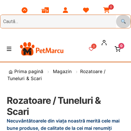
0
Scroll
Comenzile
Contul
Listă
Coșul
Top
Mele
Meu
Favorite
Meu
0
0
Treci
Sări
M
e
la
la
n
DIVERSE
navigare
conținut
i
Prima pagină
Magazin
Rozatoare /
u
Tuneluri & Scari
Animale de Gradina
CAINI
E
Rozatoare / Tuneluri &
x
Scari
t
PASARI
E
i
x
Necuvântătoarele din viața noastră merită cele mai
n
t
PESCUIT
E
bune produse, de calitate de la cei mai renumiți