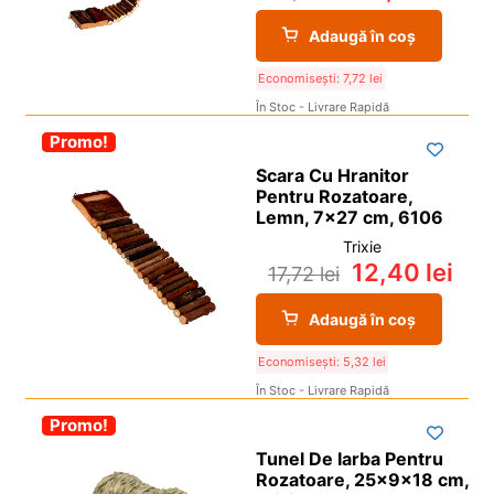
Adaugă în coș
Economisești:
7,72
lei
În Stoc - Livrare Rapidă
-30%
Promo!
Scara Cu Hranitor
Pentru Rozatoare,
Lemn, 7×27 cm, 6106
Trixie
12,40
lei
17,72
lei
Adaugă în coș
Economisești:
5,32
lei
În Stoc - Livrare Rapidă
-30%
Promo!
Tunel De Iarba Pentru
Rozatoare, 25x9x18 cm,