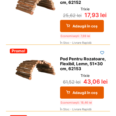
cm, 62152
Trixie
17,93
lei
25,62
lei
Adaugă în coș
Economisești:
7,69
lei
În Stoc - Livrare Rapidă
-30%
Promo!
Pod Pentru Rozatoare,
Flexibil, Lemn, 51×30
cm, 62153
Trixie
43,06
lei
61,52
lei
Adaugă în coș
Economisești:
18,46
lei
În Stoc - Livrare Rapidă