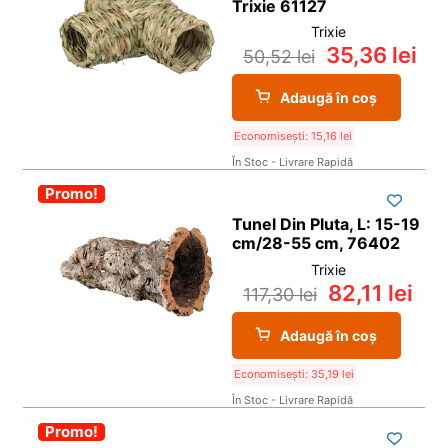
Trixie 61127
Trixie
35,36
lei
50,52
lei
Adaugă în coș
Economisești:
15,16
lei
În Stoc - Livrare Rapidă
-30%
Promo!
Tunel Din Pluta, L: 15-19
cm/28-55 cm, 76402
Trixie
82,11
lei
117,30
lei
Adaugă în coș
Economisești:
35,19
lei
În Stoc - Livrare Rapidă
-30%
Promo!