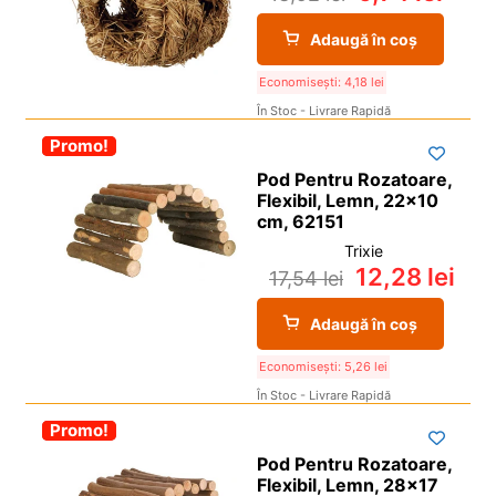
Adaugă în coș
Economisești:
4,18
lei
În Stoc - Livrare Rapidă
-30%
Promo!
Pod Pentru Rozatoare,
Flexibil, Lemn, 22×10
cm, 62151
Trixie
12,28
lei
17,54
lei
Adaugă în coș
Economisești:
5,26
lei
În Stoc - Livrare Rapidă
-30%
Promo!
Pod Pentru Rozatoare,
Flexibil, Lemn, 28×17