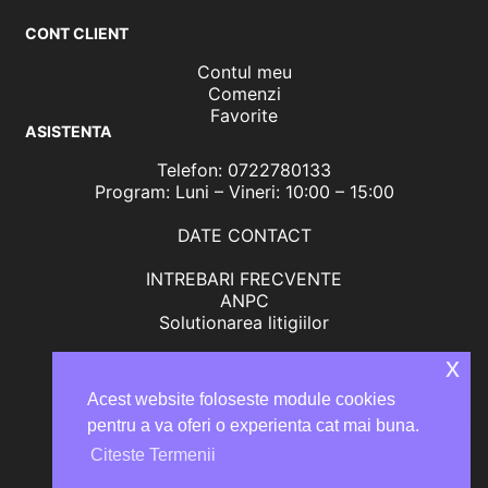
CONT CLIENT
Contul meu
Comenzi
Favorite
ASISTENTA
Telefon: 0722780133
Program: Luni – Vineri: 10:00 – 15:00
DATE CONTACT
INTREBARI FRECVENTE
ANPC
Solutionarea litigiilor
x
Acest website foloseste module cookies
pentru a va oferi o experienta cat mai buna.
Citeste Termenii