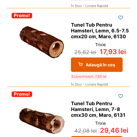
În Stoc - Livrare Rapidă
-30%
Promo!
Tunel Tub Pentru
Hamsteri, Lemn, 6.5-7.5
cmx20 cm, Maro, 6130
Trixie
17,93
lei
25,62
lei
Adaugă în coș
Economisești:
7,69
lei
În Stoc - Livrare Rapidă
-30%
Promo!
Tunel Tub Pentru
Hamsteri, Lemn, 7-8
cmx30 cm, Maro, 6131
Trixie
29,46
lei
42,08
lei