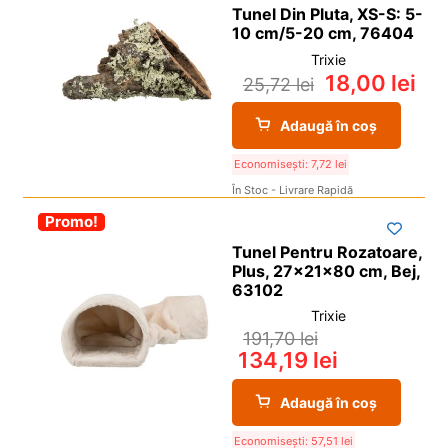
Tunel Din Pluta, XS-S: 5-
10 cm/5-20 cm, 76404
Trixie
18,00
lei
25,72
lei
Adaugă în coș
Economisești:
7,72
lei
În Stoc - Livrare Rapidă
-30%
Promo!
Tunel Pentru Rozatoare,
Plus, 27x21x80 cm, Bej,
63102
Trixie
191,70
lei
134,19
lei
Adaugă în coș
Economisești:
57,51
lei