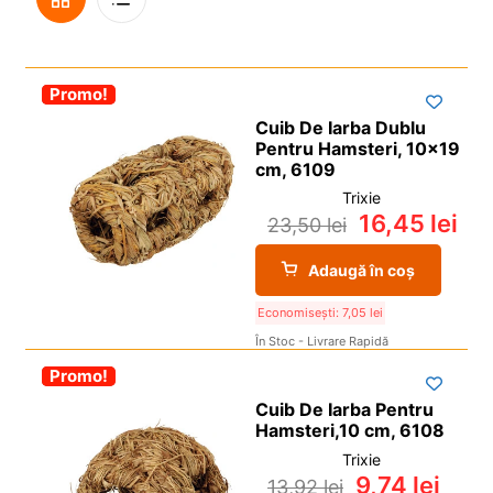
i
l
p
c
d
u
Grilă
De
i
o
e
l
l
p
c
d
-30%
Promo!
Vedere
i
o
e
Cuib De Iarba Dublu
l
p
c
Pentru Hamsteri, 10×19
i
o
cm, 6109
l
p
Trixie
16,45
lei
i
23,50
lei
l
Adaugă în coș
Economisești:
7,05
lei
În Stoc - Livrare Rapidă
-30%
Promo!
Cuib De Iarba Pentru
Hamsteri,10 cm, 6108
Trixie
9,74
lei
13,92
lei