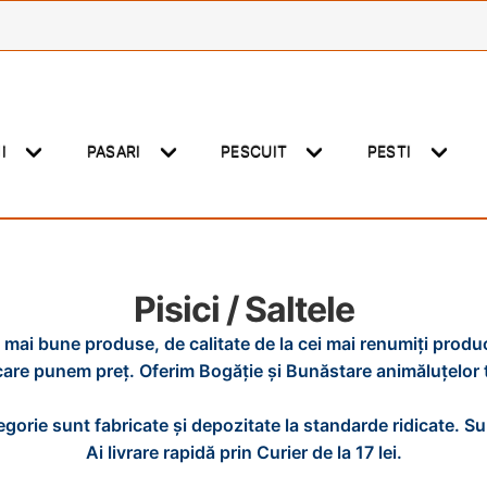
NI
PASARI
PESCUIT
PESTI
Pisici / Saltele
 mai bune produse, de calitate de la cei mai renumiți produc
care punem preț. Oferim Bogăție și Bunăstare animăluțelor t
gorie sunt fabricate și depozitate la standarde ridicate. S
Ai livrare rapidă prin Curier de la 17 lei.