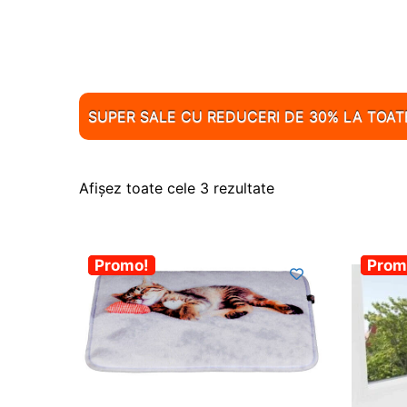
SUPER SALE CU REDUCERI DE 30% LA TOA
Afișez toate cele 3 rezultate
-30%
Promo!
-30
Prom