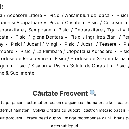
i:
ci / Accesorii Litiere
Pisici / Ansambluri de joaca
Pisic
troane si Adapatoare
Pisici / Casute
Pisici / Culcusuri
Deparazitare / Sampoane
Pisici / Deparazitare / Zgarzi
cata
Pisici / Igiena Dentara
Pisici / Ingrijirea Blanii / 
ay
Pisici / Jucarii / Mingi
Pisici / Jucarii / Teasere
Pi
limbare
Pisici / La Plimbare / Clopotei si Adresiere
Pisic
 Produse de Recuperare
Pisici / Produse de Sezon / Iarna
nguri
Pisici / Sisaluri
Pisici / Solutii de Curatat
Pisici
ine & Suplimente
Căutate Frecvent
t apa pasari
asternut porcusori de guineea
hrana pesti koi
castro
sternut hamsteri
Colivia Cristina cu Suport
castron metalic pasari
nut porcusori
hrana pesti guppy
minge recompense caini
hrana p
asternut iepuri