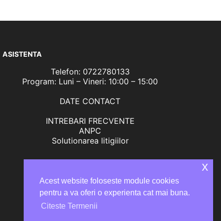
ASISTENTA
Telefon: 0722780133
Program: Luni – Vineri: 10:00 – 15:00
DATE CONTACT
INTREBARI FRECVENTE
ANPC
Solutionarea litigiilor
x
Acest website foloseste module cookies
pentru a va oferi o experienta cat mai buna.
Citeste Termenii