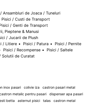
i / Ansambluri de Joaca / Tuneluri
Pisici / Custi de Transport
Pisici / Genti de Transport
Perii, Pieptene & Manusi
sici / Jucarii de Plush
i / Litiere
Pisici / Patura
Pisici / Pernite
Pisici / Recompense
Pisici / Saltele
 / Solutii de Curatat
n inox pasari
colivie iza
castron pasari metal
castron metalic pentru pasari
dispenser apa pasari
esti betta
asternut pisici
talas
castron metal