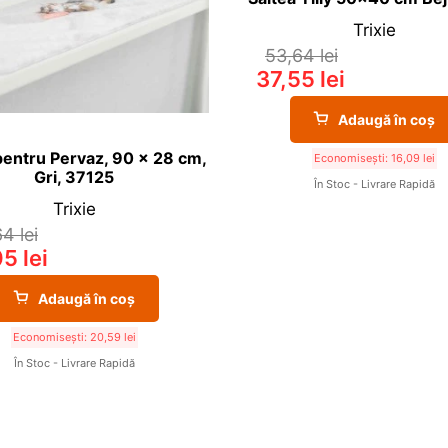
Trixie
53,64
lei
37,55
lei
Adaugă în coș
pentru Pervaz, 90 x 28 cm,
Economisești:
16,09
lei
Gri, 37125
În Stoc - Livrare Rapidă
Trixie
64
lei
05
lei
Adaugă în coș
Economisești:
20,59
lei
În Stoc - Livrare Rapidă