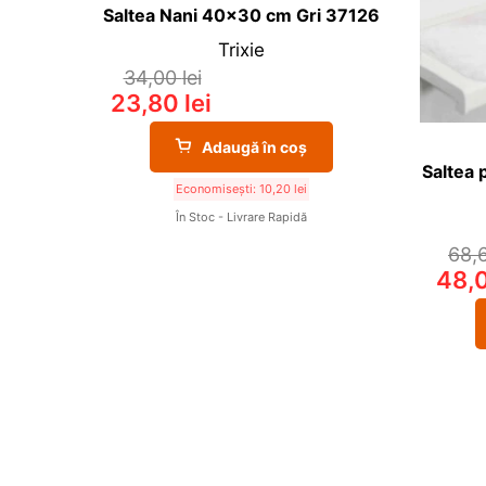
Saltea Nani 40×30 cm Gri 37126
Trixie
34,00
lei
23,80
lei
Adaugă în coș
Saltea 
Economisești:
10,20
lei
În Stoc - Livrare Rapidă
68,
48,