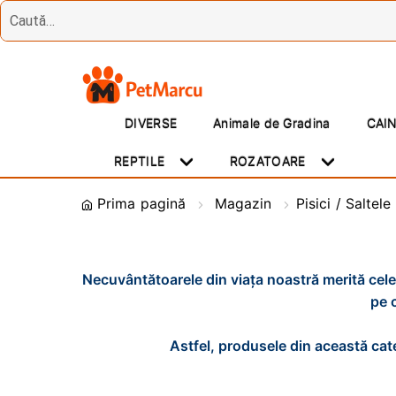
Treci
Sări
la
la
DIVERSE
Animale de Gradina
CAI
navigare
conținut
REPTILE
ROZATOARE
Prima pagină
Magazin
Pisici / Saltele
Necuvântătoarele din viața noastră merită cele
pe 
Astfel, produsele din această cate