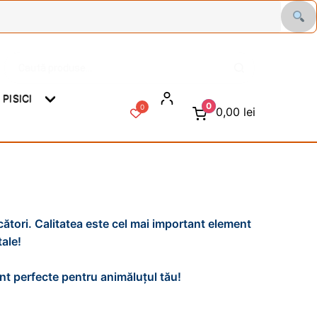
Caută
C
după:
a
u
PISICI
t
0
0
0,00
lei
ă
ători. Calitatea este cel mai important element
ale!
unt perfecte pentru animăluțul tău!