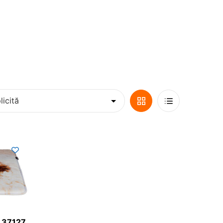
Vizualizare
Lista
Grilă
De
Vedere
j 37127