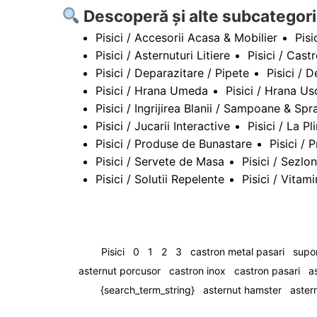
Descoperă și alte subcategori
Pisici / Accesorii Acasa & Mobilier
Pisi
Pisici / Asternuturi Litiere
Pisici / Cas
Pisici / Deparazitare / Pipete
Pisici / 
Pisici / Hrana Umeda
Pisici / Hrana Us
Pisici / Ingrijirea Blanii / Sampoane & Spr
Pisici / Jucarii Interactive
Pisici / La P
Pisici / Produse de Bunastare
Pisici /
Pisici / Servete de Masa
Pisici / Sezlo
Pisici / Solutii Repelente
Pisici / Vitam
Pisici
0
1
2
3
castron metal pasari
supor
asternut porcusor
castron inox
castron pasari
a
{search_term_string}
asternut hamster
aster