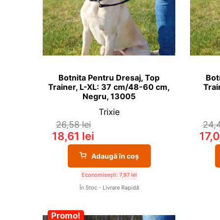
Botnita Pentru Dresaj, Top
Bot
Trainer, L-XL: 37 cm/48-60 cm,
Trai
Negru, 13005
Trixie
26,58
lei
24,
18,61
lei
17,
Adaugă în coș
Economisești:
7,97
lei
În Stoc - Livrare Rapidă
-30%
Promo!