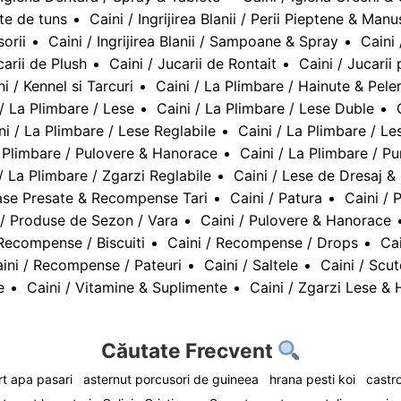
ate de tuns
Caini / Ingrijirea Blanii / Perii Pieptene & Manu
sorii
Caini / Ingrijirea Blanii / Sampoane & Spray
Caini 
carii de Plush
Caini / Jucarii de Rontait
Caini / Jucarii
ni / Kennel si Tarcuri
Caini / La Plimbare / Hainute & Pele
 / La Plimbare / Lese
Caini / La Plimbare / Lese Duble
ni / La Plimbare / Lese Reglabile
Caini / La Plimbare / Le
a Plimbare / Pulovere & Hanorace
Caini / La Plimbare / Pu
/ La Plimbare / Zgarzi Reglabile
Caini / Lese de Dresaj &
ase Presate & Recompense Tari
Caini / Patura
Caini / 
 / Produse de Sezon / Vara
Caini / Pulovere & Hanorace
 Recompense / Biscuiti
Caini / Recompense / Drops
Ca
ini / Recompense / Pateuri
Caini / Saltele
Caini / Scu
e
Caini / Vitamine & Suplimente
Caini / Zgarzi Lese & 
Căutate Frecvent
t apa pasari
asternut porcusori de guineea
hrana pesti koi
castro