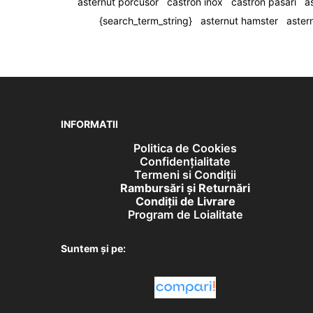
asternut porcusor
castron inox
castron pasari
a
{search_term_string}
asternut hamster
aster
INFORMATII
Politica de Cookies
Confidențialitate
Termeni si Condiții
Rambursări și Returnări
Condiţii de Livrare
Program de Loialitate
Suntem și pe: