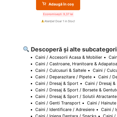
Adaugă în coș
Economisești:
9,37
lei
Atenție! Doar 1 in Stoc!
Descoperă și alte subcategori
Caini / Accesorii Acasa & Mobilier
Cain
Caini / Castroane, Hranitoare & Adapato
Caini / Culcusuri & Saltele
Caini / Culcu
Caini / Deparazitare / Pipete
Caini / D
Caini / Dresaj & Sport
Caini / Dresaj &
Caini / Dresaj & Sport / Borsete & Gent
Caini / Dresaj & Sport / Solutii Atractant
Caini / Genti Transport
Caini / Hainute
Caini / Identificare / Adresiere
Caini / 
Caini / Igiena Dentara / Snacks
Caini /