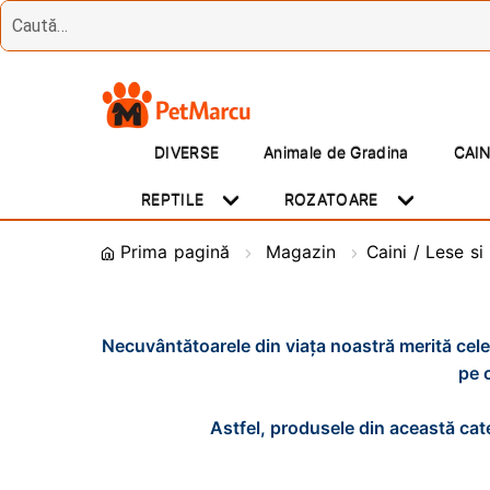
Treci
Sări
la
la
DIVERSE
Animale de Gradina
CAI
navigare
conținut
REPTILE
ROZATOARE
Prima pagină
Magazin
Caini / Lese si
Necuvântătoarele din viața noastră merită cele
pe 
Astfel, produsele din această cate