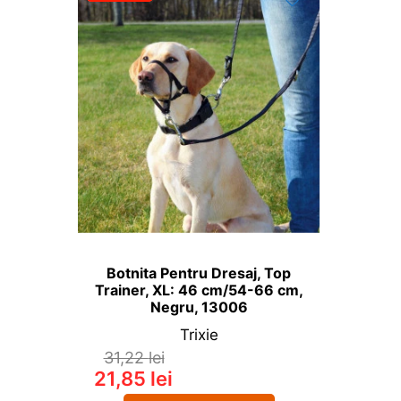
Botnita Pentru Dresaj, Top
Trainer, XL: 46 cm/54-66 cm,
Negru, 13006
Trixie
31,22
lei
21,85
lei