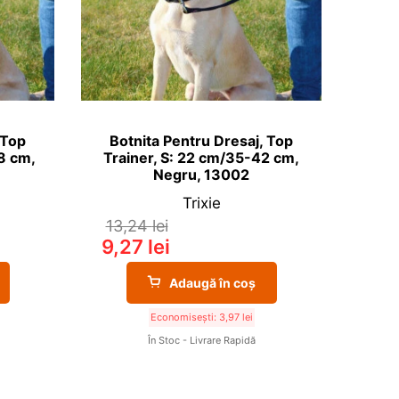
 Top
Botnita Pentru Dresaj, Top
8 cm,
Trainer, S: 22 cm/35-42 cm,
Negru, 13002
Trixie
13,24
lei
9,27
lei
Adaugă în coș
Economisești:
3,97
lei
În Stoc - Livrare Rapidă