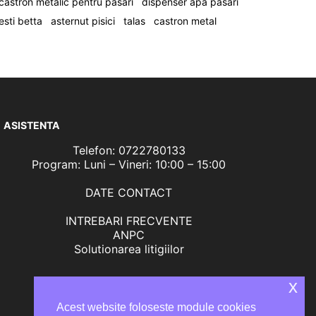
castron metalic pentru pasari
dispenser apa pasari
esti betta
asternut pisici
talas
castron metal
ASISTENTA
Telefon: 0722780133
Program: Luni – Vineri: 10:00 – 15:00
DATE CONTACT
INTREBARI FRECVENTE
ANPC
Solutionarea litigiilor
x
Acest website foloseste module cookies