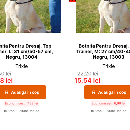
nita Pentru Dresaj, Top
Botnita Pentru Dresaj,
ner, L: 31 cm/50-57 cm,
Trainer, M: 27 cm/40-4
Negru, 13004
Negru, 13003
Trixie
Trixie
40
lei
22,20
lei
08
lei
15,54
lei
Adaugă în coș
Adaugă în coș
Economisești:
7,32
lei
Economisești:
6,66
lei
În Stoc - Livrare Rapidă
În Stoc - Livrare Rapidă