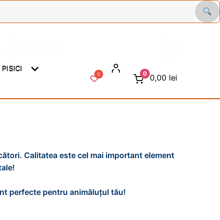
Caută
C
după:
a
u
PISICI
t
0
0
0,00
lei
ă
ători. Calitatea este cel mai important element
ale!
unt perfecte pentru animăluțul tău!