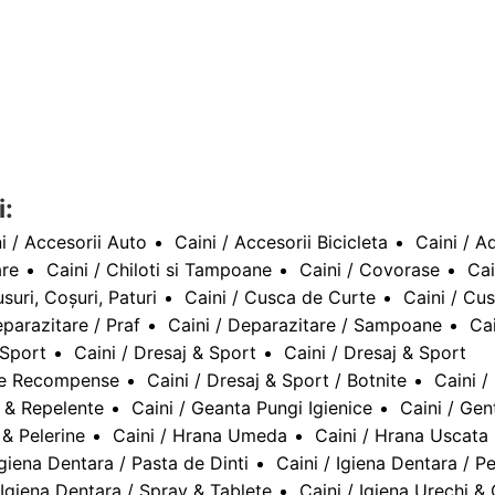
i:
i / Accesorii Auto
Caini / Accesorii Bicicleta
Caini / A
are
Caini / Chiloti si Tampoane
Caini / Covorase
Cai
suri, Coșuri, Paturi
Caini / Cusca de Curte
Caini / Cus
eparazitare / Praf
Caini / Deparazitare / Sampoane
Cai
 Sport
Caini / Dresaj & Sport
Caini / Dresaj & Sport
ute Recompense
Caini / Dresaj & Sport / Botnite
Caini /
e & Repelente
Caini / Geanta Pungi Igienice
Caini / Gen
 & Pelerine
Caini / Hrana Umeda
Caini / Hrana Uscata
Igiena Dentara / Pasta de Dinti
Caini / Igiena Dentara / Pe
 Igiena Dentara / Spray & Tablete
Caini / Igiena Urechi &