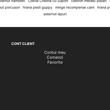
sternut hamsteri
Colivia Cristina cu Suport
castron metalic pasari
nut porcusori
hrana pesti guppy
minge recompense caini
hrana p
asternut iepuri
CONT CLIENT
Contul meu
Comenzi
Favorite