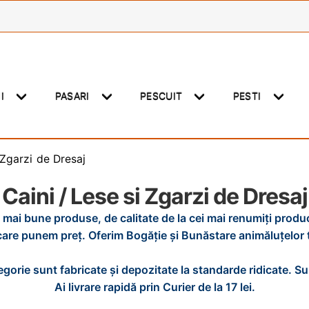
NI
PASARI
PESCUIT
PESTI
 Zgarzi de Dresaj
Caini / Lese si Zgarzi de Dresaj
 mai bune produse, de calitate de la cei mai renumiți produc
care punem preț. Oferim Bogăție și Bunăstare animăluțelor t
gorie sunt fabricate și depozitate la standarde ridicate. S
Ai livrare rapidă prin Curier de la 17 lei.