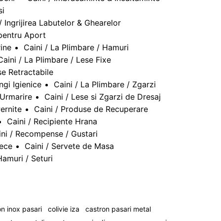
si
/ Ingrijirea Labutelor & Ghearelor
 pentru Aport
rine
Caini / La Plimbare / Hamuri
Caini / La Plimbare / Lese Fixe
se Retractabile
ngi Igienice
Caini / La Plimbare / Zgarzi
 Urmarire
Caini / Lese si Zgarzi de Dresaj
Pernite
Caini / Produse de Recuperare
Caini / Recipiente Hrana
ini / Recompense / Gustari
tece
Caini / Servete de Masa
Hamuri / Seturi
n inox pasari
colivie iza
castron pasari metal