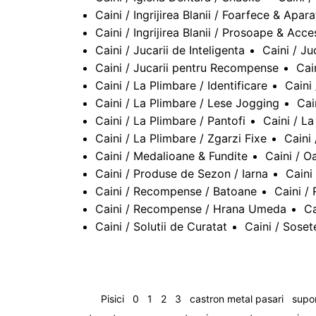
Caini / Ingrijirea Blanii / Foarfece & Apar
Caini / Ingrijirea Blanii / Prosoape & Acce
Caini / Jucarii de Inteligenta
Caini / Ju
Caini / Jucarii pentru Recompense
Cai
Caini / La Plimbare / Identificare
Caini
Caini / La Plimbare / Lese Jogging
Cai
Caini / La Plimbare / Pantofi
Caini / L
Caini / La Plimbare / Zgarzi Fixe
Caini 
Caini / Medalioane & Fundite
Caini / O
Caini / Produse de Sezon / Iarna
Caini
Caini / Recompense / Batoane
Caini /
Caini / Recompense / Hrana Umeda
Ca
Caini / Solutii de Curatat
Caini / Soset
Pisici
0
1
2
3
castron metal pasari
supor