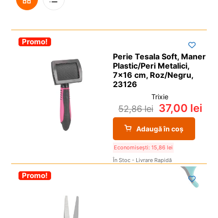
i
l
p
c
d
u
Grilă
De
i
o
e
l
l
p
c
d
-30%
Promo!
Vedere
i
o
e
Perie Tesala Soft, Maner
l
p
c
Plastic/Peri Metalici,
i
o
7×16 cm, Roz/Negru,
23126
l
p
Trixie
i
37,00
lei
52,86
lei
l
Adaugă în coș
Economisești:
15,86
lei
În Stoc - Livrare Rapidă
-30%
Promo!