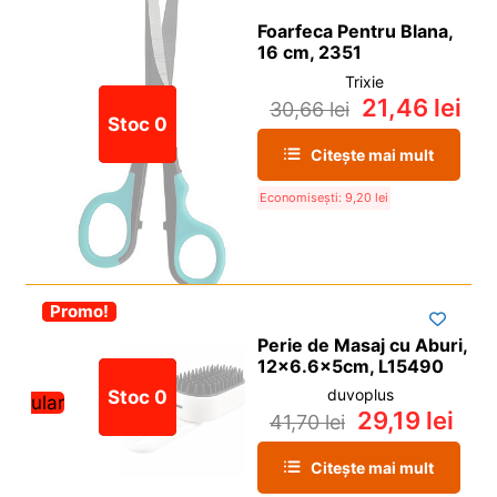
Foarfeca Pentru Blana,
16 cm, 2351
Trixie
21,46
lei
30,66
lei
Stoc 0
Citește mai mult
Economisești:
9,20
lei
-30%
Promo!
Perie de Masaj cu Aburi,
12×6.6x5cm, L15490
duvoplus
Stoc 0
Popular
29,19
lei
41,70
lei
Citește mai mult