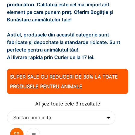
d
i
x
producători. Calitatea este cel mai important
e
n
t
element pe care punem preț. Oferim Bogăție și
PESTI
E
m
d
i
Bunăstare animăluțelor tale!
x
e
e
n
t
PISICI
E
n
m
d
Astfel, produsele din această categorie sunt
i
x
i
e
e
fabricate și depozitate la standarde ridicate. Sunt
n
t
REPTILE
E
u
n
m
perfecte pentru animăluțul tău!
d
i
x
l
i
e
Ai livrare rapidă prin Curier de la 17 lei.
e
n
t
ROZATOARE
E
d
u
n
m
d
i
x
e
l
i
e
0
e
n
t
SUPER SALE CU REDUCERI DE 30% LA TOATE
c
d
u
n
m
d
i
o
PRODUSELE PENTRU ANIMALE
e
l
i
e
e
n
p
c
d
u
n
m
d
i
o
e
l
Afișez toate cele 3 rezultate
i
e
e
l
p
c
d
u
n
m
i
o
e
l
i
e
l
p
c
d
u
n
i
o
e
Vizualizare
Lista
l