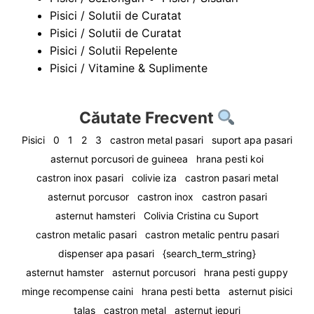
Pisici / Solutii de Curatat
Pisici / Solutii de Curatat
Pisici / Solutii Repelente
Pisici / Vitamine & Suplimente
Căutate Frecvent
Pisici
0
1
2
3
castron metal pasari
suport apa pasari
asternut porcusori de guineea
hrana pesti koi
castron inox pasari
colivie iza
castron pasari metal
asternut porcusor
castron inox
castron pasari
asternut hamsteri
Colivia Cristina cu Suport
castron metalic pasari
castron metalic pentru pasari
dispenser apa pasari
{search_term_string}
asternut hamster
asternut porcusori
hrana pesti guppy
minge recompense caini
hrana pesti betta
asternut pisici
talas
castron metal
asternut iepuri