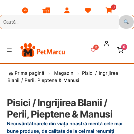
0
Scroll
Comenzile
Contul
Listă
Coșul
Top
Mele
Meu
Favorite
Meu
0
0
Treci
Sări
M
e
la
la
n
DIVERSE
navigare
conținut
i
Prima pagină
Magazin
Pisici / Ingrijirea
u
Blanii / Perii, Pieptene & Manusi
Animale de Gradina
CAINI
E
Pisici / Ingrijirea Blanii /
x
Perii, Pieptene & Manusi
t
PASARI
E
i
x
Necuvântătoarele din viața noastră merită cele mai
n
t
PESCUIT
E
bune produse, de calitate de la cei mai renumiți