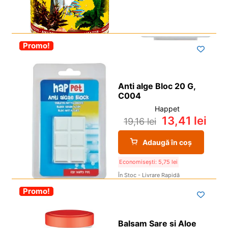
-30%
Promo!
Anti alge Bloc 20 G,
C004
Happet
13,41
lei
19,16
lei
Adaugă în coș
Economisești:
5,75
lei
În Stoc - Livrare Rapidă
-30%
Promo!
Balsam Sare si Aloe