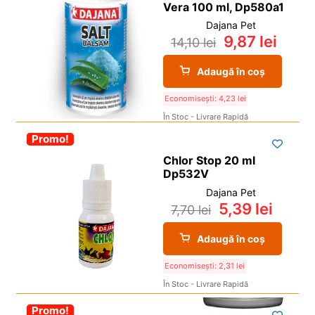
Vera 100 ml, Dp580a1
Dajana Pet
9,87
lei
14,10
lei
Adaugă în coș
Economisești:
4,23
lei
În Stoc - Livrare Rapidă
-30%
Promo!
Chlor Stop 20 ml
Dp532V
Dajana Pet
5,39
lei
7,70
lei
Adaugă în coș
Economisești:
2,31
lei
În Stoc - Livrare Rapidă
-30%
Promo!