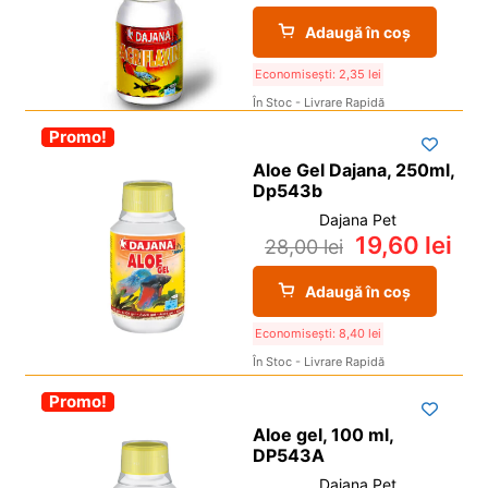
Adaugă în coș
Economisești:
2,35
lei
În Stoc - Livrare Rapidă
-30%
Promo!
Aloe Gel Dajana, 250ml,
Dp543b
Dajana Pet
19,60
lei
28,00
lei
Adaugă în coș
Economisești:
8,40
lei
În Stoc - Livrare Rapidă
-30%
Promo!
Aloe gel, 100 ml,
DP543A
Dajana Pet