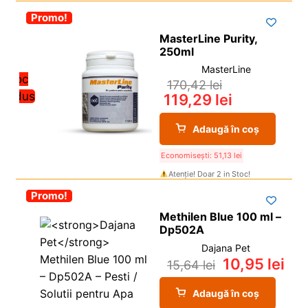
-30%
Promo!
MasterLine Purity,
250ml
MasterLine
Stoc
170,42
lei
redus
119,29
lei
Adaugă în coș
Economisești:
51,13
lei
Atenție! Doar 2 in Stoc!
-30%
Promo!
Methilen Blue 100 ml –
Dp502A
Dajana Pet
10,95
lei
15,64
lei
Adaugă în coș