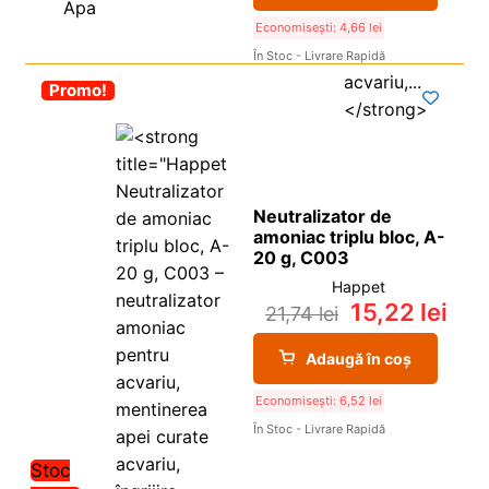
Economisești:
4,66
lei
În Stoc - Livrare Rapidă
-30%
Promo!
Neutralizator de
amoniac triplu bloc, A-
20 g, C003
Happet
15,22
lei
21,74
lei
Adaugă în coș
Economisești:
6,52
lei
În Stoc - Livrare Rapidă
Stoc