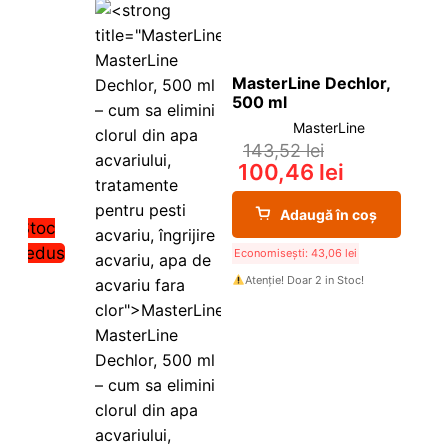
MasterLine Dechlor,
500 ml
MasterLine
143,52
lei
100,46
lei
Adaugă în coș
Stoc
redus
Economisești:
43,06
lei
Atenție! Doar 2 in Stoc!