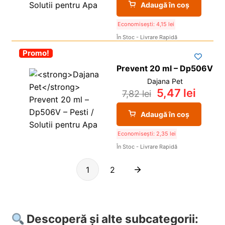
Adaugă în coș
Economisești:
4,15
lei
În Stoc - Livrare Rapidă
-30%
Promo!
Prevent 20 ml – Dp506V
Dajana Pet
5,47
lei
7,82
lei
Adaugă în coș
Economisești:
2,35
lei
În Stoc - Livrare Rapidă
1
2
Descoperă și alte subcategorii: