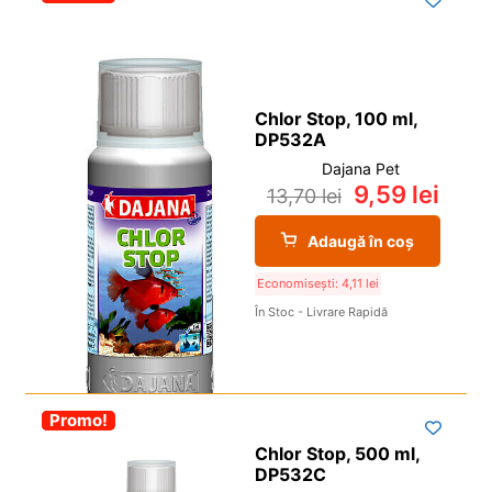
Chlor Stop, 100 ml,
DP532A
Dajana Pet
9,59
lei
13,70
lei
Adaugă în coș
Economisești:
4,11
lei
În Stoc - Livrare Rapidă
-30%
Promo!
Chlor Stop, 500 ml,
DP532C