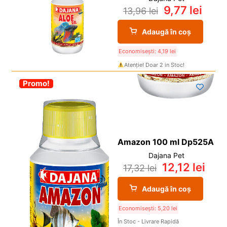
9,77
lei
13,96
lei
Adaugă în coș
Economisești:
4,19
lei
Atenție! Doar 2 in Stoc!
-30%
Promo!
Amazon 100 ml Dp525A
Dajana Pet
12,12
lei
17,32
lei
Adaugă în coș
Economisești:
5,20
lei
În Stoc - Livrare Rapidă