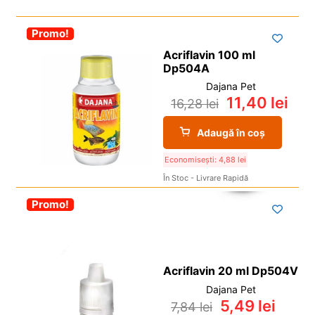
i
Grilă
De
l
p
c
d
u
i
o
-30%
Promo!
Vedere
e
l
l
p
c
Acriflavin 100 ml
d
Dp504A
i
o
e
l
Dajana Pet
p
c
11,40
lei
16,28
lei
i
o
l
p
Adaugă în coș
i
l
Economisești:
4,88
lei
În Stoc - Livrare Rapidă
-30%
Promo!
Acriflavin 20 ml Dp504V
Dajana Pet
5,49
lei
7,84
lei