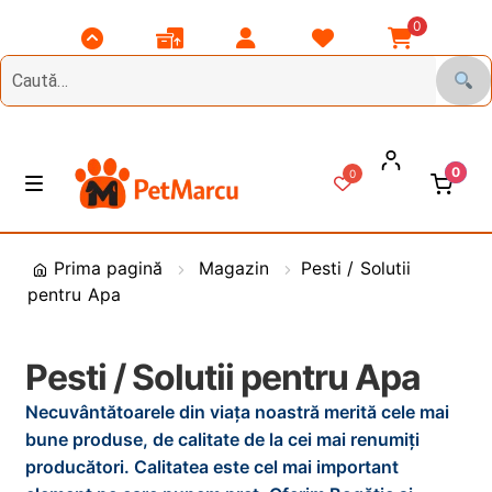
0
Scroll
Comenzile
Contul
Listă
Coșul
Top
Mele
Meu
Favorite
Meu
0
0
Treci
Sări
M
e
la
la
n
DIVERSE
navigare
conținut
i
Prima pagină
Magazin
Pesti / Solutii
u
pentru Apa
Animale de Gradina
CAINI
E
Pesti / Solutii pentru Apa
x
Necuvântătoarele din viața noastră merită cele mai
t
PASARI
E
bune produse, de calitate de la cei mai renumiți
i
x
producători. Calitatea este cel mai important
n
t
PESCUIT
E