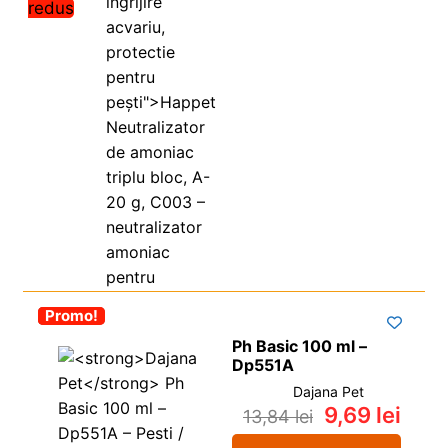
redus
-30%
Promo!
Ph Basic 100 ml –
Dp551A
Dajana Pet
9,69
lei
13,84
lei