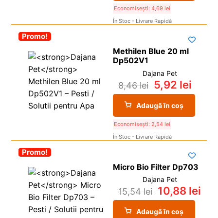
Economisești:
4,69
lei
În Stoc - Livrare Rapidă
-30%
Promo!
Methilen Blue 20 ml
Dp502V1
Dajana Pet
5,92
lei
8,46
lei
Adaugă în coș
Economisești:
2,54
lei
În Stoc - Livrare Rapidă
-30%
Promo!
Micro Bio Filter Dp703
Dajana Pet
10,88
lei
15,54
lei
Adaugă în coș