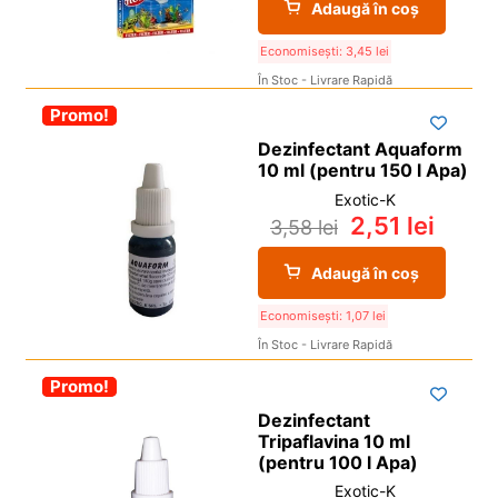
Adaugă în coș
Economisești:
3,45
lei
În Stoc - Livrare Rapidă
-30%
Promo!
Dezinfectant Aquaform
10 ml (pentru 150 l Apa)
Exotic-K
2,51
lei
3,58
lei
Adaugă în coș
Economisești:
1,07
lei
În Stoc - Livrare Rapidă
-30%
Promo!
Dezinfectant
Tripaflavina 10 ml
(pentru 100 l Apa)
Exotic-K