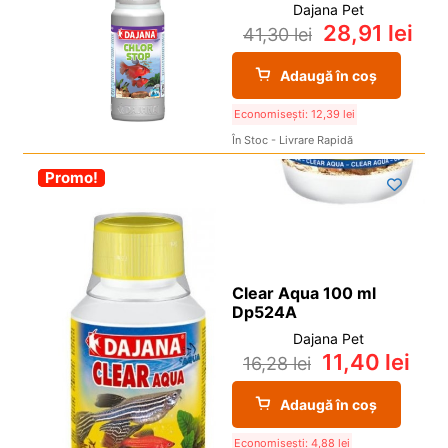
Dajana Pet
28,91
lei
41,30
lei
Adaugă în coș
Economisești:
12,39
lei
În Stoc - Livrare Rapidă
-30%
Promo!
Clear Aqua 100 ml
Dp524A
Dajana Pet
11,40
lei
16,28
lei
Adaugă în coș
Economisești:
4,88
lei