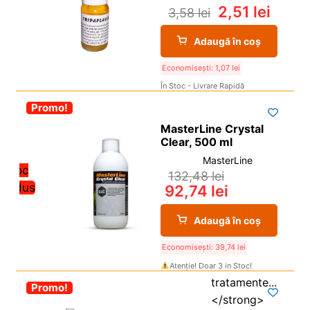
2,51
lei
3,58
lei
Adaugă în coș
Economisești:
1,07
lei
În Stoc - Livrare Rapidă
-30%
Promo!
MasterLine Crystal
Clear, 500 ml
MasterLine
Stoc
132,48
lei
redus
92,74
lei
Adaugă în coș
Economisești:
39,74
lei
Atenție! Doar 3 in Stoc!
-30%
Promo!