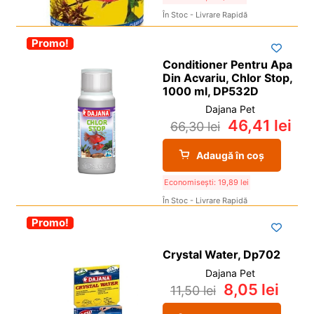
În Stoc - Livrare Rapidă
-30%
Promo!
Conditioner Pentru Apa
Din Acvariu, Chlor Stop,
1000 ml, DP532D
Dajana Pet
46,41
lei
66,30
lei
Adaugă în coș
Economisești:
19,89
lei
În Stoc - Livrare Rapidă
-30%
Promo!
Crystal Water, Dp702
Dajana Pet
8,05
lei
11,50
lei