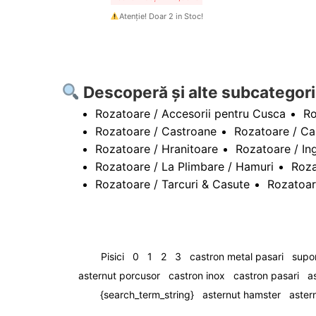
Atenție! Doar 2 in Stoc!
Descoperă și alte subcategori
Rozatoare / Accesorii pentru Cusca
Ro
Rozatoare / Castroane
Rozatoare / Ca
Rozatoare / Hranitoare
Rozatoare / Ing
Rozatoare / La Plimbare / Hamuri
Roza
Rozatoare / Tarcuri & Casute
Rozatoare
Pisici
0
1
2
3
castron metal pasari
supor
asternut porcusor
castron inox
castron pasari
a
{search_term_string}
asternut hamster
aster