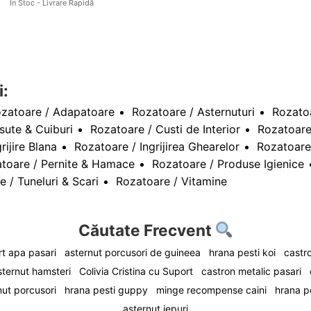
În Stoc - Livrare Rapidă
i:
zatoare / Adapatoare
Rozatoare / Asternuturi
Rozatoa
sute & Cuiburi
Rozatoare / Custi de Interior
Rozatoare
rijire Blana
Rozatoare / Ingrijirea Ghearelor
Rozatoare
toare / Pernite & Hamace
Rozatoare / Produse Igienice
 / Tuneluri & Scari
Rozatoare / Vitamine
Căutate Frecvent
t apa pasari
asternut porcusori de guineea
hrana pesti koi
castro
sternut hamsteri
Colivia Cristina cu Suport
castron metalic pasari
nut porcusori
hrana pesti guppy
minge recompense caini
hrana p
asternut iepuri