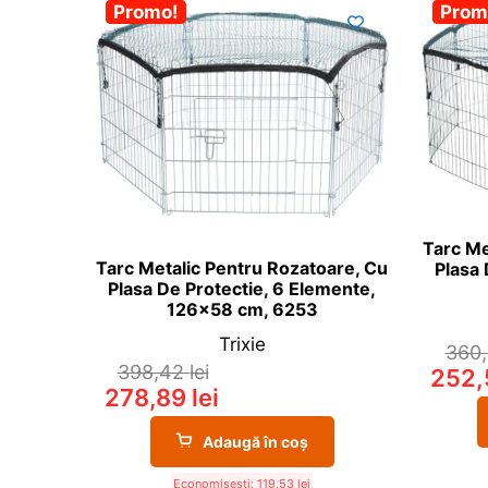
-30%
Promo!
-30
Prom
Tarc Me
Tarc Metalic Pentru Rozatoare, Cu
Plasa 
Plasa De Protectie, 6 Elemente,
126×58 cm, 6253
Trixie
360
398,42
lei
252
278,89
lei
Adaugă în coș
Economisești:
119,53
lei