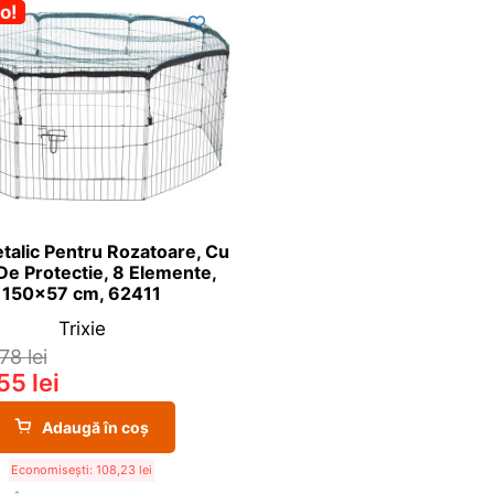
%
o!
talic Pentru Rozatoare, Cu
De Protectie, 8 Elemente,
150×57 cm, 62411
Trixie
,78
lei
,55
lei
Adaugă în coș
Economisești:
108,23
lei