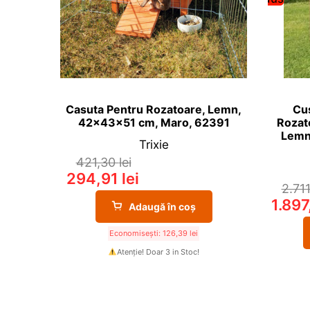
Casuta Pentru Rozatoare, Lemn,
Cus
42x43x51 cm, Maro, 62391
Rozat
Lemn
Trixie
421,30
lei
294,91
lei
2.71
1.897
Adaugă în coș
Economisești:
126,39
lei
Atenție! Doar 3 in Stoc!