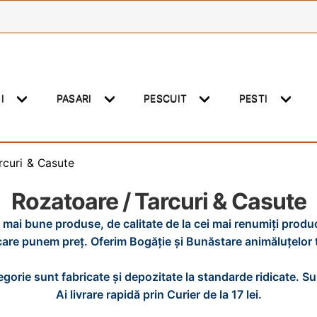
NI
PASARI
PESCUIT
PESTI
rcuri & Casute
Rozatoare / Tarcuri & Casute
 mai bune produse, de calitate de la cei mai renumiți produc
care punem preț. Oferim Bogăție și Bunăstare animăluțelor t
gorie sunt fabricate și depozitate la standarde ridicate. S
Ai livrare rapidă prin Curier de la 17 lei.