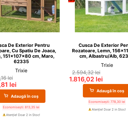
ca De Exterior Pentru
Cusca De Exterior Pe
oare, Cu Spatiu De Joaca,
Rozatoare, Lemn, 156x1
, 151x107x80 cm, Maro,
cm, Albastru/Alb, 62
62335
Trixie
Trixie
2.594,32
lei
1,16
lei
1.816,02
lei
,81
lei
Adaugă în coș
Adaugă în coș
Economisești:
778,30
lei
Economisești:
813,35
lei
Atenție! Doar 2 in Stoc!
Atenție! Doar 2 in Stoc!