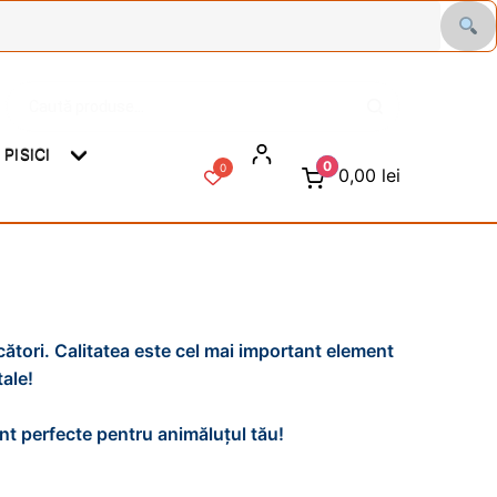
Caută
C
după:
a
u
PISICI
t
0
0
0,00
lei
ă
ători. Calitatea este cel mai important element
ale!
unt perfecte pentru animăluțul tău!