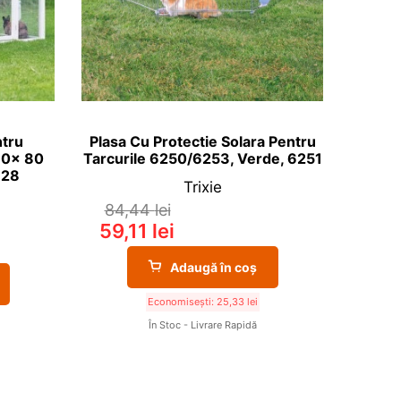
ntru
Plasa Cu Protectie Solara Pentru
10x 80
Tarcurile 6250/6253, Verde, 6251
328
Trixie
84,44
lei
59,11
lei
Adaugă în coș
Economisești:
25,33
lei
În Stoc - Livrare Rapidă