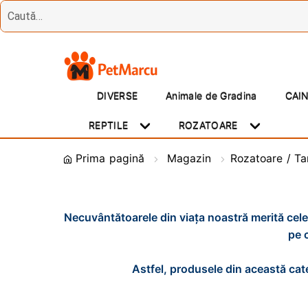
Treci
Sări
la
la
DIVERSE
Animale de Gradina
CAI
navigare
conținut
REPTILE
ROZATOARE
Prima pagină
Magazin
Rozatoare / Ta
Necuvântătoarele din viața noastră merită cele
pe 
Astfel, produsele din această cate