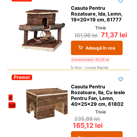
Casuta Pentru
Rozatoare, Ida, Lemn,
19x20x19 cm, 61777
Trixie
71,37
lei
101,96
lei
Adaugă în coș
Economisești:
30,59
lei
În Stoc - Livrare Rapidă
-30%
Promo!
Casuta Pentru
Rozatoare, Ila, Cu Iesle
Stoc
Pentru Fan, Lemn,
40x25x29 cm, 61802
redus
Trixie
235,88
lei
165,12
lei