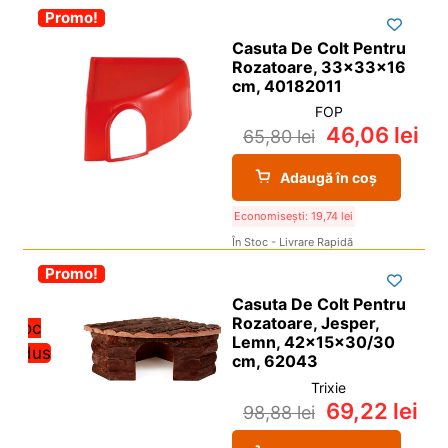
-30%
Promo!
Casuta De Colt Pentru
Rozatoare, 33x33x16
cm, 40182011
FOP
46,06
lei
65,80
lei
Adaugă în coș
Economisești:
19,74
lei
În Stoc - Livrare Rapidă
-30%
Promo!
Casuta De Colt Pentru
Rozatoare, Jesper,
Stoc
Lemn, 42x15x30/30
redus
cm, 62043
Trixie
69,22
lei
98,88
lei