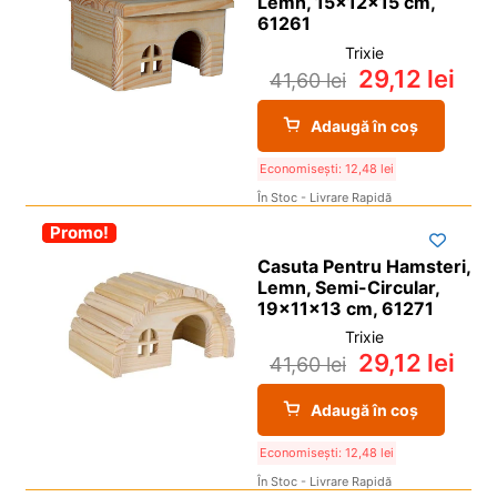
Lemn, 15x12x15 cm,
61261
Trixie
29,12
lei
41,60
lei
Adaugă în coș
Economisești:
12,48
lei
În Stoc - Livrare Rapidă
-30%
Promo!
Casuta Pentru Hamsteri,
Lemn, Semi-Circular,
19x11x13 cm, 61271
Trixie
29,12
lei
41,60
lei
Adaugă în coș
Economisești:
12,48
lei
În Stoc - Livrare Rapidă