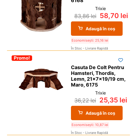
6168
Trixie
58,70
lei
83,86
lei
Adaugă în coș
Economisești:
25,16
lei
În Stoc - Livrare Rapidă
-30%
Promo!
Casuta De Colt Pentru
Hamsteri, Thordis,
Lemn, 21x7x19/19 cm,
Maro, 6175
Trixie
25,35
lei
36,22
lei
Adaugă în coș
Economisești:
10,87
lei
În Stoc - Livrare Rapidă