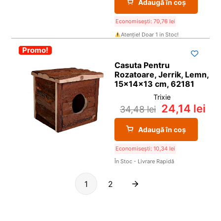
Adaugă în coș
Economisești:
70,76
lei
Atenție! Doar 1 in Stoc!
-30%
Promo!
Casuta Pentru
Rozatoare, Jerrik, Lemn,
15x14x13 cm, 62181
Trixie
24,14
lei
34,48
lei
Adaugă în coș
Economisești:
10,34
lei
În Stoc - Livrare Rapidă
1
2