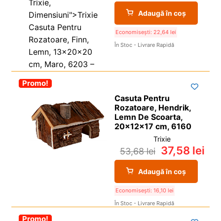
Adaugă în coș
Economisești:
22,64
lei
În Stoc - Livrare Rapidă
-30%
Promo!
Casuta Pentru
Rozatoare, Hendrik,
Lemn De Scoarta,
20x12x17 cm, 6160
Trixie
37,58
lei
53,68
lei
Adaugă în coș
Economisești:
16,10
lei
În Stoc - Livrare Rapidă
-30%
Promo!