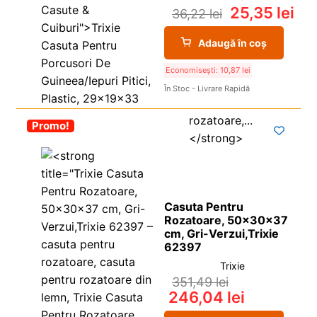
25,35
lei
36,22
lei
Adaugă în coș
Economisești:
10,87
lei
În Stoc - Livrare Rapidă
-30%
Promo!
Casuta Pentru
Rozatoare, 50x30x37
cm, Gri-Verzui,Trixie
62397
Trixie
351,49
lei
246,04
lei