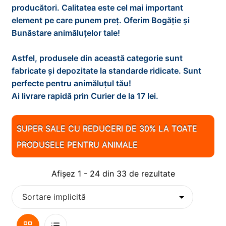
d
i
x
producători. Calitatea este cel mai important
e
n
t
element pe care punem preț. Oferim Bogăție și
PESTI
E
m
d
i
Bunăstare animăluțelor tale!
x
e
e
n
t
PISICI
E
n
m
d
Astfel, produsele din această categorie sunt
i
x
i
e
e
fabricate și depozitate la standarde ridicate. Sunt
n
t
REPTILE
E
u
n
m
perfecte pentru animăluțul tău!
d
i
x
l
i
e
Ai livrare rapidă prin Curier de la 17 lei.
e
n
t
ROZATOARE
E
d
u
n
m
d
i
x
e
l
i
e
0
e
n
t
SUPER SALE CU REDUCERI DE 30% LA TOATE
c
d
u
n
m
d
i
o
PRODUSELE PENTRU ANIMALE
e
l
i
e
e
n
p
c
d
u
n
m
d
i
o
e
l
Afișez 1 - 24 din 33 de rezultate
i
e
e
l
p
c
d
u
n
m
i
o
e
l
i
e
l
p
c
d
u
n
i
o
e
Vizualizare
Lista
l