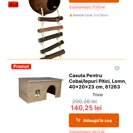
redus
Economisești:
17,65
lei
Atenție! Doar 3 in Stoc!
-30%
Promo!
Casuta Pentru
Cobai/Iepuri Pitici, Lemn,
40x20x23 cm, 61263
Trixie
200,36
lei
140,25
lei
Adaugă în coș
Economisești:
60,11
lei