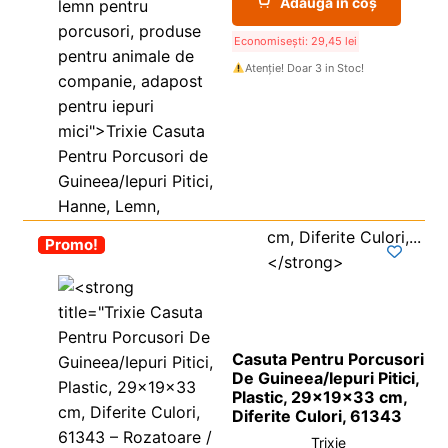
Adaugă în coș
Economisești:
29,45
lei
Atenție! Doar 3 in Stoc!
-30%
Promo!
Casuta Pentru Porcusori
De Guineea/Iepuri Pitici,
Plastic, 29x19x33 cm,
Diferite Culori, 61343
Trixie