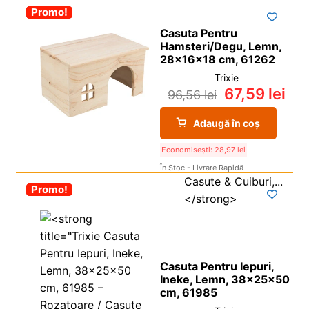
-30%
Promo!
Casuta Pentru
Hamsteri/Degu, Lemn,
28x16x18 cm, 61262
Trixie
67,59
lei
96,56
lei
Adaugă în coș
Economisești:
28,97
lei
În Stoc - Livrare Rapidă
-30%
Promo!
Casuta Pentru Iepuri,
Ineke, Lemn, 38x25x50
cm, 61985