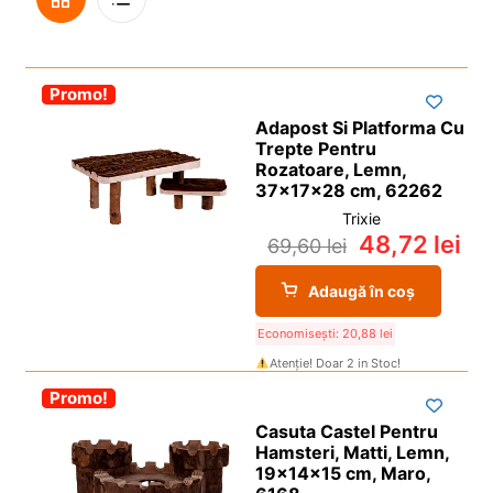
i
l
p
c
d
u
Grilă
De
i
o
e
l
l
p
c
d
-30%
Promo!
Vedere
i
o
e
Adapost Si Platforma Cu
l
p
c
Trepte Pentru
i
o
Rozatoare, Lemn,
37x17x28 cm, 62262
l
p
Trixie
i
48,72
lei
69,60
lei
l
Adaugă în coș
Economisești:
20,88
lei
Atenție! Doar 2 in Stoc!
-30%
Promo!
Casuta Castel Pentru
Hamsteri, Matti, Lemn,
19x14x15 cm, Maro,