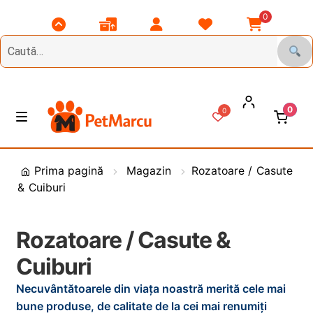
0
Scroll
Comenzile
Contul
Listă
Coșul
Top
Mele
Meu
Favorite
Meu
0
0
Treci
Sări
M
e
la
la
n
DIVERSE
navigare
conținut
i
Prima pagină
Magazin
Rozatoare / Casute
u
& Cuiburi
Animale de Gradina
CAINI
E
Rozatoare / Casute &
x
Cuiburi
t
PASARI
E
i
x
Necuvântătoarele din viața noastră merită cele mai
n
t
PESCUIT
E
bune produse, de calitate de la cei mai renumiți