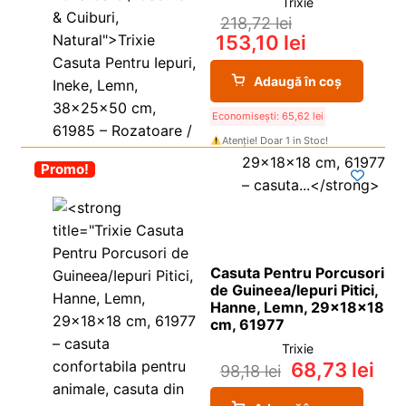
Trixie
218,72
lei
153,10
lei
Adaugă în coș
Economisești:
65,62
lei
Atenție! Doar 1 in Stoc!
-30%
Promo!
Casuta Pentru Porcusori
de Guineea/Iepuri Pitici,
Hanne, Lemn, 29x18x18
cm, 61977
Trixie
68,73
lei
98,18
lei