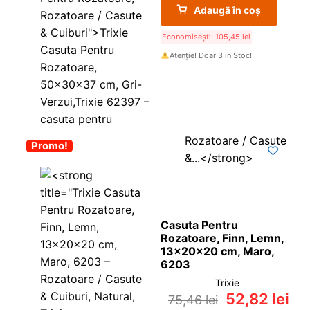
Adaugă în coș
Economisești:
105,45
lei
Atenție! Doar 3 in Stoc!
-30%
Promo!
Casuta Pentru
Rozatoare, Finn, Lemn,
13x20x20 cm, Maro,
6203
Trixie
52,82
lei
75,46
lei