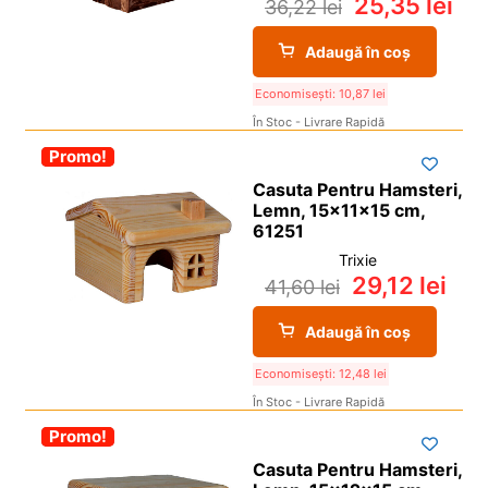
25,35
lei
36,22
lei
Adaugă în coș
Economisești:
10,87
lei
În Stoc - Livrare Rapidă
-30%
Promo!
Casuta Pentru Hamsteri,
Lemn, 15x11x15 cm,
61251
Trixie
29,12
lei
41,60
lei
Adaugă în coș
Economisești:
12,48
lei
În Stoc - Livrare Rapidă
-30%
Promo!
Casuta Pentru Hamsteri,