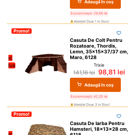
Adaugă în coș
Economisești:
29,66
lei
Atenție! Doar 1 in Stoc!
-30%
Promo!
Casuta De Colt Pentru
Rozatoare, Thordis,
Lemn, 35x15x37/37 cm,
Maro, 6128
Stoc
redus
Trixie
98,81
lei
141,16
lei
Adaugă în coș
Economisești:
42,35
lei
Atenție! Doar 3 in Stoc!
-30%
Promo!
Casuta De Iarba Pentru
Hamsteri, 18x13x28 cm,
Stoc
6118