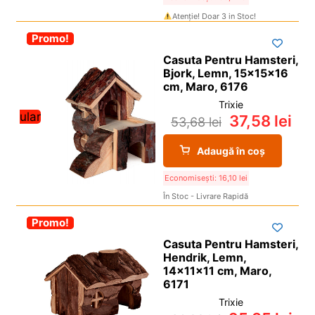
Atenție! Doar 3 in Stoc!
-30%
Promo!
Casuta Pentru Hamsteri,
Bjork, Lemn, 15x15x16
cm, Maro, 6176
Trixie
Popular
37,58
lei
53,68
lei
Adaugă în coș
Economisești:
16,10
lei
În Stoc - Livrare Rapidă
-30%
Promo!
Casuta Pentru Hamsteri,
Hendrik, Lemn,
14x11x11 cm, Maro,
6171
Trixie