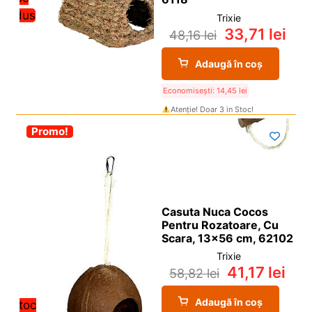
redus
Trixie
33,71
lei
48,16
lei
Adaugă în coș
Economisești:
14,45
lei
Atenție! Doar 3 in Stoc!
-30%
Promo!
Casuta Nuca Cocos
Pentru Rozatoare, Cu
Scara, 13×56 cm, 62102
Trixie
41,17
lei
58,82
lei
Adaugă în coș
Stoc