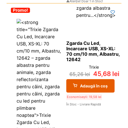
⚠️Atenție! Doar 1 in Stoc!
-30%
Promo!
Zgarda Cu Led,
Incarcare USB, XS-XL:
70 cm/10 mm, Albastru,
12642
Trixie
45,68
lei
65,26
lei
Adaugă în coș
Economisești:
19,58
lei
În Stoc - Livrare Rapidă