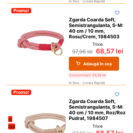
În Stoc - Livrare Rapidă
-30%
Promo!
Zgarda Coarda Soft,
Semistrangulanta, S-M:
40 cm / 10 mm,
Rosu/Crem, 1984503
Trixie
68,57
lei
97,96
lei
Adaugă în coș
Economisești:
29,39
lei
În Stoc - Livrare Rapidă
-30%
Promo!
Zgarda Coarda Soft,
Semistrangulanta, S-M:
40 cm / 10 mm, Roz/Roz
Pudrat, 1984507
Stoc
redus
Trixie