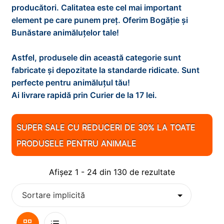
d
i
x
producători. Calitatea este cel mai important
e
n
t
element pe care punem preț. Oferim Bogăție și
PESTI
E
m
d
i
Bunăstare animăluțelor tale!
x
e
e
n
t
PISICI
E
n
m
d
Astfel, produsele din această categorie sunt
i
x
i
e
e
fabricate și depozitate la standarde ridicate. Sunt
n
t
REPTILE
E
u
n
m
perfecte pentru animăluțul tău!
d
i
x
l
i
e
Ai livrare rapidă prin Curier de la 17 lei.
e
n
t
ROZATOARE
E
d
u
n
m
d
i
x
e
l
i
e
0
e
n
t
SUPER SALE CU REDUCERI DE 30% LA TOATE
c
d
u
n
m
d
i
o
PRODUSELE PENTRU ANIMALE
e
l
i
e
e
n
p
c
d
u
n
m
d
i
o
e
l
Afișez 1 - 24 din 130 de rezultate
i
e
e
l
p
c
d
u
n
m
i
o
e
l
i
e
l
p
c
d
u
n
i
o
e
Vizualizare
Lista
l