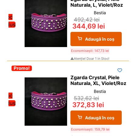
Naturala, L, Violet/Roz
Bestia
Stoc
492,42
lei
redus
344,69
lei
Adaugă în coș
Economisești:
147,73
lei
⚠️Atenție! Doar 1 in Stoc!
-30%
Promo!
Zgarda Crystal, Piele
Naturala, XL, Violet/Roz
Bestia
Stoc
532,62
lei
redus
372,83
lei
Adaugă în coș
Economisești:
159,79
lei