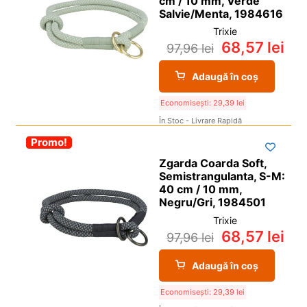
cm / 10 mm, Verde
Salvie/Menta, 1984616
Trixie
68,57
lei
97,96
lei
Adaugă în coș
Economisești:
29,39
lei
În Stoc - Livrare Rapidă
-30%
Promo!
Zgarda Coarda Soft,
Semistrangulanta, S-M:
40 cm / 10 mm,
Negru/Gri, 1984501
Trixie
68,57
lei
97,96
lei
Adaugă în coș
Economisești:
29,39
lei