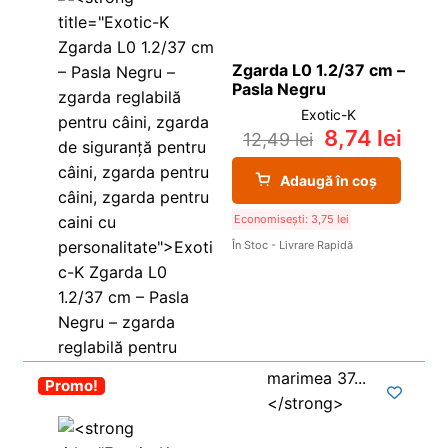
Zgarda L0 1.2/37 cm –
Pasla Negru
Exotic-K
8,74
lei
12,49
lei
Adaugă în coș
Economisești:
3,75
lei
În Stoc - Livrare Rapidă
-30%
Promo!