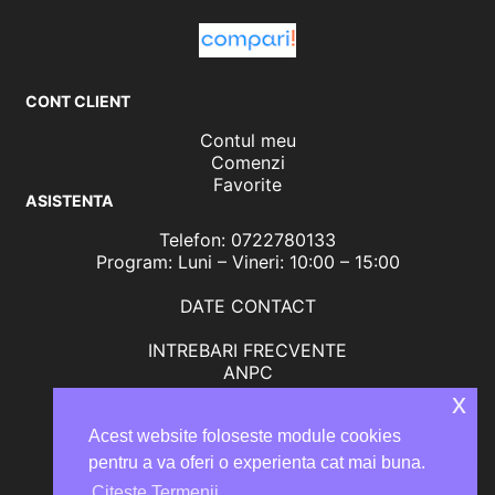
CONT CLIENT
Contul meu
Comenzi
Favorite
ASISTENTA
Telefon: 0722780133
Program: Luni – Vineri: 10:00 – 15:00
DATE CONTACT
INTREBARI FRECVENTE
ANPC
Solutionarea litigiilor
x
Acest website foloseste module cookies
pentru a va oferi o experienta cat mai buna.
Citeste Termenii