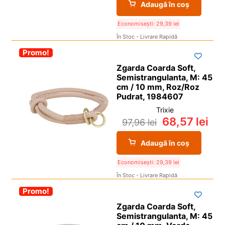
Adaugă în coș
Economisești:
29,39
lei
În Stoc - Livrare Rapidă
-30%
Promo!
Zgarda Coarda Soft,
Semistrangulanta, M: 45
cm / 10 mm, Roz/Roz
Pudrat, 1984607
Trixie
68,57
lei
97,96
lei
Adaugă în coș
Economisești:
29,39
lei
În Stoc - Livrare Rapidă
-30%
Promo!
Zgarda Coarda Soft,
Semistrangulanta, M: 45