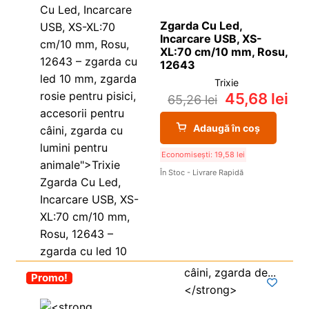
Zgarda Cu Led,
Incarcare USB, XS-
XL:70 cm/10 mm, Rosu,
12643
Trixie
45,68
lei
65,26
lei
Adaugă în coș
Economisești:
19,58
lei
În Stoc - Livrare Rapidă
-30%
Promo!