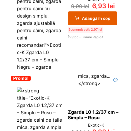
6,93
lei
9,90
lei
Adaugă în coș
Economisești:
2,97
lei
În Stoc - Livrare Rapidă
-30%
Promo!
Zgarda L0 1.2/37 cm –
Simplu – Rosu
Exotic-K