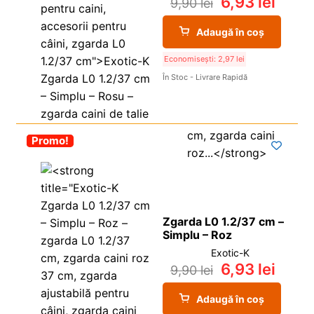
6,93
lei
9,90
lei
Adaugă în coș
Economisești:
2,97
lei
În Stoc - Livrare Rapidă
-30%
Promo!
Zgarda L0 1.2/37 cm –
Simplu – Roz
Exotic-K
6,93
lei
9,90
lei
Adaugă în coș