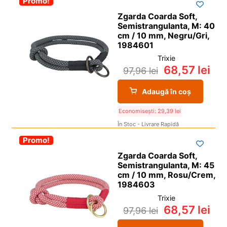
-30%
Promo!
Zgarda Coarda Soft,
Semistrangulanta, M: 40
cm / 10 mm, Negru/Gri,
1984601
Trixie
68,57
lei
97,96
lei
Adaugă în coș
Economisești:
29,39
lei
În Stoc - Livrare Rapidă
-30%
Promo!
Zgarda Coarda Soft,
Semistrangulanta, M: 45
cm / 10 mm, Rosu/Crem,
1984603
Trixie
68,57
lei
97,96
lei