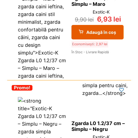
Simplu – Maro
Exotic-K
6,93
lei
9,90
lei
Adaugă în coș
Economisești:
2,97
lei
În Stoc - Livrare Rapidă
-30%
Promo!
Zgarda L0 1.2/37 cm –
Simplu – Negru
Exotic-K