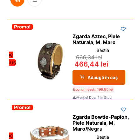
i
l
p
c
d
u
Grilă
De
i
o
e
l
l
p
c
d
-30%
Promo!
Vedere
i
o
e
Zgarda Aztec, Piele
l
p
c
Naturala, M, Maro
i
o
Bestia
l
Stoc
p
666,34
lei
redus
466,44
lei
i
l
Adaugă în coș
Economisești:
199,90
lei
⚠️Atenție! Doar 1 in Stoc!
-30%
Promo!
Zgarda Bowtie-Papion,
Piele Naturala, M,
Maro/Negru
Stoc
Bestia