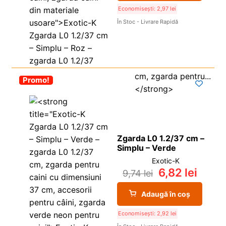
Economisești:
2,97
lei
În Stoc - Livrare Rapidă
-30%
Promo!
Zgarda L0 1.2/37 cm –
Simplu – Verde
Exotic-K
6,82
lei
9,74
lei
Adaugă în coș
Economisești:
2,92
lei