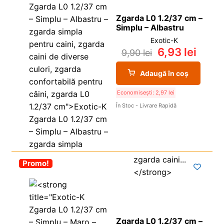
Zgarda L0 1.2/37 cm –
Simplu – Albastru
Exotic-K
6,93
lei
9,90
lei
Adaugă în coș
Economisești:
2,97
lei
În Stoc - Livrare Rapidă
-30%
Promo!
Zgarda L0 1.2/37 cm –