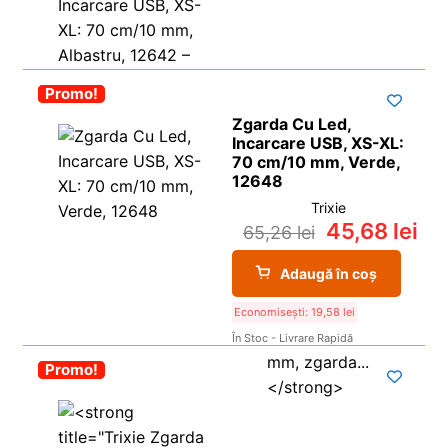
-30%
Promo!
Zgarda Cu Led,
Incarcare USB, XS-XL:
70 cm/10 mm, Verde,
12648
Trixie
45,68
lei
65,26
lei
Adaugă în coș
Economisești:
19,58
lei
În Stoc - Livrare Rapidă
-30%
Promo!