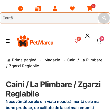
0
Scroll
Comenzile
Contul
Listă
Coșul
Top
Mele
Meu
Favorite
Meu
🔍
0
0
Treci
Sări
M
e
la
la
n
DIVERSE
navigare
conținut
i
Prima pagină
Magazin
Caini / La Plimbare
u
/ Zgarzi Reglabile
Animale de Gradina
CAINI
E
Caini / La Plimbare / Zgarzi
x
Reglabile
t
PASARI
E
i
x
Necuvântătoarele din viața noastră merită cele mai
n
t
PESCUIT
E
bune produse, de calitate de la cei mai renumiți