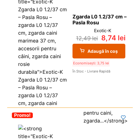
Zgarda L0 1.2/37 cm –
Pasla Rosu
Exotic-K
8,74
lei
12,49
lei
Adaugă în coș
Economisești:
3,75
lei
În Stoc - Livrare Rapidă
-30%
Promo!