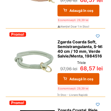
68,57
lei
97,96
lei
Adaugă în coș
Economisești:
29,39
lei
⚠️Atenție! Doar 1 in Stoc!
-30%
Promo!
Zgarda Coarda Soft,
Semistrangulanta, S-M:
40 cm / 10 mm, Verde
Salvie/Menta, 1984516
Trixie
68,57
lei
97,96
lei
Adaugă în coș
Economisești:
29,39
lei
În Stoc - Livrare Rapidă
-30%
Promo!
Zgarda Crystal, Piele