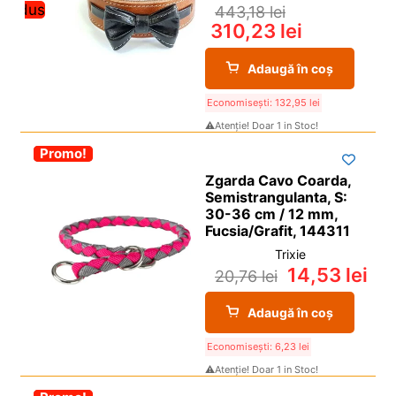
redus
443,18
lei
310,23
lei
Adaugă în coș
Economisești:
132,95
lei
⚠️Atenție! Doar 1 in Stoc!
-30%
Promo!
Zgarda Cavo Coarda,
Semistrangulanta, S:
30-36 cm / 12 mm,
Fucsia/Grafit, 144311
Trixie
14,53
lei
20,76
lei
Adaugă în coș
Economisești:
6,23
lei
⚠️Atenție! Doar 1 in Stoc!