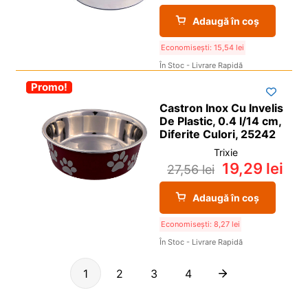
Adaugă în coș
Economisești:
15,54
lei
În Stoc - Livrare Rapidă
-30%
Promo!
Castron Inox Cu Invelis
De Plastic, 0.4 l/14 cm,
Diferite Culori, 25242
Trixie
19,29
lei
27,56
lei
Adaugă în coș
Economisești:
8,27
lei
În Stoc - Livrare Rapidă
1
2
3
4