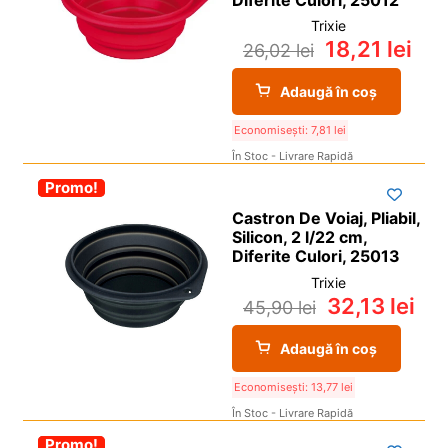
Trixie
18,21
lei
26,02
lei
Adaugă în coș
Economisești:
7,81
lei
În Stoc - Livrare Rapidă
-30%
Promo!
Castron De Voiaj, Pliabil,
Silicon, 2 l/22 cm,
Diferite Culori, 25013
Trixie
32,13
lei
45,90
lei
Adaugă în coș
Economisești:
13,77
lei
În Stoc - Livrare Rapidă
-30%
Promo!