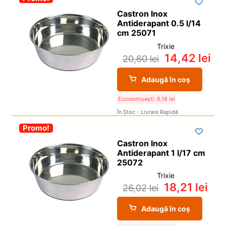
Castron Inox
Antiderapant 0.5 l/14
cm 25071
Trixie
14,42
lei
20,60
lei
Adaugă în coș
Economisești:
6,18
lei
În Stoc - Livrare Rapidă
-30%
Promo!
Castron Inox
Antiderapant 1 l/17 cm
25072
Trixie
18,21
lei
26,02
lei
Adaugă în coș