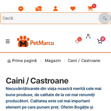
0
Scroll
Comenzile
Contul
Listă
Coșul
Top
Mele
Meu
Favorite
Meu
0
0
Treci
Sări
M
e
la
la
n
DIVERSE
navigare
conținut
i
Prima pagină
Magazin
Caini / Castroane
u
Animale de Gradina
Caini / Castroane
CAINI
E
x
Necuvântătoarele din viața noastră merită cele mai
t
bune produse, de calitate de la cei mai renumiți
PASARI
E
i
producători. Calitatea este cel mai important
x
n
element pe care punem preț. Oferim Bogăție și
t
PESCUIT
E