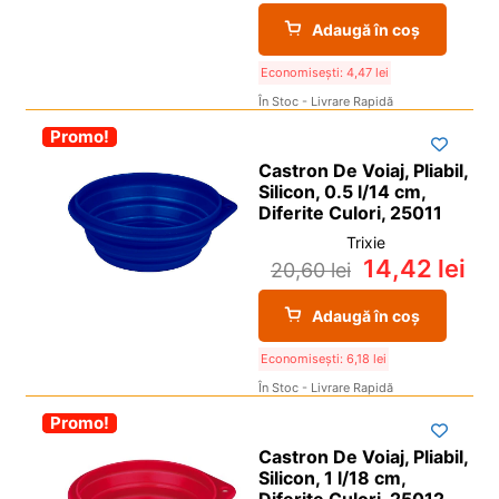
Adaugă în coș
Economisești:
4,47
lei
În Stoc - Livrare Rapidă
-30%
Promo!
Castron De Voiaj, Pliabil,
Silicon, 0.5 l/14 cm,
Diferite Culori, 25011
Trixie
14,42
lei
20,60
lei
Adaugă în coș
Economisești:
6,18
lei
În Stoc - Livrare Rapidă
-30%
Promo!
Castron De Voiaj, Pliabil,
Silicon, 1 l/18 cm,
Diferite Culori, 25012