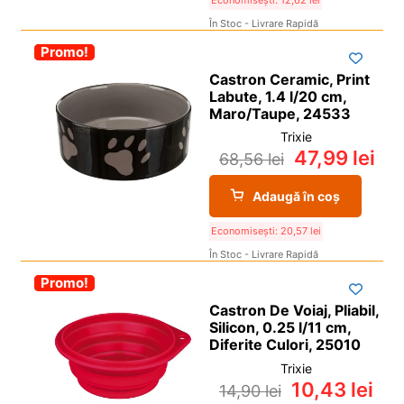
În Stoc - Livrare Rapidă
-30%
Promo!
Castron Ceramic, Print
Labute, 1.4 l/20 cm,
Maro/Taupe, 24533
Trixie
47,99
lei
68,56
lei
Adaugă în coș
Economisești:
20,57
lei
În Stoc - Livrare Rapidă
-30%
Promo!
Castron De Voiaj, Pliabil,
Silicon, 0.25 l/11 cm,
Diferite Culori, 25010
Trixie
10,43
lei
14,90
lei