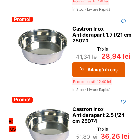
Economisești:
7,81
lei
În Stoc - Livrare Rapidă
-30%
Promo!
Castron Inox
Antiderapant 1.7 l/21 cm
25073
Trixie
28,94
lei
41,34
lei
Adaugă în coș
Economisești:
12,40
lei
În Stoc - Livrare Rapidă
-30%
Promo!
Castron Inox
Antiderapant 2.5 l/24
Stoc
cm 25074
redus
Trixie
36,26
lei
51,80
lei