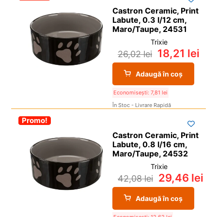
Castron Ceramic, Print
Labute, 0.3 l/12 cm,
Maro/Taupe, 24531
Trixie
18,21
lei
26,02
lei
Adaugă în coș
Economisești:
7,81
lei
În Stoc - Livrare Rapidă
-30%
Promo!
Castron Ceramic, Print
Labute, 0.8 l/16 cm,
Maro/Taupe, 24532
Trixie
29,46
lei
42,08
lei
Adaugă în coș
Economisești:
12,62
lei