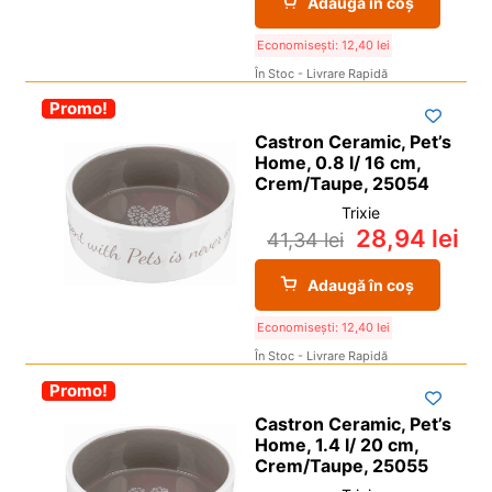
Adaugă în coș
Economisești:
12,40
lei
În Stoc - Livrare Rapidă
-30%
Promo!
Castron Ceramic, Pet’s
Home, 0.8 l/ 16 cm,
Crem/Taupe, 25054
Trixie
28,94
lei
41,34
lei
Adaugă în coș
Economisești:
12,40
lei
În Stoc - Livrare Rapidă
-30%
Promo!
Castron Ceramic, Pet’s
Home, 1.4 l/ 20 cm,
Crem/Taupe, 25055