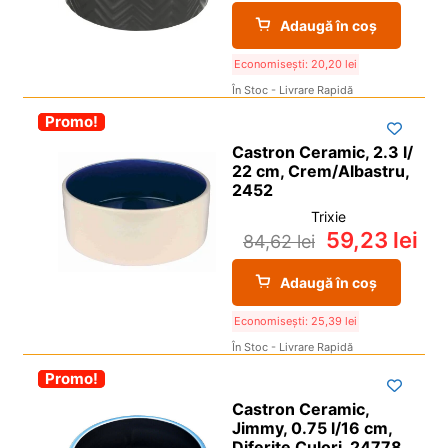
Adaugă în coș
Economisești:
20,20
lei
În Stoc - Livrare Rapidă
-30%
Promo!
Castron Ceramic, 2.3 l/
22 cm, Crem/Albastru,
2452
Trixie
59,23
lei
84,62
lei
Adaugă în coș
Economisești:
25,39
lei
În Stoc - Livrare Rapidă
-30%
Promo!
Castron Ceramic,
Jimmy, 0.75 l/16 cm,
Diferite Culori, 24778