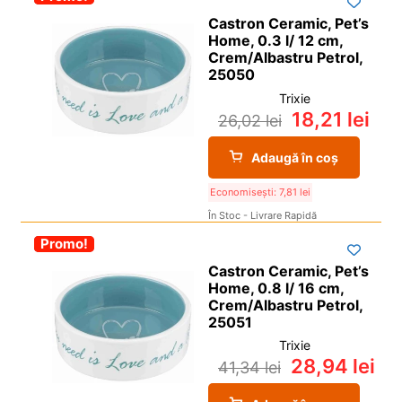
Castron Ceramic, Pet’s
Home, 0.3 l/ 12 cm,
Crem/Albastru Petrol,
25050
Trixie
18,21
lei
26,02
lei
Adaugă în coș
Economisești:
7,81
lei
În Stoc - Livrare Rapidă
-30%
Promo!
Castron Ceramic, Pet’s
Home, 0.8 l/ 16 cm,
Crem/Albastru Petrol,
25051
Trixie
28,94
lei
41,34
lei