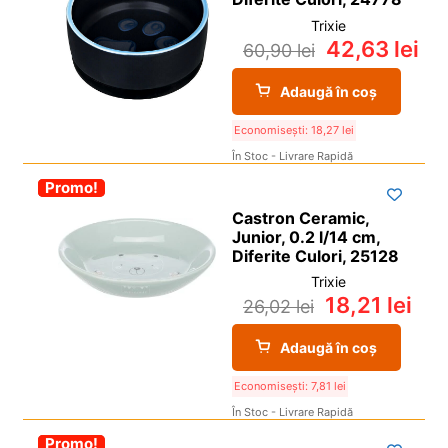
Trixie
42,63
lei
60,90
lei
Adaugă în coș
Economisești:
18,27
lei
În Stoc - Livrare Rapidă
-30%
Promo!
Castron Ceramic,
Junior, 0.2 l/14 cm,
Diferite Culori, 25128
Trixie
18,21
lei
26,02
lei
Adaugă în coș
Economisești:
7,81
lei
În Stoc - Livrare Rapidă
-30%
Promo!