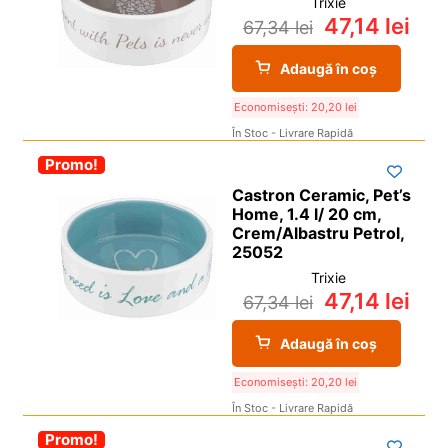
Trixie
47,14
lei
67,34
lei
Adaugă în coș
Economisești:
20,20
lei
În Stoc - Livrare Rapidă
-30%
Promo!
Castron Ceramic, Pet’s
Home, 1.4 l/ 20 cm,
Crem/Albastru Petrol,
25052
Trixie
47,14
lei
67,34
lei
Adaugă în coș
Economisești:
20,20
lei
În Stoc - Livrare Rapidă
-30%
Promo!