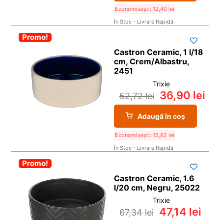
Economisești:
12,40
lei
În Stoc - Livrare Rapidă
-30%
Promo!
Castron Ceramic, 1 l/18
cm, Crem/Albastru,
2451
Trixie
36,90
lei
52,72
lei
Adaugă în coș
Economisești:
15,82
lei
În Stoc - Livrare Rapidă
-30%
Promo!
Castron Ceramic, 1.6
l/20 cm, Negru, 25022
Trixie
47,14
lei
67,34
lei