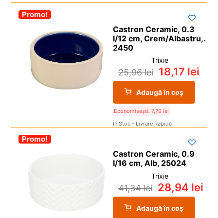
i
l
p
c
d
u
-30%
Promo!
Vedere
i
o
e
l
Castron Ceramic, 0.3
l
p
c
d
l/12 cm, Crem/Albastru,.
i
2450
o
e
l
p
Trixie
c
18,17
lei
25,96
lei
i
o
l
p
Adaugă în coș
i
l
Economisești:
7,79
lei
În Stoc - Livrare Rapidă
-30%
Promo!
Castron Ceramic, 0.9
l/16 cm, Alb, 25024
Trixie
28,94
lei
41,34
lei
Adaugă în coș