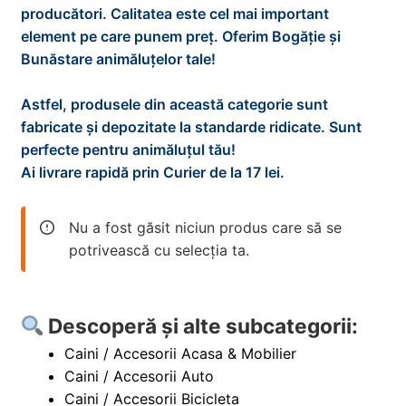
d
i
x
producători. Calitatea este cel mai important
e
n
t
element pe care punem preț. Oferim Bogăție și
PESTI
E
m
d
i
Bunăstare animăluțelor tale!
x
e
e
n
t
PISICI
E
n
m
d
Astfel, produsele din această categorie sunt
i
x
i
e
e
fabricate și depozitate la standarde ridicate. Sunt
n
t
REPTILE
E
u
n
m
perfecte pentru animăluțul tău!
d
i
x
l
i
e
Ai livrare rapidă prin Curier de la 17 lei.
e
n
t
ROZATOARE
E
d
u
n
m
d
i
x
e
l
i
e
0
e
n
t
Nu a fost găsit niciun produs care să se
c
d
u
n
m
d
i
potrivească cu selecția ta.
o
e
l
i
e
e
n
p
c
d
u
n
m
d
i
o
e
l
i
e
e
Descoperă și alte subcategorii:
l
p
c
d
u
n
m
i
o
Caini / Accesorii Acasa & Mobilier
e
l
i
e
l
p
Caini / Accesorii Auto
c
d
u
n
i
Caini / Accesorii Bicicleta
o
e
l