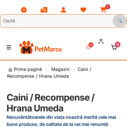
0
Scroll
Comenzile
Contul
Listă
Coșul
Top
Mele
Meu
Favorite
Meu
0
0
Treci
Sări
M
e
la
la
n
DIVERSE
navigare
conținut
i
Prima pagină
Magazin
Caini /
u
Recompense / Hrana Umeda
Animale de Gradina
CAINI
E
Caini / Recompense /
x
Hrana Umeda
t
PASARI
E
i
x
Necuvântătoarele din viața noastră merită cele mai
n
t
PESCUIT
E
bune produse, de calitate de la cei mai renumiți