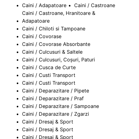
i
l
Caini / Adapatoare
Caini / Castroane
p
c
d
u
Caini / Castroane, Hranitoare &
i
o
e
l
Adapatoare
l
p
c
d
Caini / Chiloti si Tampoane
i
o
e
Caini / Covorase
l
p
c
Caini / Covorase Absorbante
i
o
Caini / Culcusuri & Saltele
l
p
Caini / Culcusuri, Coșuri, Paturi
i
Caini / Cusca de Curte
l
Caini / Custi Transport
Caini / Custi Transport
Caini / Deparazitare / Pipete
Caini / Deparazitare / Praf
Caini / Deparazitare / Sampoane
Caini / Deparazitare / Zgarzi
Caini / Dresaj & Sport
Caini / Dresaj & Sport
Caini / Dresaj & Sport