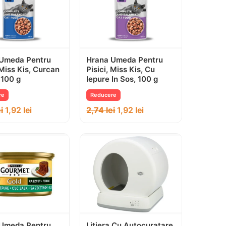
Umeda Pentru
Hrana Umeda Pentru
 Miss Kis, Curcan
Pisici, Miss Kis, Cu
 100 g
Iepure In Sos, 100 g
re
Reducere
i
1,92
lei
2,74
lei
1,92
lei
Umeda Pentru
Litiera Cu Autocuratare