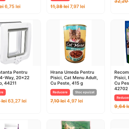
32,20
lei
6,75
lei
11,38
lei
7,97
lei
tanta Pentru
Hrana Umeda Pentru
Recom
, 4-Way, 20×22
Pisici, Cat Menu Adult,
Pisici,
b, 44211
Cu Peste, 415 g
Cu Pest
42702
re
Reducere
Stoc epuizat
Reduce
8
lei
63,27
lei
7,10
lei
4,97
lei
9,64
l