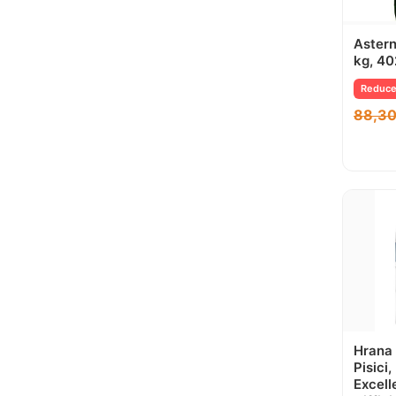
Astern
kg, 40
Reduce
88,3
Hrana
Pisici
Excell