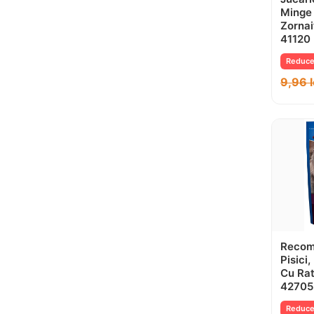
Minge
Zornai
41120
Reduce
9,96
Recom
Pisici
Cu Rat
42705
Reduce