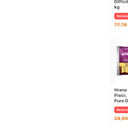
Diffici
kg
Reduce
77,7
Hrana
Pisici
Pure D
Reduce
24,9