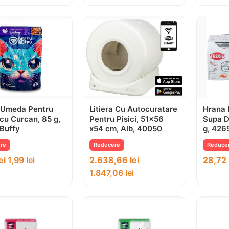
 Umeda Pentru
Litiera Cu Autocuratare
Hrana P
, cu Curcan, 85 g,
Pentru Pisici, 51×56
Supa 
Buffy
x54 cm, Alb, 40050
g, 426
re
Reducere
Reduce
ei
1,99
lei
2.638,66
lei
28,72
1.847,06
lei