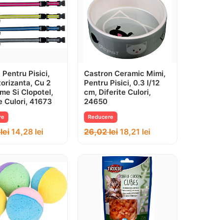
Pentru Pisici,
Castron Ceramic Mimi,
torizanta, Cu 2
Pentru Pisici, 0.3 l/12
me Si Clopotel,
cm, Diferite Culori,
e Culori, 41673
24650
re
Reducere
0
lei
14,28
lei
26,02
lei
18,21
lei