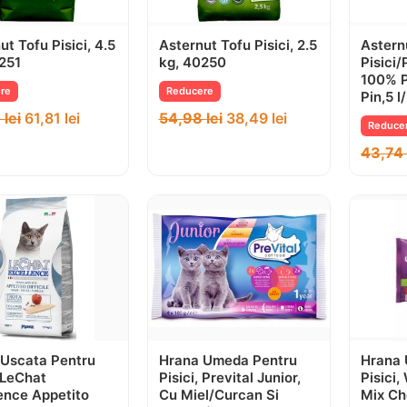
ut Tofu Pisici, 4.5
Asternut Tofu Pisici, 2.5
Astern
251
kg, 40250
Pisici
100% P
re
Reducere
Pin,5 l
0
lei
61,81
lei
54,98
lei
38,49
lei
Reduce
43,74
 Uscata Pentru
Hrana Umeda Pentru
Hrana 
, LeChat
Pisici, Prevital Junior,
Pisici
ence Appetito
Cu Miel/Curcan Si
Mix Ch