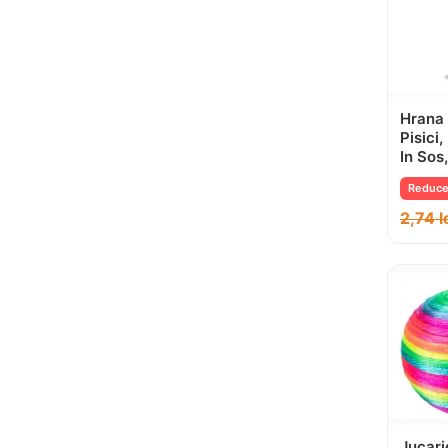
Hrana
Pisici,
In Sos
Reduce
2,74
l
Jucari