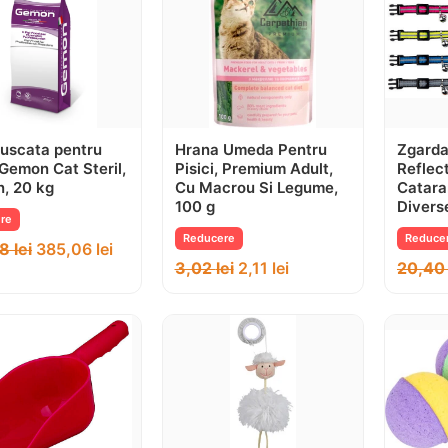
uscata pentru
Hrana Umeda Pentru
Zgarda 
, Gemon Cat Steril,
Pisici, Premium Adult,
Reflec
, 20 kg
Cu Macrou Si Legume,
Catara
100 g
Divers
re
Reducere
Reduce
08
lei
385,06
lei
3,02
lei
2,11
lei
20,4