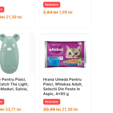
Reducere
re
2,84
lei
1,99
lei
6
lei
21,39
lei
 Pentru Pisici,
Hrana Umeda Pentru
Catch The Light,
Pisici, Whiskas Adult,
 Moduri, Salvie,
Selectii Din Peste In
Aspic, 4×85 g
re
Reducere
lei
33,71
lei
30,56
lei
21,39
lei