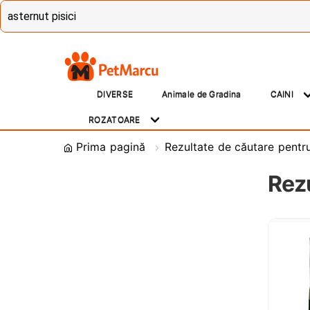
Treci
Sări
la
la
DIVERSE
Animale de Gradina
CAINI
navigare
conținut
ROZATOARE
Prima pagină
Rezultate de căutare pentru 
Rezu