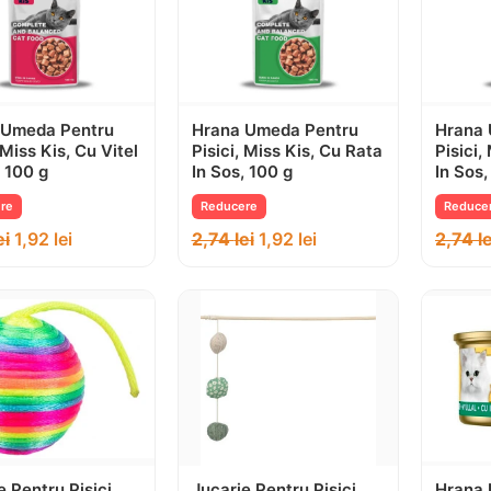
 Umeda Pentru
Hrana Umeda Pentru
Hrana 
 Miss Kis, Cu Vitel
Pisici, Miss Kis, Cu Rata
Pisici,
, 100 g
In Sos, 100 g
In Sos,
re
Reducere
Reduce
ei
1,92
lei
2,74
lei
1,92
lei
2,74
le
e Pentru Pisici,
Jucarie Pentru Pisici,
Hrana 