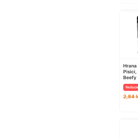
Hrana
Pisici
Beefy 
Reduce
2,84
l