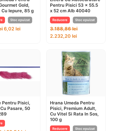
 Gourmet Gold,
Pentru Pisici 53 x 55.5
 Cu Iepure, 85 g
x 52 cm Alb 40040
re
Stoc epuizat
Reducere
Stoc epuizat
ei
6,02
lei
3.188,86
lei
2.232,20
lei
 Pentru Pisici,
Hrana Umeda Pentru
 Cu Pasare, 50
Pisici, Premium Adult,
289
Cu Vitel Si Rata In Sos,
100 g
re
Reducere
Stoc epuizat