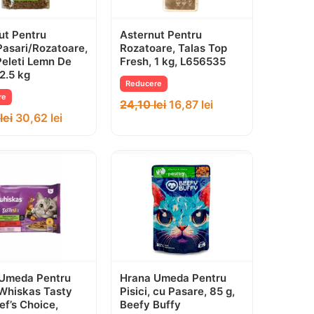
ut Pentru
Asternut Pentru
/Pasari/Rozatoare,
Rozatoare, Talas Top
eleti Lemn De
Fresh, 1 kg, L656535
/2.5 kg
Reducere
re
24,10
lei
16,87
lei
lei
30,62
lei
Umeda Pentru
Hrana Umeda Pentru
, Whiskas Tasty
Pisici, cu Pasare, 85 g,
ef’s Choice,
Beefy Buffy