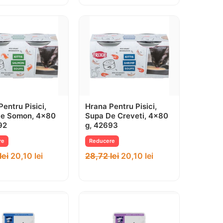
entru Pisici,
Hrana Pentru Pisici,
De Somon, 4×80
Supa De Creveti, 4×80
92
g, 42693
re
Reducere
lei
20,10
lei
28,72
lei
20,10
lei