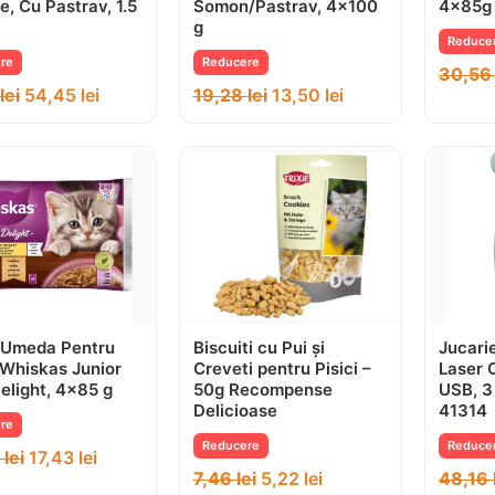
le, Cu Pastrav, 1.5
Somon/Pastrav, 4×100
4x85g
g
Reduce
re
Reducere
30,5
8
lei
54,45
lei
19,28
lei
13,50
lei
 Umeda Pentru
Biscuiti cu Pui și
Jucarie
, Whiskas Junior
Creveti pentru Pisici –
Laser 
elight, 4×85 g
50g Recompense
USB, 3
Delicioase
41314
re
Reducere
Reduce
0
lei
17,43
lei
7,46
lei
5,22
lei
48,16