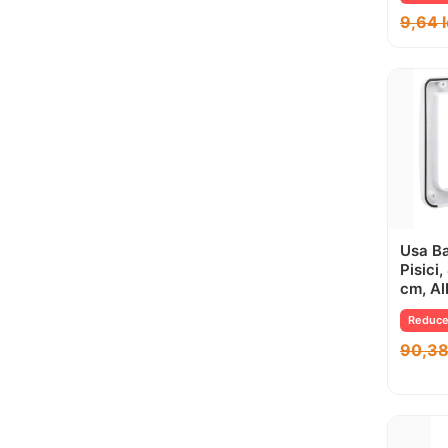
9,64
Usa Ba
Pisici
cm, Al
Reduce
90,3