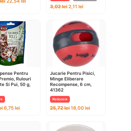
lei
22,54
lei
3,02
lei
2,11
lei
pense Pentru
Jucarie Pentru Pisici,
 Premio, Rulouri
Minge Eliberare
e Si Pui, 50 g,
Recompense, 6 cm,
41362
re
Reducere
ei
6,75
lei
25,72
lei
18,00
lei