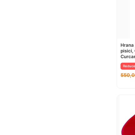
Hrana 
pisici
Curcan
Reduce
550,