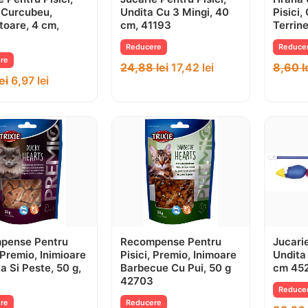
 Curcubeu,
Undita Cu 3 Mingi, 40
Pisici,
toare, 4 cm,
cm, 41193
Terrine
Reducere
Reduce
re
24,88
lei
17,42
lei
8,60
l
lei
6,97
lei
pense Pentru
Recompense Pentru
Jucarie
, Premio, Inimioare
Pisici, Premio, Inimoare
Undita
a Si Peste, 50 g,
Barbecue Cu Pui, 50 g
cm 45
42703
Reduce
re
Reducere