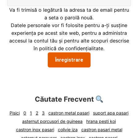
i
l
p
c
d
u
Va fi trimisă o legătură la adresa ta de email pentru
i
o
e
l
a seta o parolă nouă.
l
p
c
d
Datele personale vor fi folosite pentru a-ți susține
i
o
e
experiența pe acest site web, pentru a administra
l
p
c
accesul la contul tău și pentru alte scopuri descrise
i
o
în
politică de confidențialitate
.
l
p
Înregistrare
i
l
Căutate Frecvent
Pisici
0
1
2
3
castron metal pasari
suport apa pasari
asternut porcusori de guineea
hrana pesti koi
castron inox pasari
colivie iza
castron pasari metal
asternut porcusor
castron inox
castron pasari