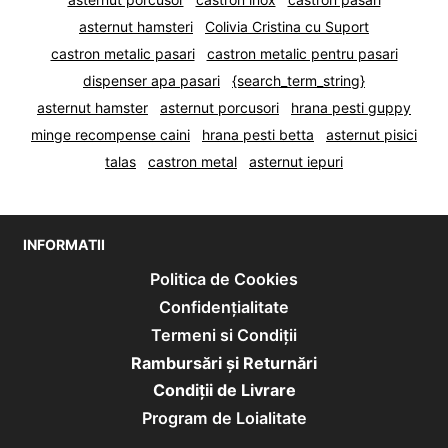
asternut hamsteri
Colivia Cristina cu Suport
castron metalic pasari
castron metalic pentru pasari
dispenser apa pasari
{search_term_string}
asternut hamster
asternut porcusori
hrana pesti guppy
minge recompense caini
hrana pesti betta
asternut pisici
talas
castron metal
asternut iepuri
INFORMATII
Politica de Cookies
Confidențialitate
Termeni si Condiții
Rambursări și Returnări
Condiţii de Livrare
Program de Loialitate