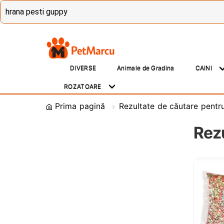
Treci
Sări
la
la
DIVERSE
Animale de Gradina
CAINI
navigare
conținut
ROZATOARE
Prima pagină
Rezultate de căutare pentr
Rezu