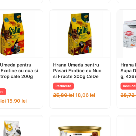
 Umeda pentru
Hrana Umeda pentru
Hrana P
 Exotice cu oua si
Pasari Exotice cu Nuci
Supa 
 tropicale 200g
si Fructe 200g CeDe
g, 426
Reducere
Reduce
re
25,80
lei
18,06
lei
28,72
2
lei
15,90
lei