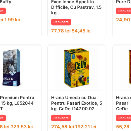
Buffy
Excellence Appetito
Pure D
Difficile, Cu Pastrav, 1.5
re
Reduce
kg
ei
1,99
lei
24,9
Reducere
77,78
lei
54,45
lei
 Premium Pentru
Hrana Umeda cu Oua
Hrana 
 15 kg, L652044
Pentru Pasari Exotice, 5
Pasari 
RT
kg, CeDe L147.00.02
CeDe
re
Reducere
Reduce
76
lei
329,53
lei
274,58
lei
192,21
lei
55,28