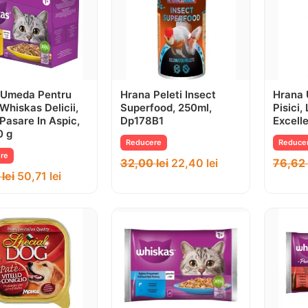
 Umeda Pentru
Hrana Peleti Insect
Hrana 
 Whiskas Delicii,
Superfood, 250ml,
Pisici,
 Pasare In Aspic,
Dp178B1
Excelle
0 g
Reducere
Reduce
re
32,00
lei
22,40
lei
76,62
4
lei
50,71
lei