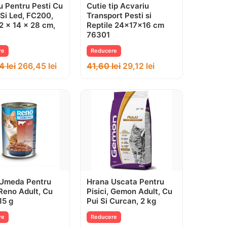
u Pentru Pesti Cu
Cutie tip Acvariu
Si Led, FC200,
Transport Pesti si
22 x 14 x 28 cm,
Reptile 24x17x16 cm
76301
re
Reducere
64
lei
266,45
lei
41,60
lei
29,12
lei
Umeda Pentru
Hrana Uscata Pentru
 Reno Adult, Cu
Pisici, Gemon Adult, Cu
15 g
Pui Si Curcan, 2 kg
re
Reducere