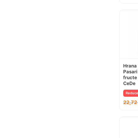
Hrana
Pasari
fructe
CeDe
Reduce
22,7