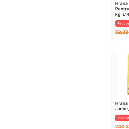
Hrana
Pentru
kg, L1
Reduce
52,2
Hrana 
Junior
Reduce
240,