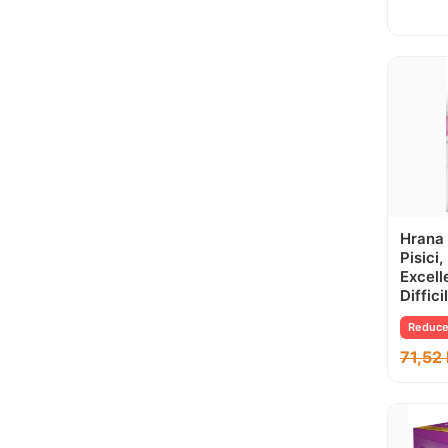
Hrana
Pisici
Excell
Diffici
Reduce
71,52