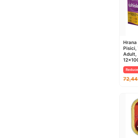
Hrana
Pisici,
Adult,
12×10
Reduce
72,4