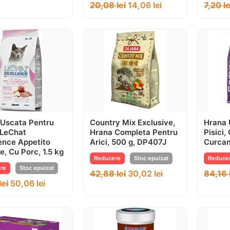
20,08
lei
14,06
lei
7,20
le
 Uscata Pentru
Country Mix Exclusive,
Hrana 
, LeChat
Hrana Completa Pentru
Pisici,
ence Appetito
Arici, 500 g, DP407J
Curcan
le, Cu Porc, 1.5 kg
Reducere
Stoc epuizat
Reduce
re
Stoc epuizat
42,88
lei
30,02
lei
84,16
lei
50,06
lei