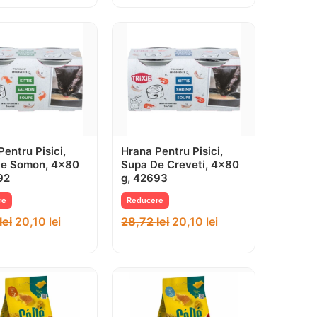
entru Pisici,
Hrana Pentru Pisici,
De Somon, 4×80
Supa De Creveti, 4×80
92
g, 42693
re
Reducere
lei
20,10
lei
28,72
lei
20,10
lei