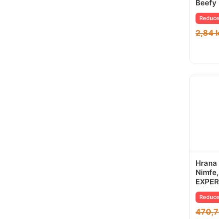
Beefy 
Reduce
2,84
l
Hrana
Nimfe,
EXPE
Reduce
470,