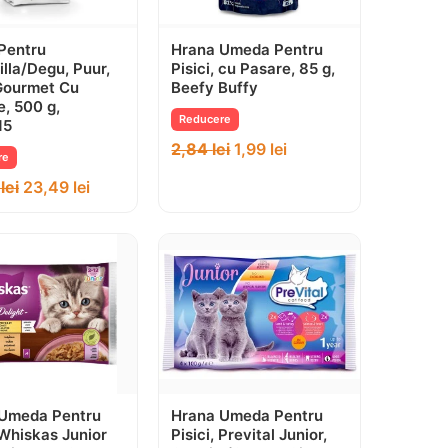
Pentru
Hrana Umeda Pentru
illa/Degu, Puur,
Pisici, cu Pasare, 85 g,
Gourmet Cu
Beefy Buffy
, 500 g,
Reducere
15
2,84
lei
1,99
lei
re
6
lei
23,49
lei
Umeda Pentru
Hrana Umeda Pentru
 Whiskas Junior
Pisici, Prevital Junior,