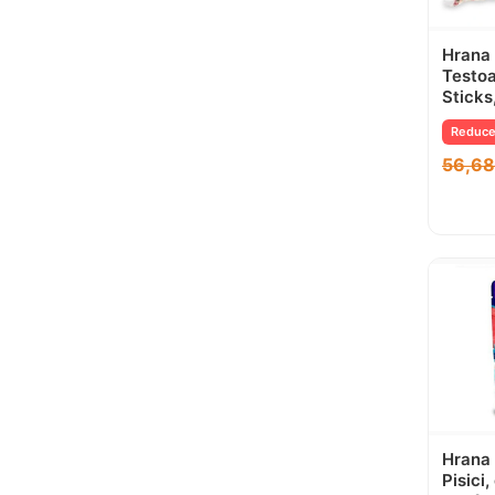
Hrana
Testoa
Sticks
Reduce
56,6
Hrana
Pisici