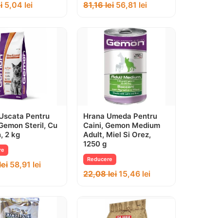
i
5,04
lei
81,16
lei
56,81
lei
Uscata Pentru
Hrana Umeda Pentru
 Gemon Steril, Cu
Caini, Gemon Medium
, 2 kg
Adult, Miel Si Orez,
1250 g
re
Reducere
lei
58,91
lei
22,08
lei
15,46
lei