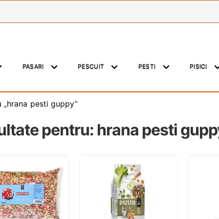
PASARI
PESCUIT
PESTI
PISICI
u „hrana pesti guppy”
ltate pentru:
hrana pesti gupp