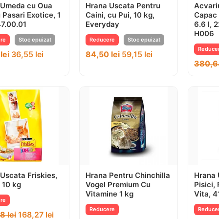
 Umeda cu Oua
Hrana Uscata Pentru
Acvari
 Pasari Exotice, 1
Caini, cu Pui, 10 kg,
Capac 
47.00.01
Everyday
6.6 l, 
H006
re
Stoc epuizat
Reducere
Stoc epuizat
Reduce
2
lei
36,55
lei
84,50
lei
59,15
lei
380,
Uscata Friskies,
Hrana Pentru Chinchilla
Hrana 
, 10 kg
Vogel Premium Cu
Pisici,
Vitamine 1 kg
Vita, 4
re
Reducere
Reduce
38
lei
168,27
lei