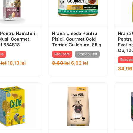
Pentru Hamsteri,
Hrana Umeda Pentru
Hrana
Musli Gourmet,
Pisici, Gourmet Gold,
Pentru
, L654818
Terrine Cu Iepure, 85 g
Exotic
Ou, 12
re
Reducere
Stoc epuizat
Reduce
0
lei
18,13
lei
8,60
lei
6,02
lei
34,9