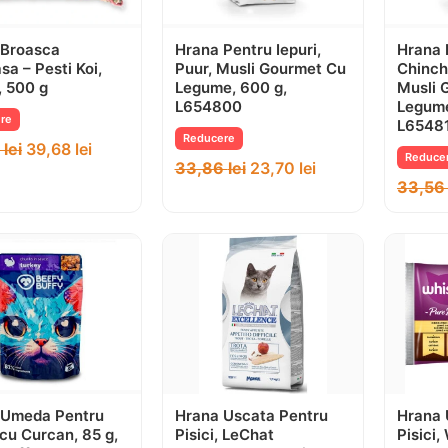
 Broasca
Hrana Pentru Iepuri,
Hrana 
sa – Pesti Koi,
Puur, Musli Gourmet Cu
Chinch
, 500 g
Legume, 600 g,
Musli 
L654800
Legume
re
L6548
Reducere
8
lei
39,68
lei
Reduce
33,86
lei
23,70
lei
33,5
 Umeda Pentru
Hrana Uscata Pentru
Hrana 
, cu Curcan, 85 g,
Pisici, LeChat
Pisici,