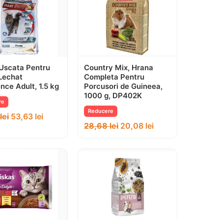
Uscata Pentru
Country Mix, Hrana
 Lechat
Completa Pentru
nce Adult, 1.5 kg
Porcusori de Guineea,
1000 g, DP402K
re
Reducere
lei
53,63
lei
28,68
lei
20,08
lei