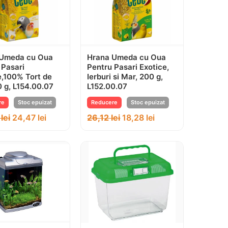
 Umeda cu Oua
Hrana Umeda cu Oua
 Pasari
Pentru Pasari Exotice,
e,100% Tort de
Ierburi si Mar, 200 g,
0 g, L154.00.07
L152.00.07
re
Stoc epuizat
Reducere
Stoc epuizat
6
lei
24,47
lei
26,12
lei
18,28
lei