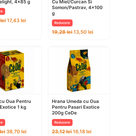
elight, 4×85 g
Cu Miel/Curcan Si
Somon/Pastrav, 4×100
re
g
0
lei
17,43
lei
Reducere
19,28
lei
13,50
lei
cu Oua Pentru
Hrana Umeda cu Oua
Exotice 1 kg
Pentru Pasari Exotice
200g CeDe
re
Reducere
lei
38,70
lei
23,12
lei
16,18
lei