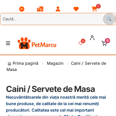
0
Scroll
Comenzile
Contul
Listă
Coșul
Top
Mele
Meu
Favorite
Meu
0
0
Treci
Sări
M
e
la
la
n
DIVERSE
navigare
conținut
i
Prima pagină
Magazin
Caini / Servete de
u
Masa
Animale de Gradina
CAINI
E
Caini / Servete de Masa
x
Necuvântătoarele din viața noastră merită cele mai
t
PASARI
E
bune produse, de calitate de la cei mai renumiți
i
x
producători. Calitatea este cel mai important
n
t
PESCUIT
E