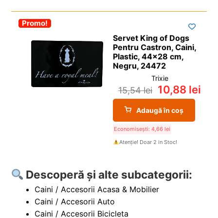
i
Grilă
De
l
p
c
d
u
i
o
-30%
Promo!
Vedere
e
l
l
p
c
Servet King of Dogs
d
Pentru Castron, Caini,
i
o
e
Plastic, 44×28 cm,
l
p
c
Negru, 24472
i
o
Trixie
l
p
10,88
lei
15,54
lei
i
l
Adaugă în coș
Economisești:
4,66
lei
Atenție! Doar 2 in Stoc!
Descoperă și alte subcategorii:
Caini / Accesorii Acasa & Mobilier
Caini / Accesorii Auto
Caini / Accesorii Bicicleta