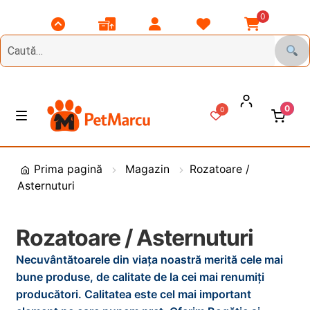
0
Scroll
Comenzile
Contul
Listă
Coșul
Top
Mele
Meu
Favorite
Meu
0
0
Treci
Sări
M
e
la
la
n
DIVERSE
navigare
conținut
i
Prima pagină
Magazin
Rozatoare /
u
Asternuturi
Animale de Gradina
CAINI
E
Rozatoare / Asternuturi
x
Necuvântătoarele din viața noastră merită cele mai
t
PASARI
E
bune produse, de calitate de la cei mai renumiți
i
x
producători. Calitatea este cel mai important
n
t
PESCUIT
E