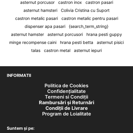
asternut porcusor
castron inox
castron pasari
asternut hamsteri
Colivia Cristina cu Suport
castron metalic pasari
castron metalic pentru pasari
dispenser apa pasari
{search_term_string}
asternut hamster
asternut porcusori
hrana pesti guppy
minge recompense caini
hrana pesti betta
asternut pisici
talas
castron metal
asternut iepuri
INFORMATII
Politica de Cookies
Confidențialitate
Termeni si Condiții
Rambursări și Returnări
Condiţii de Livrare
Program de Loialitate
Suntem și pe: