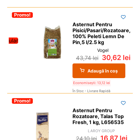
i
Grilă
De
l
p
c
d
u
i
o
-30%
Promo!
Vedere
e
l
l
p
c
Asternut Pentru
d
Pisici/Pasari/Rozatoare,
i
o
e
100% Peleti Lemn De
l
p
c
Popular
Pin,5 l/2.5 kg
i
o
Vogel
l
p
30,62
lei
43,74
lei
i
l
Adaugă în coș
Economisești:
13,12
lei
În Stoc - Livrare Rapidă
-30%
Promo!
Asternut Pentru
Rozatoare, Talas Top
Fresh, 1 kg, L656535
LAROY GROUP
16,87
lei
24,10
lei