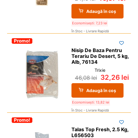
Adaugă în coș
Economisești:
7,23
lei
În Stoc - Livrare Rapidă
-30%
Promo!
Nisip De Baza Pentru
Terariu De Desert, 5 kg,
Alb, 76134
Trixie
32,26
lei
46,08
lei
Adaugă în coș
Economisești:
13,82
lei
În Stoc - Livrare Rapidă
-30%
Promo!
Talas Top Fresh, 2.5 Kg,
L656503