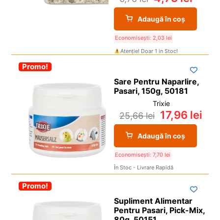
Adaugă în coș
Economisești:
2,03
lei
Atenție! Doar 1 in Stoc!
-30%
Promo!
Sare Pentru Naparlire,
Pasari, 150g, 50181
Trixie
17,96
lei
25,66
lei
Adaugă în coș
Economisești:
7,70
lei
În Stoc - Livrare Rapidă
-30%
Promo!
Supliment Alimentar
Pentru Pasari, Pick-Mix,
80g, 50151