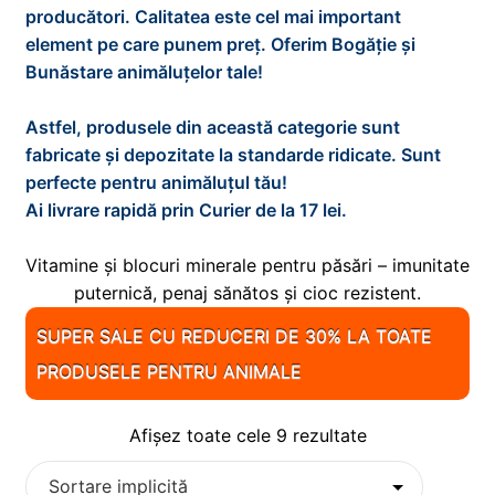
d
i
x
producători. Calitatea este cel mai important
e
n
t
element pe care punem preț. Oferim Bogăție și
PESTI
E
m
d
i
Bunăstare animăluțelor tale!
x
e
e
n
t
PISICI
E
n
m
d
Astfel, produsele din această categorie sunt
i
x
i
e
e
fabricate și depozitate la standarde ridicate. Sunt
n
t
REPTILE
E
u
n
m
perfecte pentru animăluțul tău!
d
i
x
l
i
e
Ai livrare rapidă prin Curier de la 17 lei.
e
n
t
ROZATOARE
E
d
u
n
m
d
i
x
e
l
i
Vitamine și blocuri minerale pentru păsări – imunitate
e
0
e
n
t
c
d
u
puternică, penaj sănătos și cioc rezistent.
n
m
d
i
o
e
l
i
e
e
n
SUPER SALE CU REDUCERI DE 30% LA TOATE
p
c
d
u
n
m
d
i
PRODUSELE PENTRU ANIMALE
o
e
l
i
e
e
l
p
c
d
u
n
m
i
o
e
Afișez toate cele 9 rezultate
l
i
e
l
p
c
d
u
n
i
o
e
l