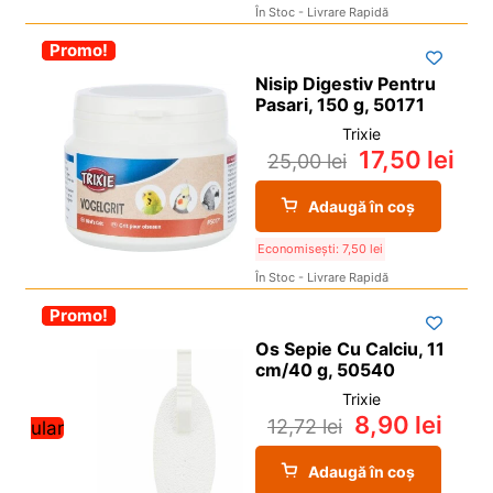
În Stoc - Livrare Rapidă
-30%
Promo!
Nisip Digestiv Pentru
Pasari, 150 g, 50171
Trixie
17,50
lei
25,00
lei
Adaugă în coș
Economisești:
7,50
lei
În Stoc - Livrare Rapidă
-30%
Promo!
Os Sepie Cu Calciu, 11
cm/40 g, 50540
Trixie
8,90
lei
12,72
lei
Popular
Adaugă în coș