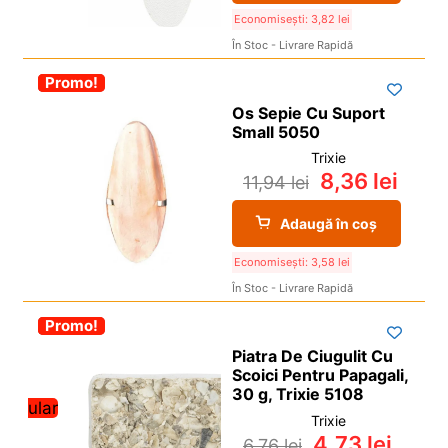
Economisești:
3,82
lei
În Stoc - Livrare Rapidă
-30%
Promo!
Os Sepie Cu Suport
Small 5050
Trixie
8,36
lei
11,94
lei
Adaugă în coș
Economisești:
3,58
lei
În Stoc - Livrare Rapidă
-30%
Promo!
Piatra De Ciugulit Cu
Scoici Pentru Papagali,
30 g, Trixie 5108
Popular
Trixie
4,73
lei
6,76
lei