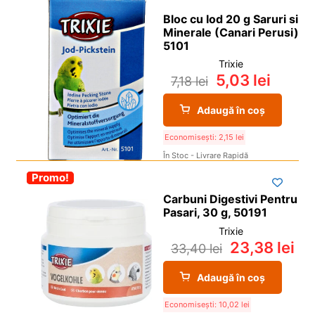
Bloc cu Iod 20 g Saruri si
Minerale (Canari Perusi)
5101
Trixie
5,03
lei
7,18
lei
Adaugă în coș
Economisești:
2,15
lei
În Stoc - Livrare Rapidă
-30%
Promo!
Carbuni Digestivi Pentru
Pasari, 30 g, 50191
Trixie
23,38
lei
33,40
lei
Adaugă în coș
Economisești:
10,02
lei