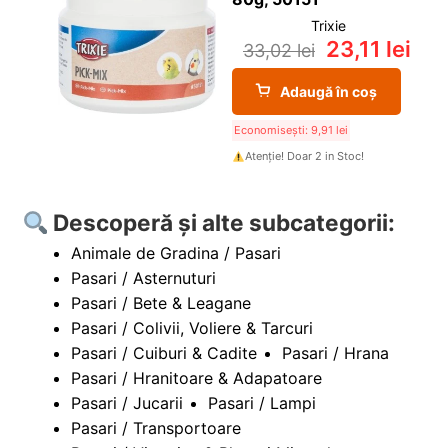
Trixie
23,11
lei
33,02
lei
Adaugă în coș
Economisești:
9,91
lei
Atenție! Doar 2 in Stoc!
Descoperă și alte subcategorii:
Animale de Gradina / Pasari
Pasari / Asternuturi
Pasari / Bete & Leagane
Pasari / Colivii, Voliere & Tarcuri
Pasari / Cuiburi & Cadite
Pasari / Hrana
Pasari / Hranitoare & Adapatoare
Pasari / Jucarii
Pasari / Lampi
Pasari / Transportoare