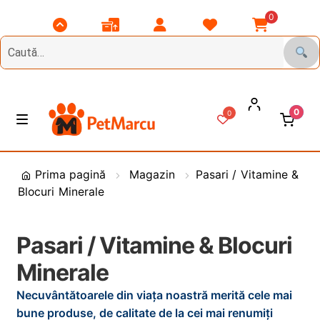
0
Scroll
Comenzile
Contul
Listă
Coșul
Top
Mele
Meu
Favorite
Meu
0
0
Treci
Sări
M
e
la
la
n
DIVERSE
navigare
conținut
i
Prima pagină
Magazin
Pasari / Vitamine &
u
Blocuri Minerale
Animale de Gradina
CAINI
E
Pasari / Vitamine & Blocuri
x
Minerale
t
PASARI
E
i
x
Necuvântătoarele din viața noastră merită cele mai
n
t
PESCUIT
E
bune produse, de calitate de la cei mai renumiți