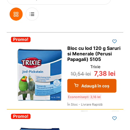
i
l
p
c
d
u
i
o
Vizualizare
Lista
e
l
l
p
c
d
Grilă
De
i
o
e
l
p
c
-30%
Promo!
Vedere
i
o
Bloc cu Iod 120 g Saruri
l
p
si Menerale (Perusi
i
Papagali) 5105
l
Trixie
7,38
lei
10,54
lei
Adaugă în coș
Economisești:
3,16
lei
În Stoc - Livrare Rapidă
-30%
Promo!