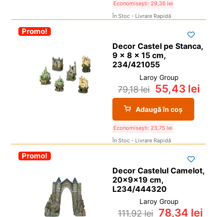
Economisești:
29,36
lei
În Stoc - Livrare Rapidă
-30%
Promo!
Decor Castel pe Stanca,
9 x 8 x 15 cm,
234/421055
Laroy Group
55,43
lei
79,18
lei
Adaugă în coș
Economisești:
23,75
lei
În Stoc - Livrare Rapidă
-30%
Promo!
Decor Castelul Camelot,
20x9x19 cm,
L234/444320
Laroy Group
78,34
lei
111,92
lei