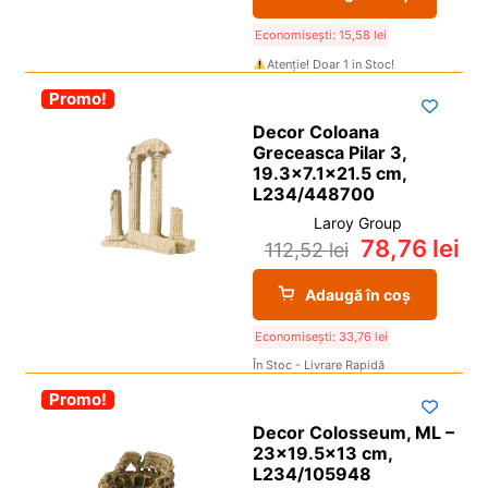
Economisești:
15,58
lei
Atenție! Doar 1 in Stoc!
-30%
Promo!
Decor Coloana
Greceasca Pilar 3,
19.3×7.1×21.5 cm,
L234/448700
Laroy Group
78,76
lei
112,52
lei
Adaugă în coș
Economisești:
33,76
lei
În Stoc - Livrare Rapidă
-30%
Promo!
Decor Colosseum, ML –
23×19.5×13 cm,
L234/105948