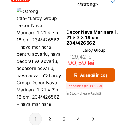
Decor Nava Marinara 1,
21 x 7 x 18 cm,
234/426562
Laroy Group
129,42
lei
90,59
lei
Adaugă în coș
Economisești:
38,83
lei
În Stoc - Livrare Rapidă
1
2
3
4