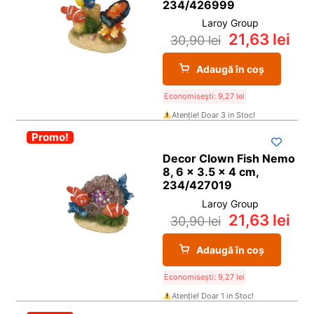
234/426999
Laroy Group
21,63
lei
30,90
lei
Adaugă în coș
Economisești:
9,27
lei
Atenție! Doar 3 in Stoc!
-30%
Promo!
Decor Clown Fish Nemo
8, 6 x 3.5 x 4 cm,
234/427019
Laroy Group
21,63
lei
30,90
lei
Adaugă în coș
Economisești:
9,27
lei
Atenție! Doar 1 in Stoc!