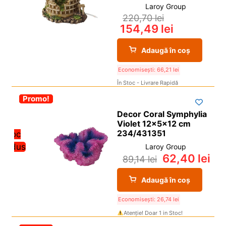
Laroy Group
220,70
lei
154,49
lei
Adaugă în coș
Economisești:
66,21
lei
În Stoc - Livrare Rapidă
-30%
Promo!
Decor Coral Symphylia
Violet 12x5x12 cm
234/431351
Stoc
redus
Laroy Group
62,40
lei
89,14
lei
Adaugă în coș
Economisești:
26,74
lei
Atenție! Doar 1 in Stoc!