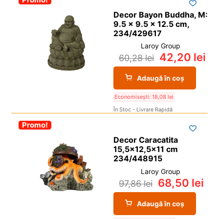
Decor Bayon Buddha, M:
9.5 x 9.5 x 12.5 cm,
234/429617
Laroy Group
42,20
lei
60,28
lei
Adaugă în coș
Economisești:
18,08
lei
În Stoc - Livrare Rapidă
-30%
Promo!
Decor Caracatita
15,5×12,5×11 cm
234/448915
Laroy Group
68,50
lei
97,86
lei
Adaugă în coș