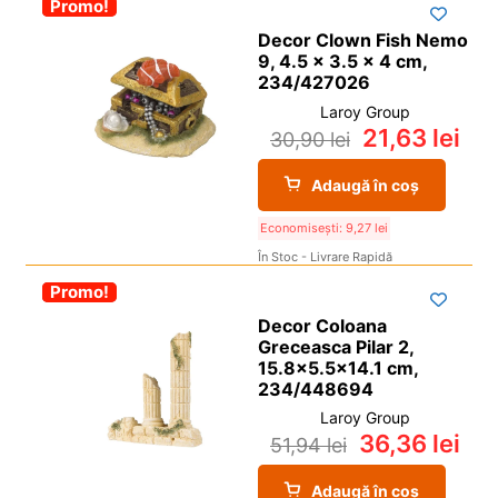
-30%
Promo!
Decor Clown Fish Nemo
9, 4.5 x 3.5 x 4 cm,
234/427026
Laroy Group
21,63
lei
30,90
lei
Adaugă în coș
Economisești:
9,27
lei
În Stoc - Livrare Rapidă
-30%
Promo!
Decor Coloana
Greceasca Pilar 2,
15.8×5.5×14.1 cm,
234/448694
Laroy Group
36,36
lei
51,94
lei
Adaugă în coș