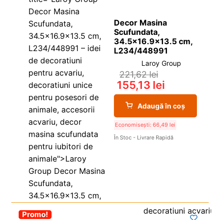
Decor Masina
Scufundata,
34.5×16.9×13.5 cm,
L234/448991
Laroy Group
221,62
lei
155,13
lei
Adaugă în coș
Economisești:
66,49
lei
În Stoc - Livrare Rapidă
-30%
Promo!