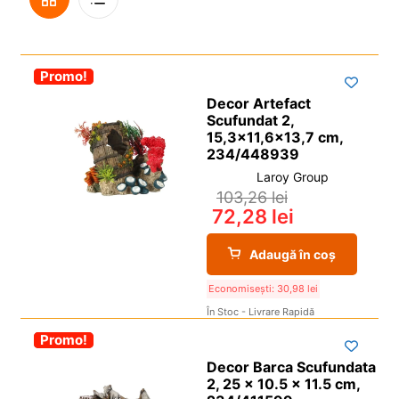
i
l
p
c
d
u
Grilă
De
i
o
e
l
l
p
c
d
-30%
Promo!
Vedere
i
o
e
Decor Artefact
l
p
c
Scufundat 2,
i
o
15,3×11,6×13,7 cm,
234/448939
l
p
Laroy Group
i
103,26
lei
l
72,28
lei
Adaugă în coș
Economisești:
30,98
lei
În Stoc - Livrare Rapidă
-30%
Promo!
Decor Barca Scufundata
2, 25 x 10.5 x 11.5 cm,