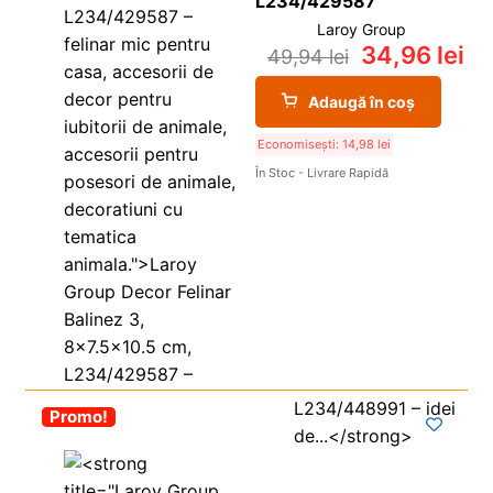
L234/429587
Laroy Group
34,96
lei
49,94
lei
Adaugă în coș
Economisești:
14,98
lei
În Stoc - Livrare Rapidă
-30%
Promo!