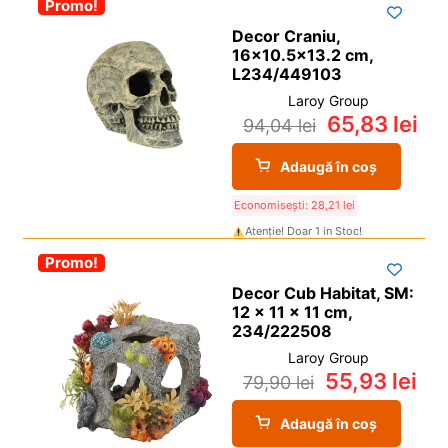
-30%
Promo!
Decor Craniu,
16×10.5×13.2 cm,
L234/449103
Laroy Group
65,83
lei
94,04
lei
Adaugă în coș
Economisești:
28,21
lei
Atenție! Doar 1 in Stoc!
-30%
Promo!
Decor Cub Habitat, SM:
12 x 11 x 11 cm,
234/222508
Laroy Group
55,93
lei
79,90
lei
Adaugă în coș