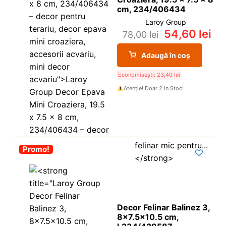
cm, 234/406434
Laroy Group
54,60
lei
78,00
lei
Adaugă în coș
Economisești:
23,40
lei
Atenție! Doar 2 in Stoc!
-30%
Promo!
Decor Felinar Balinez 3,
8×7.5×10.5 cm,