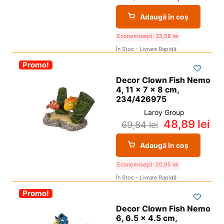
Adaugă în coș
Economisești:
33,58
lei
În Stoc - Livrare Rapidă
-30%
Promo!
Decor Clown Fish Nemo
4, 11 x 7 x 8 cm,
234/426975
Laroy Group
48,89
lei
69,84
lei
Adaugă în coș
Economisești:
20,95
lei
În Stoc - Livrare Rapidă
-30%
Promo!
Decor Clown Fish Nemo
6, 6.5 x 4.5 cm,