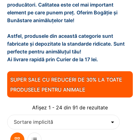
d
i
x
producători. Calitatea este cel mai important
e
n
t
element pe care punem preț. Oferim Bogăție și
PESTI
E
m
d
i
Bunăstare animăluțelor tale!
x
e
e
n
t
PISICI
E
n
m
d
Astfel, produsele din această categorie sunt
i
x
i
e
e
fabricate și depozitate la standarde ridicate. Sunt
n
t
REPTILE
E
u
n
m
perfecte pentru animăluțul tău!
d
i
x
l
i
e
Ai livrare rapidă prin Curier de la 17 lei.
e
n
t
ROZATOARE
E
d
u
n
m
d
i
x
e
l
i
e
0
e
n
t
SUPER SALE CU REDUCERI DE 30% LA TOATE
c
d
u
n
m
d
i
o
PRODUSELE PENTRU ANIMALE
e
l
i
e
e
n
p
c
d
u
n
m
d
i
o
e
l
Afișez 1 - 24 din 91 de rezultate
i
e
e
l
p
c
d
u
n
m
i
o
e
l
i
e
l
p
c
d
u
n
i
o
e
Vizualizare
Lista
l