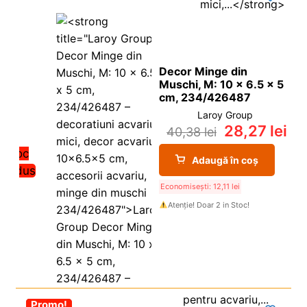
Decor Minge din
Muschi, M: 10 x 6.5 x 5
cm, 234/426487
Laroy Group
28,27
lei
40,38
lei
Stoc
Adaugă în coș
redus
Economisești:
12,11
lei
Atenție! Doar 2 in Stoc!
-30%
Promo!