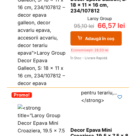
18 x 11 x 16 cm,
234/107812
Laroy Group
66,57
lei
95,10
lei
Adaugă în coș
Economisești:
28,53
lei
În Stoc - Livrare Rapidă
-30%
Promo!
Decor Epava Mini
Croaziera, 19.5 x 7.5 x 8