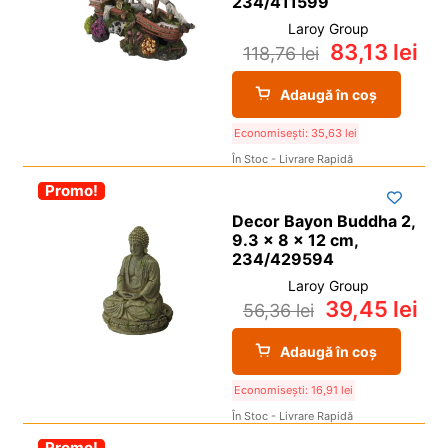
234/411599
Laroy Group
83,13
lei
118,76
lei
Adaugă în coș
Economisești:
35,63
lei
În Stoc - Livrare Rapidă
-30%
Promo!
Decor Bayon Buddha 2,
9.3 x 8 x 12 cm,
234/429594
Laroy Group
39,45
lei
56,36
lei
Adaugă în coș
Economisești:
16,91
lei
În Stoc - Livrare Rapidă
-30%
Promo!