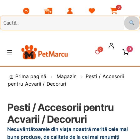
0
Scroll
Comenzile
Contul
Listă
Coșul
Top
Mele
Meu
Favorite
Meu
0
0
Treci
Sări
M
e
la
la
n
DIVERSE
navigare
conținut
i
Prima pagină
Magazin
Pesti / Accesorii
u
pentru Acvarii / Decoruri
Animale de Gradina
CAINI
E
Pesti / Accesorii pentru
x
Acvarii / Decoruri
t
PASARI
E
i
x
Necuvântătoarele din viața noastră merită cele mai
n
t
PESCUIT
E
bune produse, de calitate de la cei mai renumiți