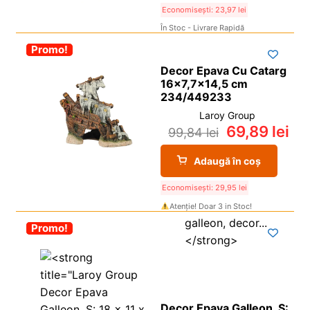
Economisești:
23,97
lei
În Stoc - Livrare Rapidă
-30%
Promo!
Decor Epava Cu Catarg
16×7,7×14,5 cm
234/449233
Laroy Group
69,89
lei
99,84
lei
Adaugă în coș
Economisești:
29,95
lei
Atenție! Doar 3 in Stoc!
-30%
Promo!
Decor Epava Galleon, S: