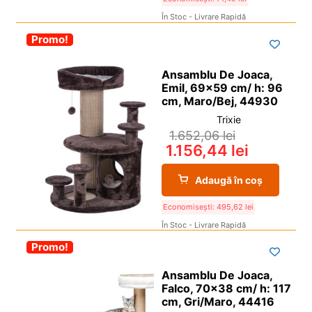
În Stoc - Livrare Rapidă
-30%
Promo!
Ansamblu De Joaca,
Emil, 69×59 cm/ h: 96
cm, Maro/Bej, 44930
Trixie
1.652,06
lei
1.156,44
lei
Adaugă în coș
Economisești:
495,62
lei
În Stoc - Livrare Rapidă
-30%
Promo!
Ansamblu De Joaca,
Falco, 70×38 cm/ h: 117
cm, Gri/Maro, 44416