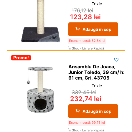
Trixie
176,12
lei
123,28
lei
Adaugă în coș
Economisești:
52,84
lei
În Stoc - Livrare Rapidă
-30%
Promo!
Ansamblu De Joaca,
Junior Toledo, 39 cm/ h:
61 cm, Gri, 43705
Trixie
332,49
lei
232,74
lei
Adaugă în coș
Economisești:
99,75
lei
În Stoc - Livrare Rapidă