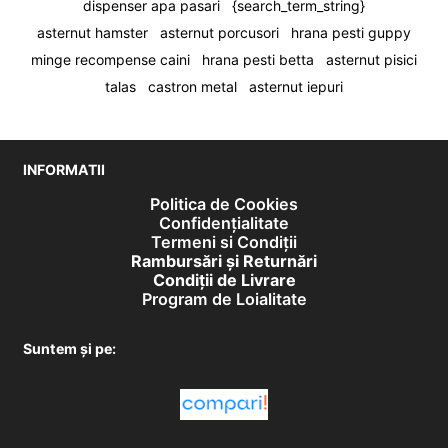
dispenser apa pasari
{search_term_string}
asternut hamster
asternut porcusori
hrana pesti guppy
minge recompense caini
hrana pesti betta
asternut pisici
talas
castron metal
asternut iepuri
INFORMATII
Politica de Cookies
Confidențialitate
Termeni si Condiții
Rambursări și Returnări
Condiţii de Livrare
Program de Loialitate
Suntem și pe: