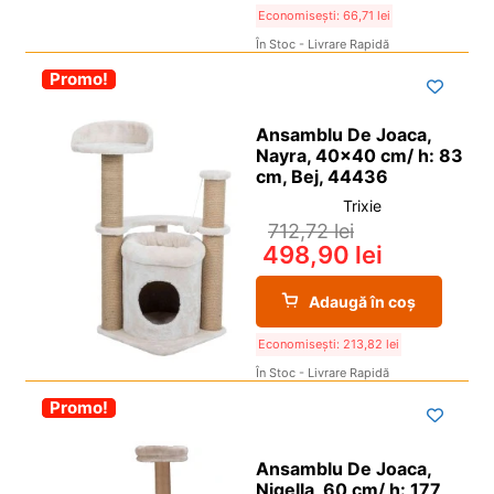
Economisești:
66,71
lei
În Stoc - Livrare Rapidă
-30%
Promo!
Ansamblu De Joaca,
Nayra, 40×40 cm/ h: 83
cm, Bej, 44436
Trixie
712,72
lei
498,90
lei
Adaugă în coș
Economisești:
213,82
lei
În Stoc - Livrare Rapidă
-30%
Promo!
Ansamblu De Joaca,
Nigella, 60 cm/ h: 177