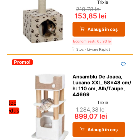
Trixie
219,78
lei
153,85
lei
Adaugă în coș
Economisești:
65,93
lei
În Stoc - Livrare Rapidă
-30%
Promo!
Ansamblu De Joaca,
Lucano XXL, 58×48 cm/
h: 110 cm, Alb/Taupe,
44669
Stoc
Trixie
1.284,38
lei
redus
899,07
lei
Adaugă în coș