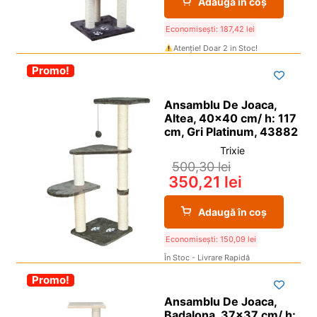
Adaugă în coș
Economisești:
187,42
lei
Atenție! Doar 2 in Stoc!
-30%
Promo!
Ansamblu De Joaca,
Altea, 40×40 cm/ h: 117
cm, Gri Platinum, 43882
Trixie
500,30
lei
350,21
lei
Adaugă în coș
Economisești:
150,09
lei
În Stoc - Livrare Rapidă
-30%
Promo!
Ansamblu De Joaca,
Badalona, 37×37 cm/ h: