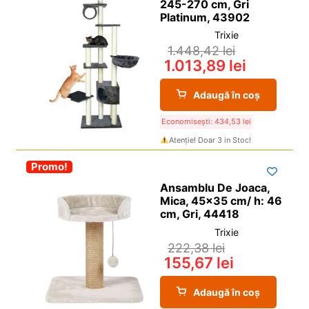
245-270 cm, Gri
Platinum, 43902
Trixie
1.448,42
lei
1.013,89
lei
Adaugă în coș
Economisești:
434,53
lei
Atenție! Doar 3 in Stoc!
-30%
Promo!
Ansamblu De Joaca,
Mica, 45×35 cm/ h: 46
cm, Gri, 44418
Trixie
222,38
lei
155,67
lei
Adaugă în coș