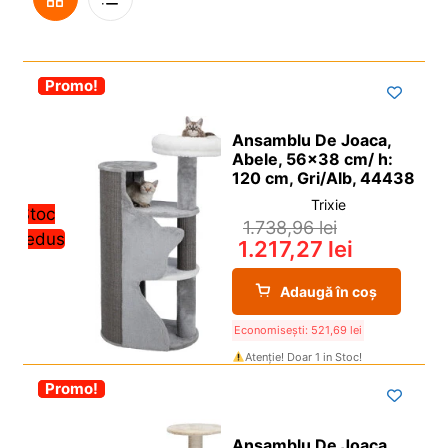
i
l
p
c
d
u
Grilă
De
i
o
e
l
l
p
c
d
-30%
Promo!
Vedere
i
o
e
l
p
c
Ansamblu De Joaca,
i
o
Abele, 56×38 cm/ h:
l
p
120 cm, Gri/Alb, 44438
i
Trixie
Stoc
1.738,96
lei
l
redus
1.217,27
lei
Adaugă în coș
Economisești:
521,69
lei
Atenție! Doar 1 in Stoc!
-30%
Promo!
Ansamblu De Joaca,