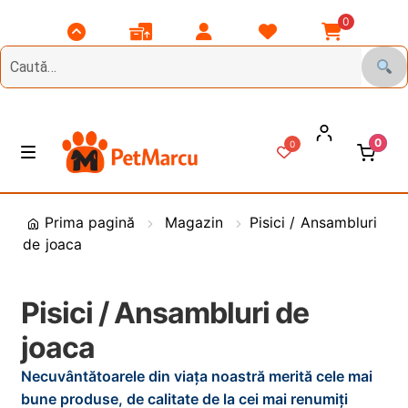
0
Scroll
Comenzile
Contul
Listă
Coșul
Top
Mele
Meu
Favorite
Meu
0
0
Treci
Sări
M
e
la
la
n
DIVERSE
navigare
conținut
i
Prima pagină
Magazin
Pisici / Ansambluri
u
de joaca
Animale de Gradina
CAINI
E
Pisici / Ansambluri de
x
joaca
t
PASARI
E
i
x
Necuvântătoarele din viața noastră merită cele mai
n
t
PESCUIT
E
bune produse, de calitate de la cei mai renumiți