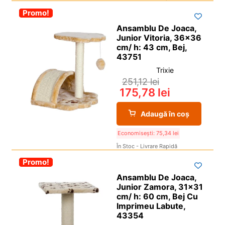
-30%
Promo!
Ansamblu De Joaca,
Junior Vitoria, 36×36
cm/ h: 43 cm, Bej,
43751
Trixie
251,12
lei
175,78
lei
Adaugă în coș
Economisești:
75,34
lei
În Stoc - Livrare Rapidă
-30%
Promo!
Ansamblu De Joaca,
Junior Zamora, 31×31
cm/ h: 60 cm, Bej Cu
Imprimeu Labute,
43354