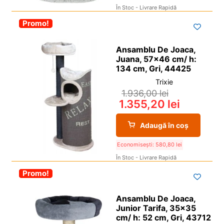
În Stoc - Livrare Rapidă
-30%
Promo!
Ansamblu De Joaca,
Juana, 57×46 cm/ h:
134 cm, Gri, 44425
Trixie
1.936,00
lei
1.355,20
lei
Adaugă în coș
Economisești:
580,80
lei
În Stoc - Livrare Rapidă
-30%
Promo!
Ansamblu De Joaca,
Junior Tarifa, 35×35
cm/ h: 52 cm, Gri, 43712