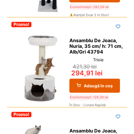
Economisești:
282,56
lei
Atenție! Doar 2 in Stoc!
-30%
Promo!
Ansamblu De Joaca,
Nuria, 35 cm/ h: 71 cm,
Alb/Gri 43794
Trixie
421,30
lei
294,91
lei
Adaugă în coș
Economisești:
126,39
lei
În Stoc - Livrare Rapidă
-30%
Promo!
Ansamblu De Joaca,