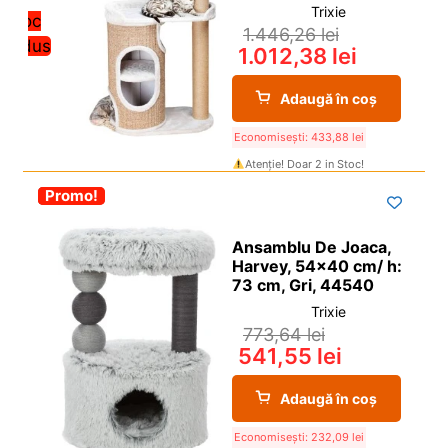
Trixie
Stoc
1.446,26
lei
redus
1.012,38
lei
Adaugă în coș
Economisești:
433,88
lei
Atenție! Doar 2 in Stoc!
-30%
Promo!
Ansamblu De Joaca,
Harvey, 54×40 cm/ h:
73 cm, Gri, 44540
Trixie
773,64
lei
541,55
lei
Adaugă în coș
Economisești:
232,09
lei