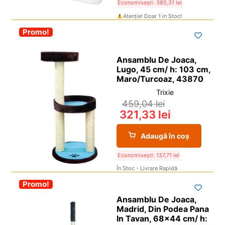
Economisești:
385,31
lei
Atenție! Doar 1 in Stoc!
-30%
Promo!
Ansamblu De Joaca,
Lugo, 45 cm/ h: 103 cm,
Maro/Turcoaz, 43870
Trixie
459,04
lei
321,33
lei
Adaugă în coș
Economisești:
137,71
lei
În Stoc - Livrare Rapidă
-30%
Promo!
Ansamblu De Joaca,
Madrid, Din Podea Pana
In Tavan, 68×44 cm/ h: