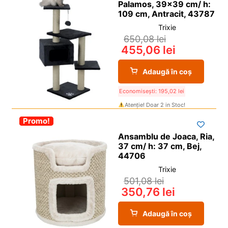
Palamos, 39×39 cm/ h:
109 cm, Antracit, 43787
Trixie
650,08
lei
455,06
lei
Adaugă în coș
Economisești:
195,02
lei
Atenție! Doar 2 in Stoc!
-30%
Promo!
Ansamblu de Joaca, Ria,
37 cm/ h: 37 cm, Bej,
44706
Trixie
501,08
lei
350,76
lei
Adaugă în coș