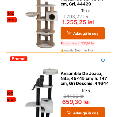
cm, Gri, 44429
Trixie
Stoc
1.793,22
lei
redus
1.255,25
lei
Adaugă în coș
Economisești:
537,97
lei
Atenție! Doar 1 in Stoc!
-30%
Promo!
Ansamblu De Joaca,
Nita, 45×45 cm/ h: 147
cm, Gri Deschis, 44644
Trixie
Stoc
941,86
lei
redus
659,30
lei
Adaugă în coș