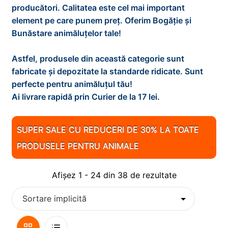
d
i
x
producători. Calitatea este cel mai important
e
n
t
element pe care punem preț. Oferim Bogăție și
PESTI
E
m
d
i
Bunăstare animăluțelor tale!
x
e
e
n
t
PISICI
E
n
m
d
Astfel, produsele din această categorie sunt
i
x
i
e
e
fabricate și depozitate la standarde ridicate. Sunt
n
t
REPTILE
E
u
n
m
perfecte pentru animăluțul tău!
d
i
x
l
i
e
Ai livrare rapidă prin Curier de la 17 lei.
e
n
t
ROZATOARE
E
d
u
n
m
d
i
x
e
l
i
e
0
e
n
t
SUPER SALE CU REDUCERI DE 30% LA TOATE
c
d
u
n
m
d
i
o
PRODUSELE PENTRU ANIMALE
e
l
i
e
e
n
p
c
d
u
n
m
d
i
o
e
l
Afișez 1 - 24 din 38 de rezultate
i
e
e
l
p
c
d
u
n
m
i
o
e
l
i
e
l
p
c
d
u
n
i
o
e
Vizualizare
Lista
l