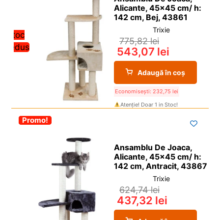
Alicante, 45×45 cm/ h:
142 cm, Bej, 43861
Trixie
Stoc
775,82
lei
redus
543,07
lei
Adaugă în coș
Economisești:
232,75
lei
Atenție! Doar 1 in Stoc!
-30%
Promo!
Ansamblu De Joaca,
Alicante, 45×45 cm/ h:
142 cm, Antracit, 43867
Trixie
624,74
lei
437,32
lei