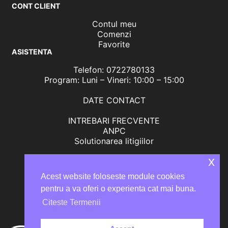
CONT CLIENT
Contul meu
Comenzi
Favorite
ASISTENTA
Telefon: 0722780133
Program: Luni – Vineri: 10:00 – 15:00
DATE CONTACT
INTREBARI FRECVENTE
ANPC
Solutionarea litigiilor
x
Acest website foloseste module cookies
pentru a va oferi o experienta cat mai buna.
Citeste Termenii