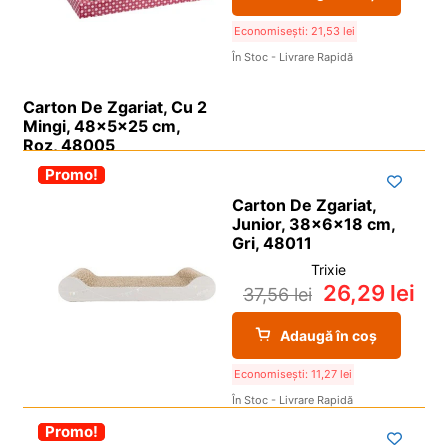
Economisești:
21,53
lei
În Stoc - Livrare Rapidă
Carton De Zgariat, Cu 2
Mingi, 48x5x25 cm,
Roz, 48005
-30%
Promo!
Carton De Zgariat,
Junior, 38x6x18 cm,
Gri, 48011
Trixie
26,29
lei
37,56
lei
Adaugă în coș
Economisești:
11,27
lei
În Stoc - Livrare Rapidă
-30%
Promo!