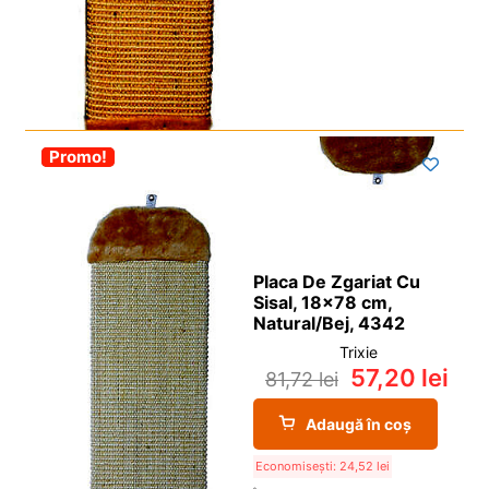
-30%
Promo!
Placa De Zgariat Cu
Sisal, 18×78 cm,
Natural/Bej, 4342
Trixie
57,20
lei
81,72
lei
Adaugă în coș
Economisești:
24,52
lei