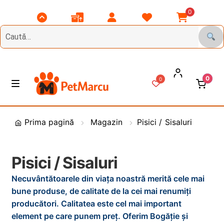
0
Scroll
Comenzile
Contul
Listă
Coșul
Top
Mele
Meu
Favorite
Meu
0
0
Treci
Sări
M
e
la
la
n
DIVERSE
navigare
conținut
i
Prima pagină
Magazin
Pisici / Sisaluri
u
Animale de Gradina
Pisici / Sisaluri
CAINI
E
x
Necuvântătoarele din viața noastră merită cele mai
t
bune produse, de calitate de la cei mai renumiți
PASARI
E
i
producători. Calitatea este cel mai important
x
n
element pe care punem preț. Oferim Bogăție și
t
PESCUIT
E