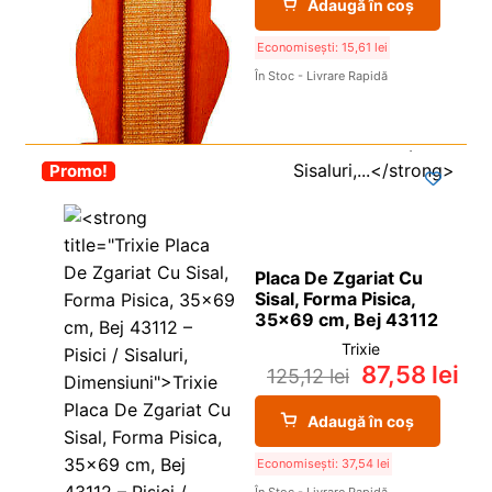
Adaugă în coș
Economisești:
15,61
lei
În Stoc - Livrare Rapidă
-30%
Promo!
Placa De Zgariat Cu
Sisal, Forma Pisica,
35×69 cm, Bej 43112
Trixie
87,58
lei
125,12
lei
Adaugă în coș
Economisești:
37,54
lei
În Stoc - Livrare Rapidă