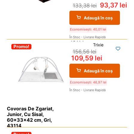
93,37
lei
133,38
lei
Adaugă în coș
Economisești:
40,01
lei
În Stoc - Livrare Rapidă
Trixie
-30%
Promo!
156,56
lei
109,59
lei
Adaugă în coș
Economisești:
46,97
lei
În Stoc - Livrare Rapidă
Covoras De Zgariat,
Junior, Cu Sisal,
60x33x42 cm, Gri,
43114