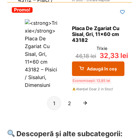
-30%
Promo!
Placa De Zgariat Cu
Sisal, Gri, 11×60 cm
43182
Trixie
32,33
lei
46,18
lei
Adaugă în coș
Economisești:
13,85
lei
Atenție! Doar 2 in Stoc!
1
2
Descoperă și alte subcategorii: