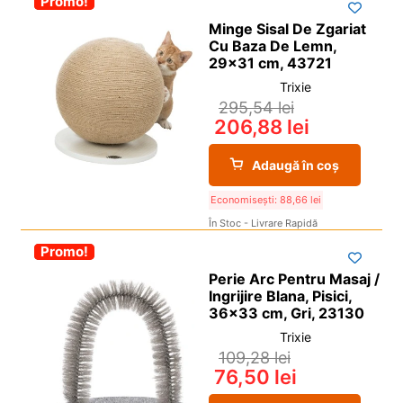
-30%
Promo!
Minge Sisal De Zgariat
Cu Baza De Lemn,
29×31 cm, 43721
Trixie
295,54
lei
206,88
lei
Adaugă în coș
Economisești:
88,66
lei
În Stoc - Livrare Rapidă
-30%
Promo!
Perie Arc Pentru Masaj /
Ingrijire Blana, Pisici,
36×33 cm, Gri, 23130
Trixie
109,28
lei
76,50
lei