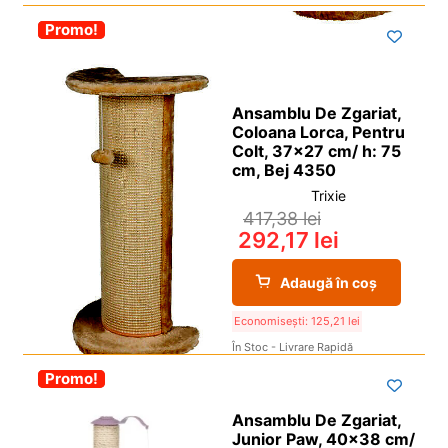
i
l
p
c
d
u
-30%
Promo!
Vedere
i
o
e
l
l
p
c
d
i
o
e
Ansamblu De Zgariat,
l
p
c
Coloana Lorca, Pentru
i
Colt, 37×27 cm/ h: 75
o
cm, Bej 4350
l
p
Trixie
i
417,38
lei
l
292,17
lei
Adaugă în coș
Economisești:
125,21
lei
În Stoc - Livrare Rapidă
-30%
Promo!
Ansamblu De Zgariat,
Junior Paw, 40×38 cm/