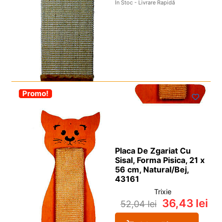
În Stoc - Livrare Rapidă
-30%
Promo!
Placa De Zgariat Cu
Sisal, Forma Pisica, 21 x
56 cm, Natural/Bej,
43161
Trixie
36,43
lei
52,04
lei