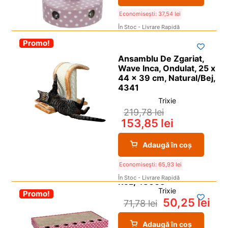
Economisești:
37,54
lei
În Stoc - Livrare Rapidă
-30%
Promo!
Ansamblu De Zgariat,
Wave Inca, Ondulat, 25 x
44 x 39 cm, Natural/Bej,
4341
Trixie
219,78
lei
153,85
lei
Adaugă în coș
Economisești:
65,93
lei
În Stoc - Livrare Rapidă
Trixie
-30%
Promo!
50,25
lei
71,78
lei
Adaugă în coș