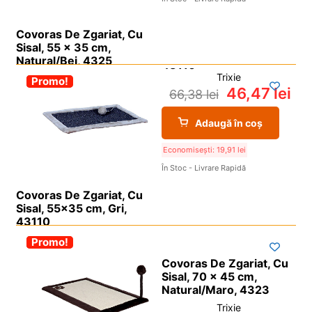
Covoras De Zgariat, Cu
Sisal, 55 x 35 cm,
Natural/Bej, 4325
Trixie
-30%
Promo!
46,47
lei
66,38
lei
Adaugă în coș
Economisești:
19,91
lei
În Stoc - Livrare Rapidă
Covoras De Zgariat, Cu
Sisal, 55×35 cm, Gri,
43110
-30%
Promo!
Covoras De Zgariat, Cu
Sisal, 70 x 45 cm,
Natural/Maro, 4323
Trixie