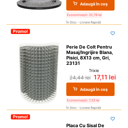
Adaugă în coș
Economisești:
32,78
lei
În Stoc - Livrare Rapidă
-30%
Promo!
Perie De Colt Pentru
Masaj/Ingrijire Blana,
Pisici, 8X13 cm, Gri,
23131
Trixie
17,11
lei
24,44
lei
Adaugă în coș
Economisești:
7,33
lei
În Stoc - Livrare Rapidă
-30%
Promo!
Placa Cu Sisal De