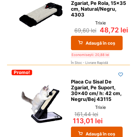
Zgariat, Pe Rola, 15×35
cm, Natural/Negru,
4303
Trixie
48,72
lei
69,60
lei
Adaugă în coș
Economisești:
20,88
lei
În Stoc - Livrare Rapidă
-30%
Promo!
Placa Cu Sisal De
Zgariat, Pe Suport,
30×40 cm/ h: 42 cm,
Negru/Bej 43115
Trixie
161,44
lei
113,01
lei
Adaugă în coș