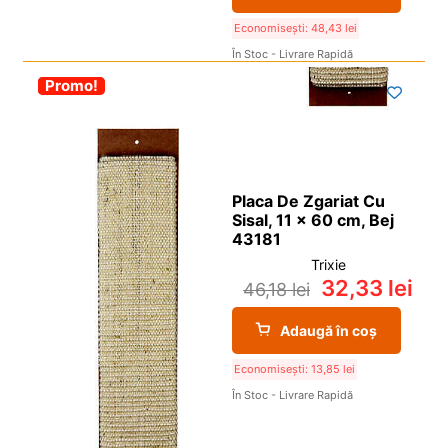
Economisești:
48,43
lei
În Stoc - Livrare Rapidă
-30%
Promo!
Placa De Zgariat Cu
Sisal, 11 x 60 cm, Bej
43181
Trixie
32,33
lei
46,18
lei
Adaugă în coș
Economisești:
13,85
lei
În Stoc - Livrare Rapidă