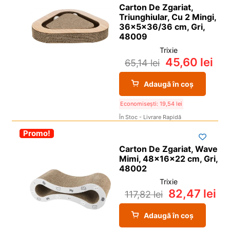
Carton De Zgariat,
Triunghiular, Cu 2 Mingi,
36x5x36/36 cm, Gri,
48009
Trixie
45,60
lei
65,14
lei
Adaugă în coș
Economisești:
19,54
lei
În Stoc - Livrare Rapidă
-30%
Promo!
Carton De Zgariat, Wave
Mimi, 48x16x22 cm, Gri,
48002
Trixie
82,47
lei
117,82
lei
Adaugă în coș