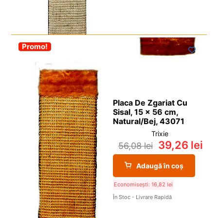
-30%
Promo!
Placa De Zgariat Cu
Sisal, 15 x 56 cm,
Natural/Bej, 43071
Trixie
39,26
lei
56,08
lei
Adaugă în coș
Economisești:
16,82
lei
În Stoc - Livrare Rapidă