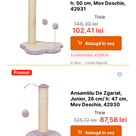
h: 50 cm, Mov Deschis,
42931
Trixie
146,30
lei
102,41
lei
Adaugă în coș
Economisești:
43,89
lei
În Stoc - Livrare Rapidă
-30%
Promo!
Ansamblu De Zgariat,
Junior, 26 cm/ h: 47 cm,
Mov Deschis, 42930
Trixie
87,58
lei
125,12
lei
Adaugă în coș