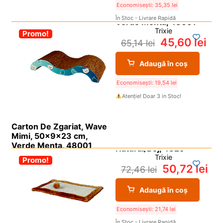
Economisești:
35,35
lei
În Stoc - Livrare Rapidă
Trixie
-30%
Promo!
45,60
lei
65,14
lei
Adaugă în coș
Economisești:
19,54
lei
Atenție! Doar 3 in Stoc!
Carton De Zgariat, Wave
Mimi, 50x9x23 cm,
Verde Menta, 48001
Trixie
-30%
Promo!
50,72
lei
72,46
lei
Adaugă în coș
Economisești:
21,74
lei
În Stoc - Livrare Rapidă