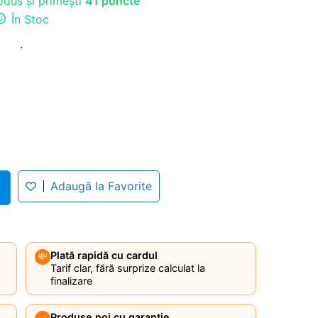
dus și primești
41 puncte
În Stoc
.
Adaugă la Favorite
Plată rapidă cu cardul
💸
Tarif clar, fără surprize calculat la
finalizare
Produse noi cu garanție