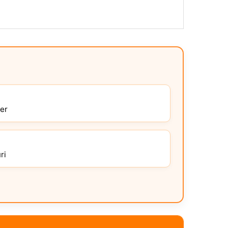
ier
ri