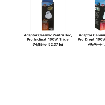
Adaptor Ceramic Pentru Bec,
Adaptor Cerami
Pro, Inclinat, 160W, Trixie
Pro, Drept, 160W
76108
78,78
lei
74,82
lei
52,37
lei