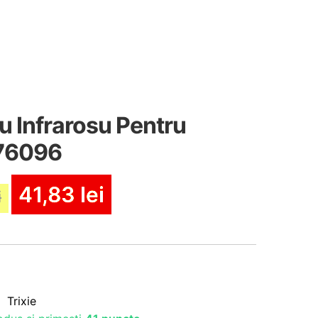
 Infrarosu Pentru
 76096
41,83
lei
i
Trixie