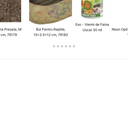
Exo - Viermi de Faina
ta Presata, M:
Bol Pentru Reptile,
Neon Opti
Uscat 30 ml
cm, 76179
15×3.5×12 cm, 76183