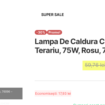
SUPER SALE
-30%
Promo!
Lampa De Caldura Cu
Terariu, 75W, Rosu,
59,76
le
Economisești:
17,93
lei
u, 76096 –
DESHOW