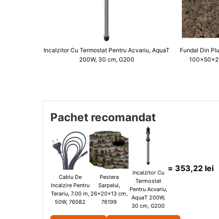
Incalzitor Cu Termostat Pentru Acvariu, AquaT
Fundal Din Plu
200W, 30 cm, G200
100x50x2 
Pachet recomandat
=
353,22
lei
Incalzitor Cu
Cablu De
Pestera
Termostat
Incalzire Pentru
Sarpelui,
Pentru Acvariu,
Terariu, 7.00 m,
26x20x13 cm,
AquaT 200W,
50W, 76082
76199
30 cm, G200