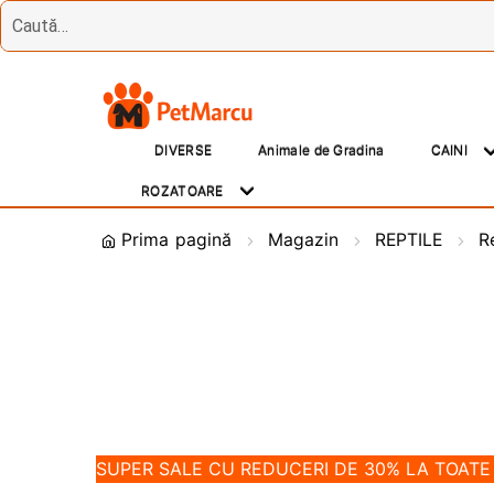
Treci
Sări
la
la
DIVERSE
Animale de Gradina
CAINI
navigare
conținut
ROZATOARE
Prima pagină
Magazin
REPTILE
R
SUPER SALE CU REDUCERI DE 30% LA TOAT