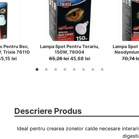
c Pentru Bec,
Lampa Spot Pentru Terariu,
Lampa Spot 
, Trixie 76110
150W, 76004
Neodymium
55,15
lei
65,26
lei
45,68
lei
70,74
l
Descriere Produs
Ideal pentru crearea zonelor calde necesare interariu 
digesti