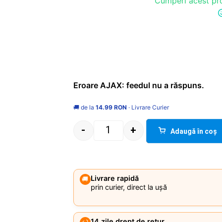
Cumperi acest pro
Eroare AJAX: feedul nu a răspuns.
🚚 de la
14.99 RON
· Livrare Curier
-
+
Adaugă în coș
Quantity
Livrare rapidă
🚚
prin curier, direct la ușă
14 zile drept de retur