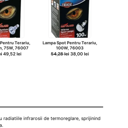
Pentru Terariu,
Lampa Spot Pentru Terariu,
Lampa Sp
, 75W, 76007
100W, 76003
Neodymi
ei
49,52
lei
54,28
lei
38,00
lei
87,
radiatiile infrarosii de termoreglare, sprijinind
a.