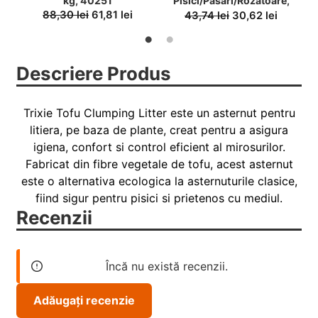
kg, 40251
Pisici/Pasari/Rozatoare,
S
100% Peleti Lemn De Pin,5
88,30
lei
61,81
lei
43,74
lei
30,62
lei
l/2.5 kg
Descriere Produs
Trixie Tofu Clumping Litter este un asternut pentru
litiera, pe baza de plante, creat pentru a asigura
igiena, confort si control eficient al mirosurilor.
Fabricat din fibre vegetale de tofu, acest asternut
este o alternativa ecologica la asternuturile clasice,
fiind sigur pentru pisici si prietenos cu mediul.
Recenzii
Încă nu există recenzii.
Adăugați recenzie