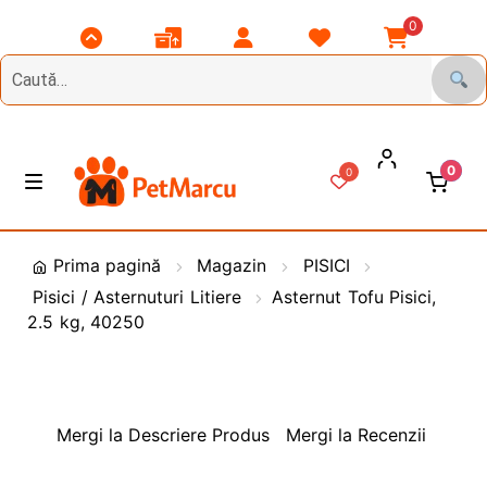
0
Scroll
Comenzile
Contul
Listă
Coșul
Top
Mele
Meu
Favorite
Meu
0
0
Treci
Sări
M
e
la
la
n
DIVERSE
navigare
conținut
i
Prima pagină
Magazin
PISICI
u
Pisici / Asternuturi Litiere
Asternut Tofu Pisici,
Animale de Gradina
2.5 kg, 40250
CAINI
E
x
t
PASARI
E
Mergi la Descriere Produs
Mergi la Recenzii
i
x
n
t
PESCUIT
E