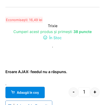
Economisești:
16,49
lei
Trixie
Cumperi acest produs și primești
38 puncte
În Stoc
.
Eroare AJAX: feedul nu a răspuns.
.
-
+
Adaugă în coș
Quantity