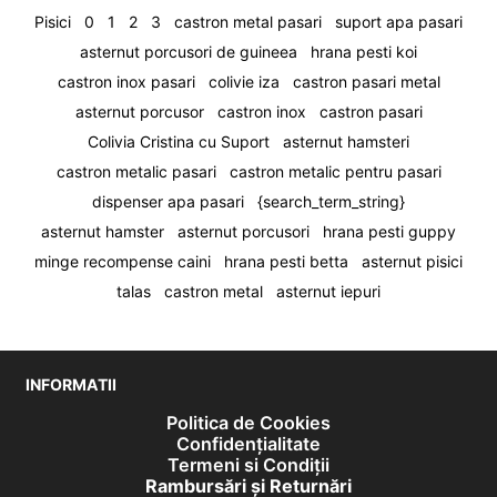
Pisici
0
1
2
3
castron metal pasari
suport apa pasari
asternut porcusori de guineea
hrana pesti koi
castron inox pasari
colivie iza
castron pasari metal
asternut porcusor
castron inox
castron pasari
Colivia Cristina cu Suport
asternut hamsteri
castron metalic pasari
castron metalic pentru pasari
dispenser apa pasari
{search_term_string}
asternut hamster
asternut porcusori
hrana pesti guppy
minge recompense caini
hrana pesti betta
asternut pisici
talas
castron metal
asternut iepuri
INFORMATII
Politica de Cookies
Confidențialitate
Termeni si Condiții
Rambursări și Returnări