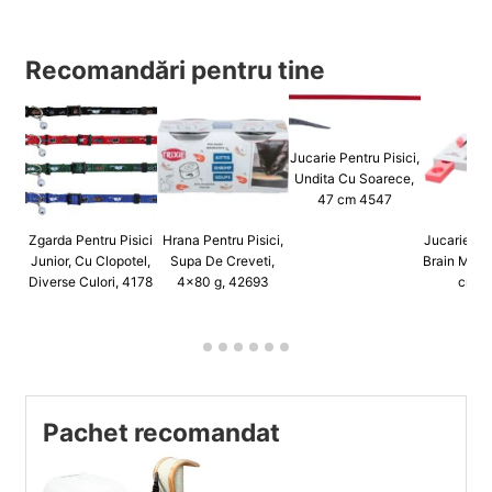
Recomandări pentru tine
Jucarie Pentru Pisici,
Undita Cu Soarece,
47 cm 4547
Zgarda Pentru Pisici
Hrana Pentru Pisici,
Jucarie Cat
Junior, Cu Clopotel,
Supa De Creveti,
Brain Move
Diverse Culori, 4178
4x80 g, 42693
cm, 
Pachet recomandat