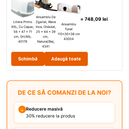
Ansamblu De
=
748,09
lei
Litiera Primo
Zgariat, Wave
Ansamblu
XXL, Cu Capac,
Inca, Ondulat,
Tunel
56 x 47 x 71
25 x 44 x 39
110x30x38 cm
cm, Gri/Alb,
cm,
43004
40176
Natural/Bej,
4341
Schimbă
Adaugă toate
DE CE SĂ COMANZI DE LA NOI?
Reducere masivă
30% reducere la produs