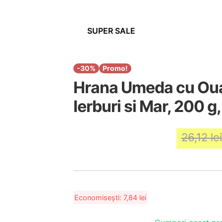
SUPER SALE
-30%
Promo!
Hrana Umeda cu Oua 
Ierburi si Mar, 200 g
26,12
lei
Economisești:
7,84
lei