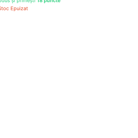
odus și primești
18 puncte
Stoc Epuizat