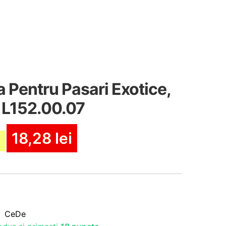
Pentru Pasari Exotice,
, L152.00.07
18,28
lei
CeDe