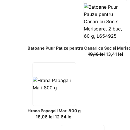
Batoane Puur Pauze pentru Canari cu Soc si Meris
19,16
lei
13,41
lei
Hrana Papagali Mari 800 g
18,06
lei
12,64
lei