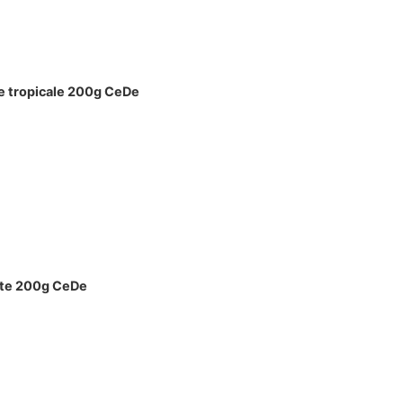
te tropicale 200g CeDe
ucte 200g CeDe