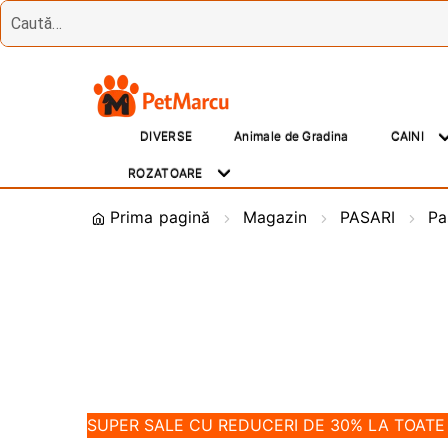
Treci
Sări
la
la
DIVERSE
Animale de Gradina
CAINI
navigare
conținut
ROZATOARE
Prima pagină
Magazin
PASARI
Pa
SUPER SALE CU REDUCERI DE 30% LA TOAT