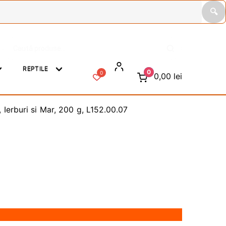
🔍
Caută
C
după:
a
u
REPTILE
0
0
t
0,00
lei
ă
Ierburi si Mar, 200 g, L152.00.07