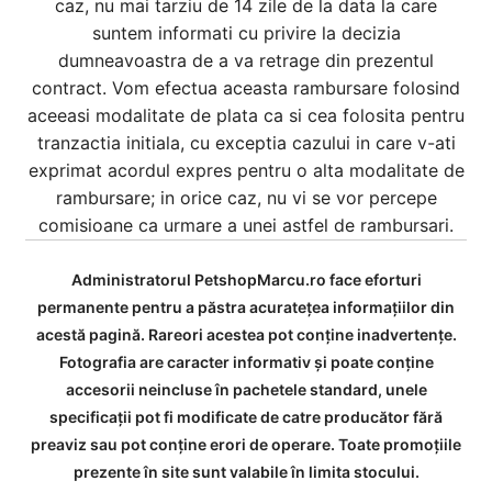
caz, nu mai tarziu de 14 zile de la data la care
suntem informati cu privire la decizia
dumneavoastra de a va retrage din prezentul
contract. Vom efectua aceasta rambursare folosind
aceeasi modalitate de plata ca si cea folosita pentru
tranzactia initiala, cu exceptia cazului in care v-ati
exprimat acordul expres pentru o alta modalitate de
rambursare; in orice caz, nu vi se vor percepe
comisioane ca urmare a unei astfel de rambursari.
Administratorul PetshopMarcu.ro face eforturi
permanente pentru a păstra acurateţea informaţiilor din
acestă pagină. Rareori acestea pot conţine inadvertenţe.
Fotografia are caracter informativ şi poate conţine
accesorii neincluse în pachetele standard, unele
specificaţii pot fi modificate de catre producător fără
preaviz sau pot conţine erori de operare. Toate promoţiile
prezente în site sunt valabile în limita stocului.