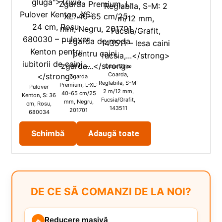
Lesa Cavo
Coarda,
Zgarda
Reglabila, S-M:
Premium, L-XL:
Pulover
2 m/12 mm,
40-65 cm/25
Kenton, S: 36
Fucsia/Grafit,
mm, Negru,
cm, Rosu,
143511
201701
680034
Schimbă
Adaugă toate
DE CE SĂ COMANZI DE LA NOI?
Reducere masivă
🔥