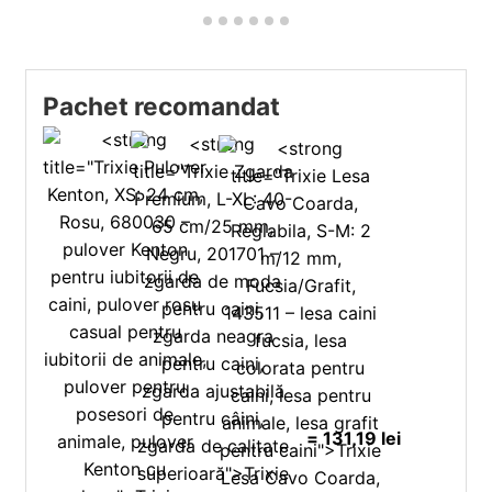
Pachet recomandat
=
131,19
lei