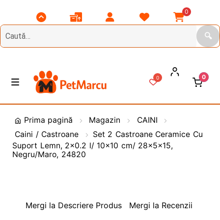
0
Scroll
Comenzile
Contul
Listă
Coșul
Top
Mele
Meu
Favorite
Meu
🔍
0
0
Treci
Sări
M
e
la
la
n
DIVERSE
navigare
conținut
i
Prima pagină
Magazin
CAINI
u
Caini / Castroane
Set 2 Castroane Ceramice Cu
Animale de Gradina
Suport Lemn, 2×0.2 l/ 10×10 cm/ 28x5x15,
Negru/Maro, 24820
CAINI
E
x
t
PASARI
E
i
x
Mergi la Descriere Produs
Mergi la Recenzii
n
t
PESCUIT
E