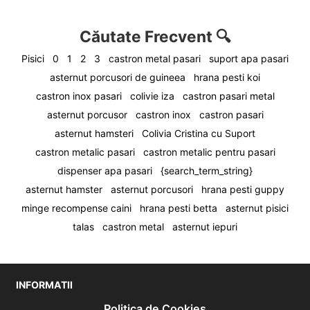
Căutate Frecvent 🔍
Pisici
0
1
2
3
castron metal pasari
suport apa pasari
asternut porcusori de guineea
hrana pesti koi
castron inox pasari
colivie iza
castron pasari metal
asternut porcusor
castron inox
castron pasari
asternut hamsteri
Colivia Cristina cu Suport
castron metalic pasari
castron metalic pentru pasari
dispenser apa pasari
{search_term_string}
asternut hamster
asternut porcusori
hrana pesti guppy
minge recompense caini
hrana pesti betta
asternut pisici
talas
castron metal
asternut iepuri
INFORMATII
Politica de Cookies