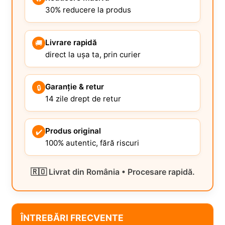
30% reducere la produs
Livrare rapidă
🚚
direct la ușa ta, prin curier
Garanție & retur
🔒
14 zile drept de retur
Produs original
✔️
100% autentic, fără riscuri
🇷🇴 Livrat din România • Procesare rapidă.
ÎNTREBĂRI FRECVENTE