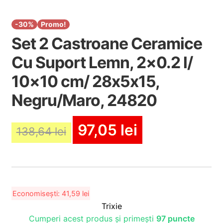
i
l
p
c
d
u
i
o
-30%
Promo!
e
l
l
p
c
Set 2 Castroane Ceramice
d
i
o
e
Cu Suport Lemn, 2×0.2 l/
l
p
c
i
o
10×10 cm/ 28x5x15,
l
p
Negru/Maro, 24820
i
l
97,05
lei
138,64
lei
Economisești:
41,59
lei
Trixie
Cumperi acest produs și primești
97 puncte