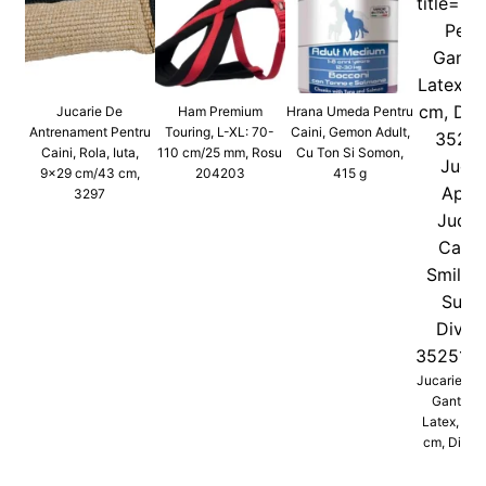
Jucarie De
Ham Premium
Hrana Umeda Pentru
Antrenament Pentru
Touring, L-XL: 70-
Caini, Gemon Adult,
Caini, Rola, Iuta,
110 cm/25 mm, Rosu
Cu Ton Si Somon,
9x29 cm/43 cm,
204203
415 g
3297
Jucarie Pen
Gantera 
Latex, Cu 
cm, Divers
352