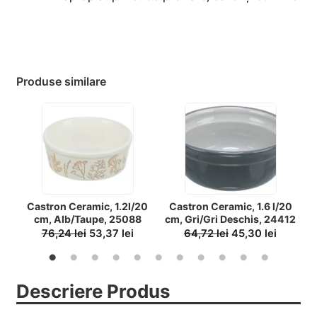
Produse similare
Castron Ceramic, 1.2l/20
Castron Ceramic, 1.6 l/20
C
cm, Alb/Taupe, 25088
cm, Gri/Gri Deschis, 24412
76,24
lei
53,37
lei
64,72
lei
45,30
lei
Descriere Produs