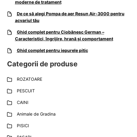
moderne de tratament
De ce să alegi Pompa de aer Resun Air-3000 pentru
acvariul tău
Ghid complet pentru Ciobănesc German –
Caracteristici, îngrijire, hrană și comportament
Ghid complet pentru iepurele pitic
Categorii de produse
ROZATOARE
PESCUIT
CAINI
Animale de Gradina
PISICI