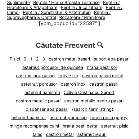
Suplimente
Reptile / Hrana Broaste Testoase
Reptile /
Hranitoare & Adapatoare
Reptile / Incalzitoare
Reptile /
Lampi
Reptile / Substraturi & Asternuturi
Reptile /
Supraveghere & Control
Rozatoare / Hranitoare
[ypm_popup id=”22587″ ]
Căutate Frecvent 🔍
Pisici
0
1
2
3
castron metal pasari
suport apa pasari
asternut porcusori de guineea
hrana pesti koi
castron inox pasari
colivie iza
castron pasari metal
asternut porcusor
castron inox
castron pasari
asternut hamsteri
Colivia Cristina cu Suport
castron metalic pasari
castron metalic pentru pasari
dispenser apa pasari
{search_term_string}
asternut hamster
asternut porcusori
hrana pesti guppy
minge recompense caini
hrana pesti betta
asternut pisici
talas
castron metal
asternut iepuri