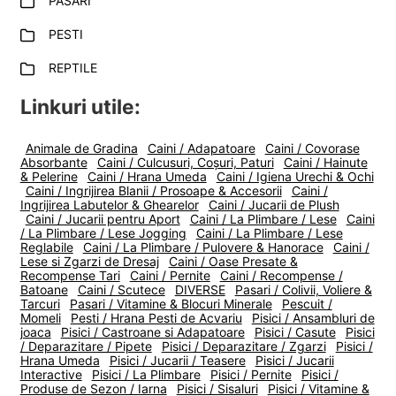
PASARI
PESTI
REPTILE
Linkuri utile:
Animale de Gradina
Caini / Adapatoare
Caini / Covorase
Absorbante
Caini / Culcusuri, Coșuri, Paturi
Caini / Hainute
& Pelerine
Caini / Hrana Umeda
Caini / Igiena Urechi & Ochi
Caini / Ingrijirea Blanii / Prosoape & Accesorii
Caini /
Ingrijirea Labutelor & Ghearelor
Caini / Jucarii de Plush
Caini / Jucarii pentru Aport
Caini / La Plimbare / Lese
Caini
/ La Plimbare / Lese Jogging
Caini / La Plimbare / Lese
Reglabile
Caini / La Plimbare / Pulovere & Hanorace
Caini /
Lese si Zgarzi de Dresaj
Caini / Oase Presate &
Recompense Tari
Caini / Pernite
Caini / Recompense /
Batoane
Caini / Scutece
DIVERSE
Pasari / Colivii, Voliere &
Tarcuri
Pasari / Vitamine & Blocuri Minerale
Pescuit /
Momeli
Pesti / Hrana Pesti de Acvariu
Pisici / Ansambluri de
joaca
Pisici / Castroane si Adapatoare
Pisici / Casute
Pisici
/ Deparazitare / Pipete
Pisici / Deparazitare / Zgarzi
Pisici /
Hrana Umeda
Pisici / Jucarii / Teasere
Pisici / Jucarii
Interactive
Pisici / La Plimbare
Pisici / Pernite
Pisici /
Produse de Sezon / Iarna
Pisici / Sisaluri
Pisici / Vitamine &