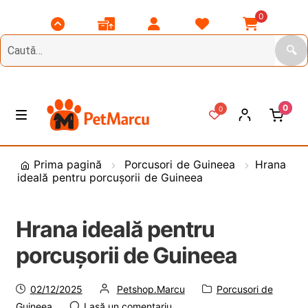
0
Scroll
Comenzile
Contul
Listă
Coșul
Top
Mele
Meu
Favorite
Meu
🔍
0
0
Treci
Sări
M
e
la
la
n
DIVERSE
navigare
conținut
Prima pagină
Porcusori de Guineea
Hrana
i
ideală pentru porcușorii de Guineea
u
Animale de Gradina
Hrana ideală pentru
CAINI
E
x
porcușorii de Guineea
t
PASARI
E
i
x
Postat
de
Categorie:
02/12/2025
Petshop.Marcu
Porcusori de
n
t
PESCUIT
E
pe
Guineea
Lasă un comentariu