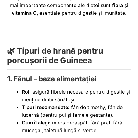
i
l
mai importante componente ale dietei sunt
fibra
și
p
c
d
u
vitamina C
, esențiale pentru digestie și imunitate.
i
o
e
l
l
p
c
d
i
o
e
l
p
c
i
o
🌿 Tipuri de hrană pentru
l
p
porcușorii de Guineea
i
l
1. Fânul – baza alimentației
Rol:
asigură fibrele necesare pentru digestie și
menține dinții sănătoși.
Tipuri recomandate:
fân de timothy, fân de
lucernă (pentru pui și femele gestante).
Cum îl alegi:
miros proaspăt, fără praf, fără
mucegai, tăietură lungă și verde.