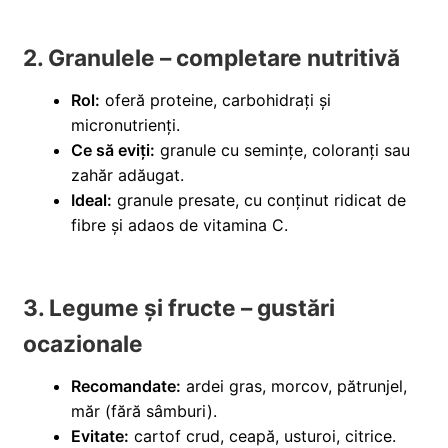
2. Granulele – completare nutritivă
Rol:
oferă proteine, carbohidrați și
micronutrienți.
Ce să eviți:
granule cu semințe, coloranți sau
zahăr adăugat.
Ideal:
granule presate, cu conținut ridicat de
fibre și adaos de vitamina C.
3. Legume și fructe – gustări
ocazionale
Recomandate:
ardei gras, morcov, pătrunjel,
măr (fără sâmburi).
Evitate:
cartof crud, ceapă, usturoi, citrice.