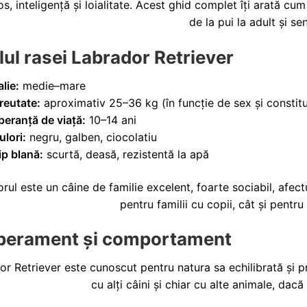
s, inteligență și loialitate. Acest ghid complet îți arată cum
de la pui la adult și sen
lul rasei Labrador Retriever
alie:
medie–mare
reutate:
aproximativ 25–36 kg (în funcție de sex și constitu
peranță de viață:
10–14 ani
ulori:
negru, galben, ciocolatiu
ip blană:
scurtă, deasă, rezistentă la apă
rul este un câine de familie excelent, foarte sociabil, afec
pentru familii cu copii, cât și pentr
erament și comportament
r Retriever este cunoscut pentru natura sa echilibrată și pr
cu alți câini și chiar cu alte animale, dacă