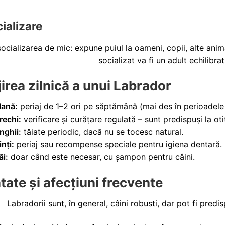
cializare
ocializarea de mic: expune puiul la oameni, copii, alte ani
socializat va fi un adult echilibrat
jirea zilnică a unui Labrador
lană:
periaj de 1–2 ori pe săptămână (mai des în perioadele 
rechi:
verificare și curățare regulată – sunt predispuși la oti
nghii:
tăiate periodic, dacă nu se tocesc natural.
inți:
periaj sau recompense speciale pentru igiena dentară.
ăi:
doar când este necesar, cu șampon pentru câini.
tate și afecțiuni frecvente
Labradorii sunt, în general, câini robusti, dar pot fi pred