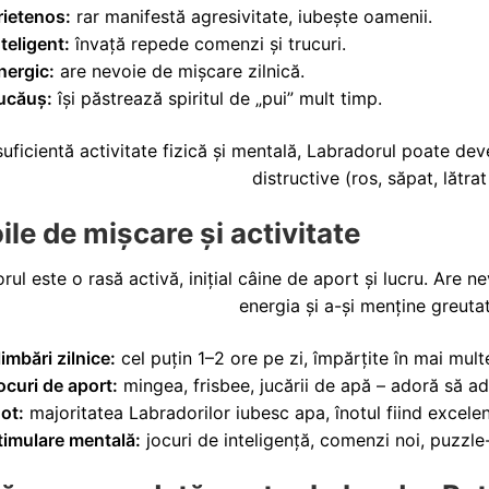
rietenos:
rar manifestă agresivitate, iubește oamenii.
nteligent:
învață repede comenzi și trucuri.
nergic:
are nevoie de mișcare zilnică.
ucăuș:
își păstrează spiritul de „pui” mult timp.
suficientă activitate fizică și mentală, Labradorul poate de
distructive (ros, săpat, lătrat
ile de mișcare și activitate
rul este o rasă activă, inițial câine de aport și lucru. Are
energia și a-și menține greuta
limbări zilnice:
cel puțin 1–2 ore pe zi, împărțite în mai multe 
ocuri de aport:
mingea, frisbee, jucării de apă – adoră să a
not:
majoritatea Labradorilor iubesc apa, înotul fiind excelent
timulare mentală:
jocuri de inteligență, comenzi noi, puzzl