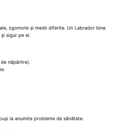
male, zgomote și medii diferite. Un Labrador bine
 și sigur pe el.
de năpârlire).
te.
ispuși la anumite probleme de sănătate.