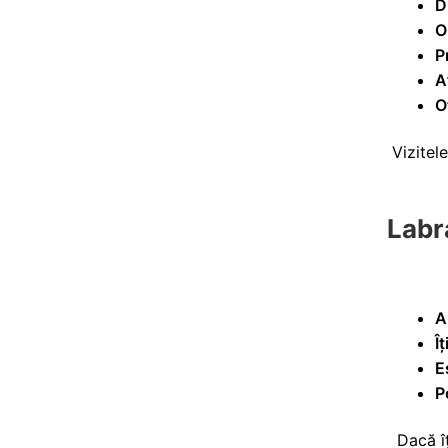
D
O
P
A
O
Vizitel
Labr
A
Î
E
P
Dacă î