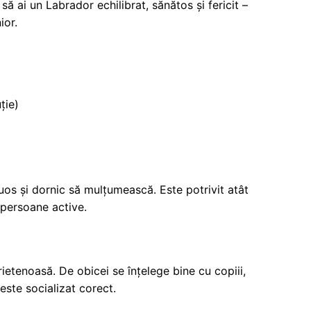
 să ai un Labrador echilibrat, sănătos și fericit –
ior.
ție)
tuos și dornic să mulțumească. Este potrivit atât
u persoane active.
ietenoasă. De obicei se înțelege bine cu copiii,
 este socializat corect.