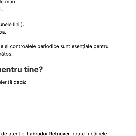
le mari.
i.
nele linii).
pa.
ile și controalele periodice sunt esențiale pentru
nătos.
pentru tine?
lentă dacă:
 de atenție,
Labrador Retriever
poate fi câinele