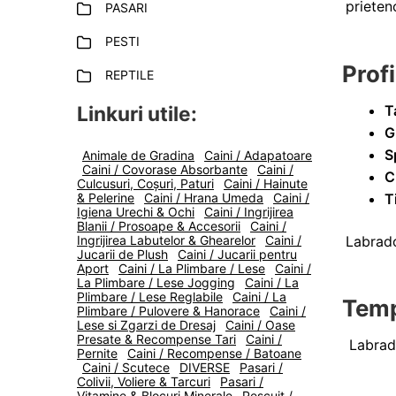
prieteno
PASARI
PESTI
Profi
REPTILE
T
Linkuri utile:
G
S
Animale de Gradina
Caini / Adapatoare
Caini / Covorase Absorbante
Caini /
C
Culcusuri, Coșuri, Paturi
Caini / Hainute
T
& Pelerine
Caini / Hrana Umeda
Caini /
Igiena Urechi & Ochi
Caini / Ingrijirea
Blanii / Prosoape & Accesorii
Caini /
Labrado
Ingrijirea Labutelor & Ghearelor
Caini /
Jucarii de Plush
Caini / Jucarii pentru
Aport
Caini / La Plimbare / Lese
Caini /
La Plimbare / Lese Jogging
Caini / La
Plimbare / Lese Reglabile
Caini / La
Temp
Plimbare / Pulovere & Hanorace
Caini /
Lese si Zgarzi de Dresaj
Caini / Oase
Presate & Recompense Tari
Caini /
Labrado
Pernite
Caini / Recompense / Batoane
Caini / Scutece
DIVERSE
Pasari /
Colivii, Voliere & Tarcuri
Pasari /
Vitamine & Blocuri Minerale
Pescuit /