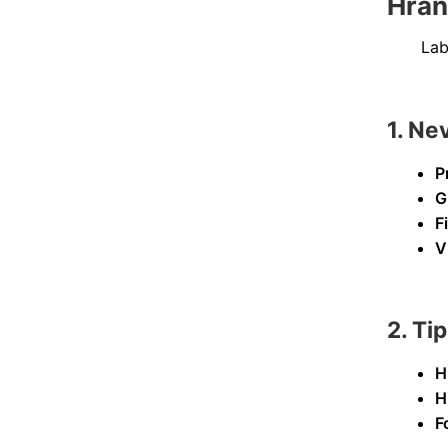
Hran
Lab
1. Ne
P
G
F
V
2. Ti
H
H
F