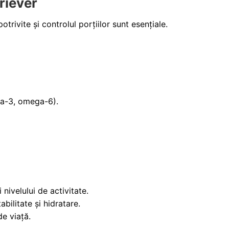
riever
trivite și controlul porțiilor sunt esențiale.
ga-3, omega-6).
 nivelului de activitate.
ilitate și hidratare.
de viață.