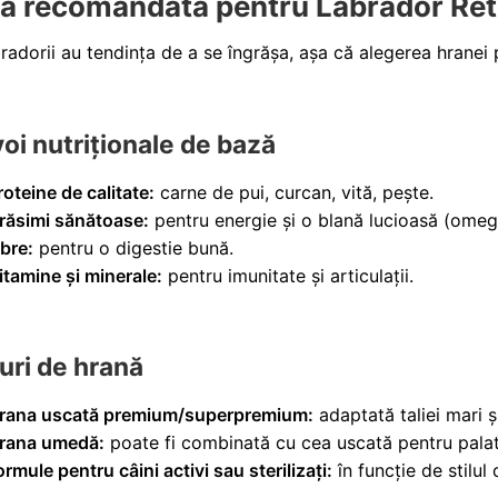
ă recomandată pentru Labrador Ret
radorii au tendința de a se îngrășa, așa că alegerea hranei po
voi nutriționale de bază
roteine de calitate:
carne de pui, curcan, vită, pește.
răsimi sănătoase:
pentru energie și o blană lucioasă (ome
ibre:
pentru o digestie bună.
itamine și minerale:
pentru imunitate și articulații.
puri de hrană
rana uscată premium/superpremium:
adaptată taliei mari și
rana umedă:
poate fi combinată cu cea uscată pentru palatab
ormule pentru câini activi sau sterilizați:
în funcție de stilul 