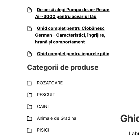
De ce să alegi Pompa de aer Resun
Air-3000 pentru acvariul tău
Ghid complet pentru Ciobănesc
German – Caracteristici, îngrijire,
hrană și comportament
Ghid complet pentru iepurele pitic
Categorii de produse
ROZATOARE
PESCUIT
CAINI
Ghi
Animale de Gradina
PISICI
Labr