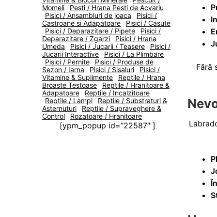
P
Momeli
Pesti / Hrana Pesti de Acvariu
Pisici / Ansambluri de joaca
Pisici /
I
Castroane si Adapatoare
Pisici / Casute
E
Pisici / Deparazitare / Pipete
Pisici /
Deparazitare / Zgarzi
Pisici / Hrana
J
Umeda
Pisici / Jucarii / Teasere
Pisici /
Jucarii Interactive
Pisici / La Plimbare
Pisici / Pernite
Pisici / Produse de
Fără 
Sezon / Iarna
Pisici / Sisaluri
Pisici /
Vitamine & Suplimente
Reptile / Hrana
Broaste Testoase
Reptile / Hranitoare &
Adapatoare
Reptile / Incalzitoare
Nevo
Reptile / Lampi
Reptile / Substraturi &
Asternuturi
Reptile / Supraveghere &
Control
Rozatoare / Hranitoare
Labrado
[ypm_popup id=”22587″ ]
P
J
Î
S