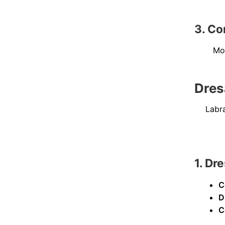
3. Co
Mon
Dresa
Labra
1. Dr
C
D
C