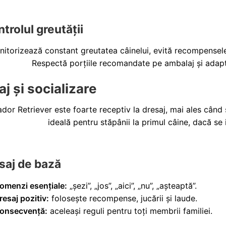
ntrolul greutății
itorizează constant greutatea câinelui, evită recompensele 
Respectă porțiile recomandate pe ambalaj și adapte
j și socializare
dor Retriever este foarte receptiv la dresaj, mai ales când
ideală pentru stăpânii la primul câine, dacă se 
esaj de bază
omenzi esențiale:
„șezi”, „jos”, „aici”, „nu”, „așteaptă”.
resaj pozitiv:
folosește recompense, jucării și laude.
onsecvență:
aceleași reguli pentru toți membrii familiei.