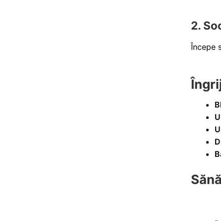
2. So
Începe s
Îngri
B
U
U
D
B
Sănă