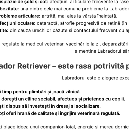
isplazie de șold și cot:
afecțiuni articulare frecvente la rase
bezitate:
una dintre cele mai comune probleme la Labrador
robleme articulare:
artrită, mai ales la vârsta înaintată.
fecțiuni oculare:
cataractă, atrofie progresivă de retină (în u
tite:
din cauza urechilor căzute și contactului frecvent cu a
e regulate la medicul veterinar, vaccinările la zi, deparazităr
a menține Labradorul să
ador Retriever – este rasa potrivită 
Labradorul este o alegere exce
i timp pentru plimbări și joacă zilnică.
ți dorești un câine sociabil, afectuos și prietenos cu copiii.
ști dispus să investești în dresaj și socializare.
oți oferi hrană de calitate și îngrijire veterinară regulată.
ți place ideea unui companion loial, energic și mereu dornic