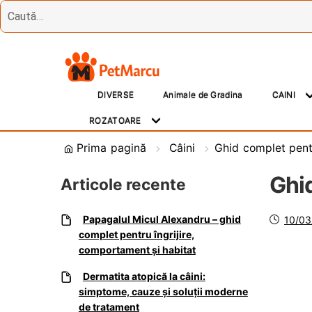
Treci
Sări
la
la
DIVERSE
Animale de Gradina
CAINI
navigare
conținut
ROZATOARE
Prima pagină
Câini
Ghid complet pent
Ghi
Articole recente
Posta
Papagalul Micul Alexandru – ghid
10/03
pe
complet pentru îngrijire,
comportament și habitat
Dermatita atopică la câini:
simptome, cauze și soluții moderne
de tratament