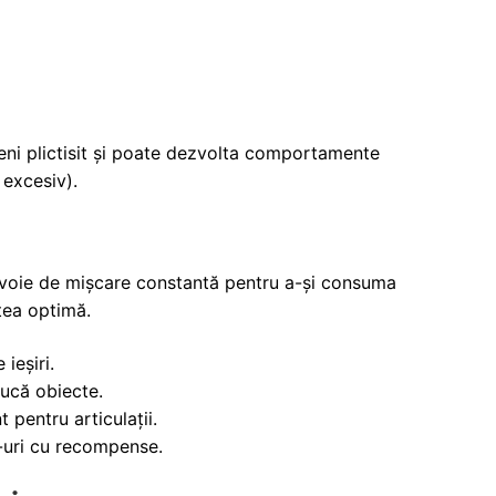
veni plictisit și poate dezvolta comportamente
 excesiv).
 nevoie de mișcare constantă pentru a-și consuma
tea optimă.
ieșiri.
ducă obiecte.
 pentru articulații.
e-uri cu recompense.