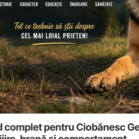
d complet pentru Ciobănesc Ger
ijire, hrană și comportament