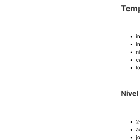
Temp
i
i
n
c
l
Nivel
2
a
j