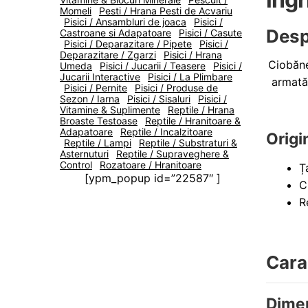
Momeli
Pesti / Hrana Pesti de Acvariu
Pisici / Ansambluri de joaca
Pisici /
Desp
Castroane si Adapatoare
Pisici / Casute
Pisici / Deparazitare / Pipete
Pisici /
Deparazitare / Zgarzi
Pisici / Hrana
Ciobănes
Umeda
Pisici / Jucarii / Teasere
Pisici /
Jucarii Interactive
Pisici / La Plimbare
armată,
Pisici / Pernite
Pisici / Produse de
Sezon / Iarna
Pisici / Sisaluri
Pisici /
Vitamine & Suplimente
Reptile / Hrana
Broaste Testoase
Reptile / Hranitoare &
Adapatoare
Reptile / Incalzitoare
Origin
Reptile / Lampi
Reptile / Substraturi &
Asternuturi
Reptile / Supraveghere &
Control
Rozatoare / Hranitoare
Ț
[ypm_popup id=”22587″ ]
C
R
Carac
Dime