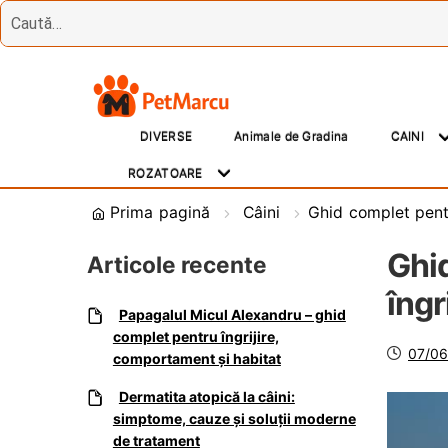
Treci
Sări
la
la
DIVERSE
Animale de Gradina
CAINI
navigare
conținut
ROZATOARE
Prima pagină
Câini
Ghid complet pentr
Ghi
Articole recente
îngr
Papagalul Micul Alexandru – ghid
complet pentru îngrijire,
Posta
07/06
comportament și habitat
pe
Dermatita atopică la câini:
simptome, cauze și soluții moderne
de tratament