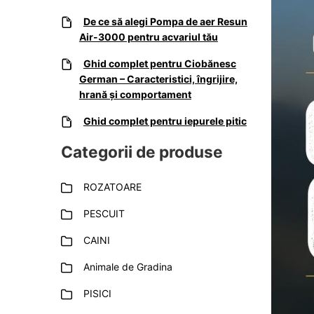
De ce să alegi Pompa de aer Resun
Air-3000 pentru acvariul tău
Ghid complet pentru Ciobănesc
German – Caracteristici, îngrijire,
hrană și comportament
Ghid complet pentru iepurele pitic
Categorii de produse
ROZATOARE
PESCUIT
CAINI
Animale de Gradina
PISICI