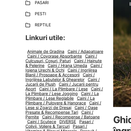
PASARI
PESTI
REPTILE
Linkuri utile:
Animale de Gradina
Caini / Adapatoare
Caini / Covorase Absorbante
Caini /
Culcusuri, Coșuri, Paturi
Caini / Hainute
& Pelerine
Caini / Hrana Umeda
Caini /
Igiena Urechi & Ochi
Caini / Ingrijirea
Blanii / Prosoape & Accesorii
Caini /
Ingrijirea Labutelor & Ghearelor
Caini /
Jucarii de Plush
Caini / Jucarii pentru
Aport
Caini / La Plimbare / Lese
Caini /
La Plimbare / Lese Jogging
Caini / La
Plimbare / Lese Reglabile
Caini / La
Plimbare / Pulovere & Hanorace
Caini /
Lese si Zgarzi de Dresaj
Caini / Oase
Presate & Recompense Tari
Caini /
Ghi
Pernite
Caini / Recompense / Batoane
Caini / Scutece
DIVERSE
Pasari /
Colivii, Voliere & Tarcuri
Pasari /
îngr
Vitamine & Blocuri Minerale
Pescuit /