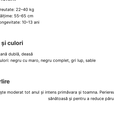
reutate: 22–40 kg
nălțime: 55–65 cm
ongevitate: 10–13 ani
și culori
lană dublă, deasă
ulori: negru cu maro, negru complet, gri lup, sable
lire
ște moderat tot anul și intens primăvara și toamna. Periere
sănătoasă și pentru a reduce părul