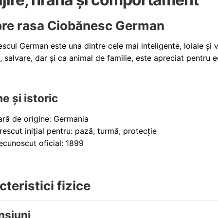
re rasa Ciobănesc German
cul German este una dintre cele mai inteligente, loiale și ver
 salvare, dar și ca animal de familie, este apreciat pentru ec
e și istoric
ară de origine: Germania
rescut inițial pentru: pază, turmă, protecție
ecunoscut oficial: 1899
teristici fizice
nsiuni