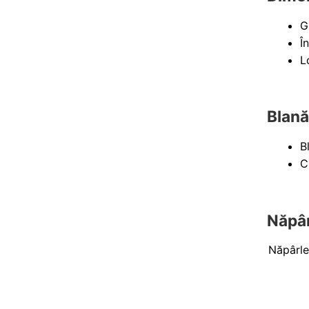
G
Î
L
Blană 
B
C
Năpâr
Năpârle