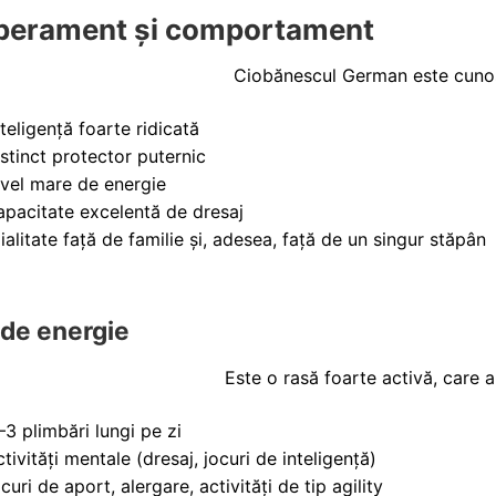
erament și comportament
Ciobănescul German este cunos
nteligență foarte ridicată
nstinct protector puternic
ivel mare de energie
apacitate excelentă de dresaj
oialitate față de familie și, adesea, față de un singur stăpân
 de energie
Este o rasă foarte activă, care 
–3 plimbări lungi pe zi
ctivități mentale (dresaj, jocuri de inteligență)
ocuri de aport, alergare, activități de tip agility