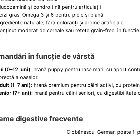
lucozamină și condroitină pentru articulații
cizi grași Omega 3 și 6 pentru piele și blană
ngrediente naturale, fără coloranți și arome artificiale
onținut moderat de cereale sau rețete grain-free, în funcție 
andări în funcție de vârstă
ui (0–12 luni):
hrană puppy pentru rase mari, cu aport contro
orectă a oaselor.
dult (1–7 ani):
hrană premium pentru câini activi, cu proteine 
enior (7+ ani):
hrană pentru câini seniori, cu digestibilitate c
eme digestive frecvente
Ciobănescul German poate fi p