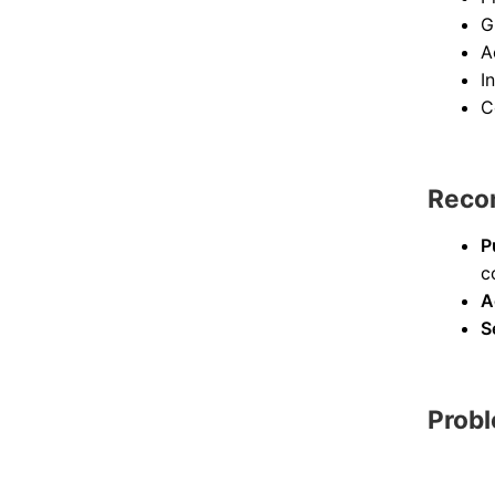
G
A
I
C
Recom
P
c
A
S
Probl