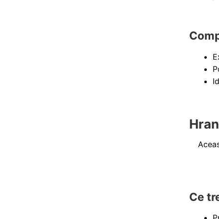
Compa
E
P
I
Hran
Aceas
Ce tr
P