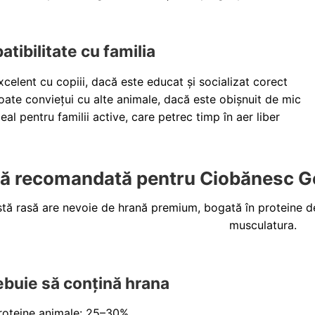
tibilitate cu familia
xcelent cu copiii, dacă este educat și socializat corect
oate conviețui cu alte animale, dacă este obișnuit de mic
deal pentru familii active, care petrec timp în aer liber
ă recomandată pentru Ciobănesc 
tă rasă are nevoie de hrană premium, bogată în proteine de cal
musculatura.
ebuie să conțină hrana
roteine animale: 25–30%