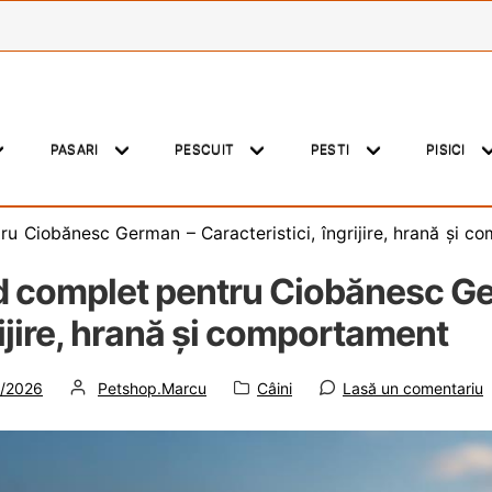
PASARI
PESCUIT
PESTI
PISICI
u Ciobănesc German – Caracteristici, îngrijire, hrană și 
d complet pentru Ciobănesc Ger
ijire, hrană și comportament
t
de
Categorie:
/2026
Petshop.Marcu
Câini
Lasă un comentariu