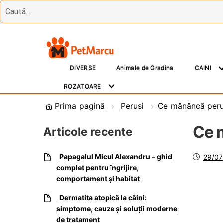
Treci
Sări
la
la
DIVERSE
Animale de Gradina
CAINI
navigare
conținut
ROZATOARE
Prima pagină
Perusi
Ce mănâncă peru
Ce 
Articole recente
Posta
Papagalul Micul Alexandru – ghid
29/07
pe
complet pentru îngrijire,
comportament și habitat
Dermatita atopică la câini:
simptome, cauze și soluții moderne
de tratament