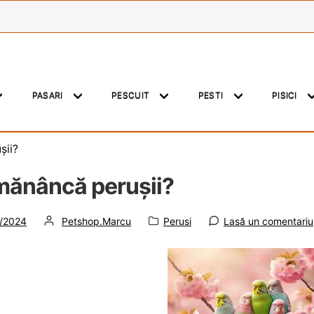
PASARI
PESCUIT
PESTI
PISICI
șii?
mănâncă perușii?
t
de
Categorie:
/2024
Petshop.Marcu
Perusi
Lasă un comentariu