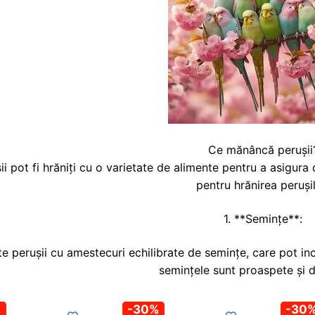
Ce mănâncă perușii
ii pot fi hrăniți cu o varietate de alimente pentru a asigura 
pentru hrănirea perușil
1. **Semințe**:
e perușii cu amestecuri echilibrate de semințe, care pot inc
semințele sunt proaspete și d
%
-30%
-30