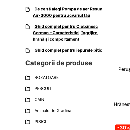
De ce să alegi Pompa de aer Resun
Air-3000 pentru acvariul tău
Ghid complet pentru Ciobănesc
German – Caracteristici, îngrijire,
hrană și comportament
Ghid complet pentru iepurele pitic
Categorii de produse
Peruș
ROZATOARE
PESCUIT
CAINI
Hrăneșt
Animale de Gradina
PISICI
-30