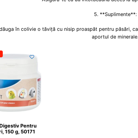
5. **Suplimente**:
dăuga în colivie o tăviță cu nisip proaspăt pentru păsări, car
aportul de minerale
%
 Digestiv Pentru
i, 150 g, 50171