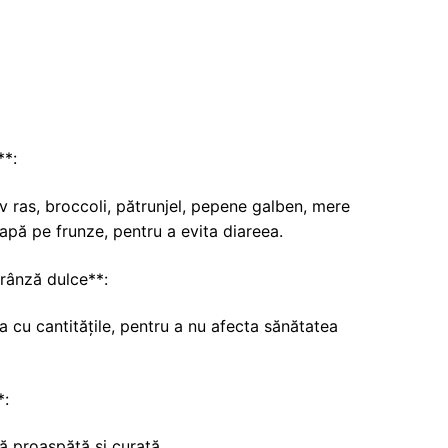
**:
v ras, broccoli, pătrunjel, pepene galben, mere
 apă pe frunze, pentru a evita diareea.
rânză dulce**:
a cu cantitățile, pentru a nu afecta sănătatea
*:
ă proaspătă și curată.