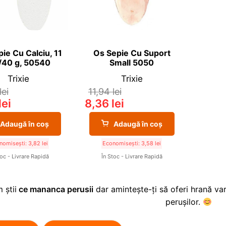
ie Cu Calciu, 11
Os Sepie Cu Suport
/40 g, 50540
Small 5050
Trixie
Trixie
lei
11,94
lei
lei
8,36
lei
Adaugă în coș
Adaugă în coș
nomisești:
3,82
lei
Economisești:
3,58
lei
toc - Livrare Rapidă
În Stoc - Livrare Rapidă
 știi
ce mananca perusii
dar amintește-ți să oferi hrană var
perușilor.