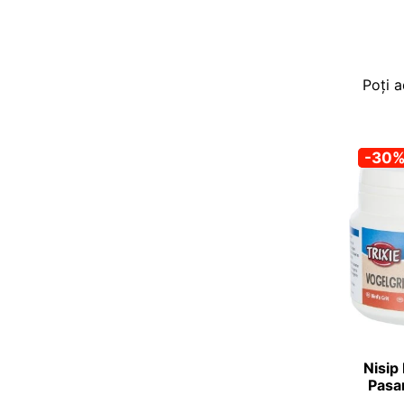
Poți a
-30
Nisip
Pasar