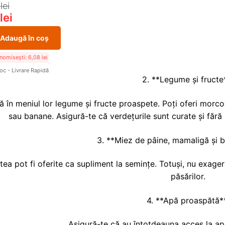
6
lei
lei
Adaugă în coș
nomisești:
6,08
lei
toc - Livrare Rapidă
2. **Legume și fructe
 în meniul lor legume și fructe proaspete. Poți oferi morco
sau banane. Asigură-te că verdețurile sunt curate și fără
3. **Miez de pâine, mamaligă și b
ea pot fi oferite ca supliment la semințe. Totuși, nu exager
păsărilor.
4. **Apă proaspătă*
Asigură-te că au întotdeauna acces la ap