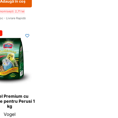
Adaugă în coș
nomisești:
2,71
lei
toc - Livrare Rapidă
%
el Premium cu
e pentru Perusi 1
kg
Vogel