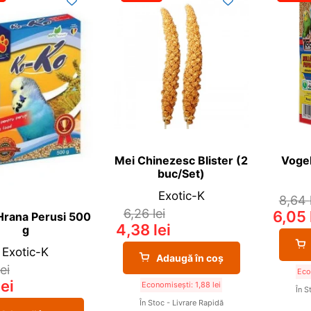
Mei Chinezesc Blister (2
Vogel
buc/Set)
Exotic-K
8,64
6,26
lei
6,05
Hrana Perusi 500
4,38
lei
g
Exotic-K
Adaugă în coș
lei
Eco
lei
Economisești:
1,88
lei
În S
În Stoc - Livrare Rapidă