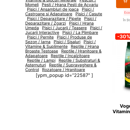
Momeli
Pesti / Hrana Pesti de Acvariu
Pisici / Ansambluri de joaca
Pisici /
Eco
Castroane si Adapatoare
Pisici / Casute
Pisici / Deparazitare / Pipete
Pisici /
În S
Deparazitare / Zgarzi
Pisici / Hrana
Umeda
Pisici / Jucarii / Teasere
Pisici /
Jucarii Interactive
Pisici / La Plimbare
-30
Pisici / Pernite
Pisici / Produse de
Sezon / Iarna
Pisici / Sisaluri
Pisici /
Vitamine & Suplimente
Reptile / Hrana
Broaste Testoase
Reptile / Hranitoare &
Adapatoare
Reptile / Incalzitoare
Reptile / Lampi
Reptile / Substraturi &
Asternuturi
Reptile / Supraveghere &
Control
Rozatoare / Hranitoare
[ypm_popup id=”22587″ ]
Vog
Vitamin