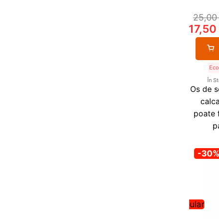
25,0
17,5
Eco
În S
Os de se
calca
poate f
p
-30
Popular