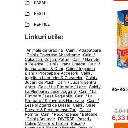
PASARI
PESTI
REPTILE
Linkuri utile:
Animale de Gradina
Caini / Adapatoare
Caini / Covorase Absorbante
Caini /
Culcusuri, Coșuri, Paturi
Caini / Hainute
& Pelerine
Caini / Hrana Umeda
Caini /
Igiena Urechi & Ochi
Caini / Ingrijirea
Blanii / Prosoape & Accesorii
Caini /
Ingrijirea Labutelor & Ghearelor
Caini /
Jucarii de Plush
Caini / Jucarii pentru
Aport
Caini / La Plimbare / Lese
Caini /
Ko-Ko 
La Plimbare / Lese Jogging
Caini / La
Plimbare / Lese Reglabile
Caini / La
Plimbare / Pulovere & Hanorace
Caini /
Lese si Zgarzi de Dresaj
Caini / Oase
Presate & Recompense Tari
Caini /
9,04
Pernite
Caini / Recompense / Batoane
6,33
Caini / Scutece
DIVERSE
Pasari /
Colivii, Voliere & Tarcuri
Pasari /
Vitamine & Blocuri Minerale
Pescuit /