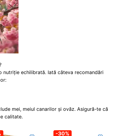
?
o nutriție echilibrată. Iată câteva recomandări
or:
lude mei, meiul canarilor și ovăz. Asigură-te că
e calitate.
%
-30%