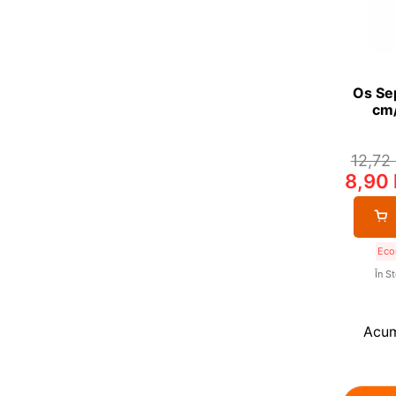
Os Sep
cm
12,72
8,90
Eco
În S
Acum