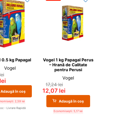
 0.5 kg Papagal
Vogel 1 kg Papagal Perus
– Hrană de Calitate
Vogel
pentru Perusi
lei
Vogel
lei
17,24
lei
12,07
lei
Adaugă în coș
Adaugă în coș
nomisești:
2,59
lei
toc - Livrare Rapidă
Economisești:
5,17
lei