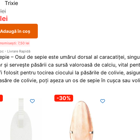
Trixie
0
lei
0
lei
Adaugă în coș
nomisești:
7,50
lei
toc - Livrare Rapidă
pie – Osul de sepie este umărul dorsal al caracatiței, singur
r și servește păsării ca sursă valoroasă de calciu, vital pen
i folosit pentru tocirea ciocului la păsările de colivie, asig
asăre de colivie, poți așeza un os de sepie în cușca sau voli
%
-30%