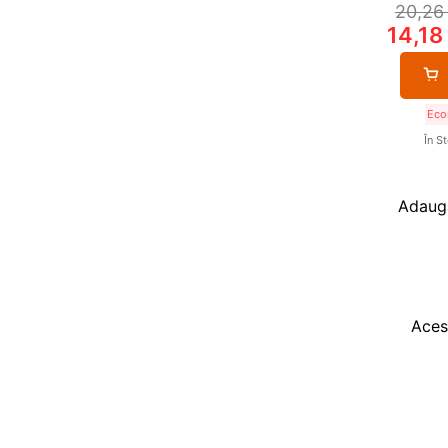
20,2
14,18
Eco
În S
Adaugă
Acest