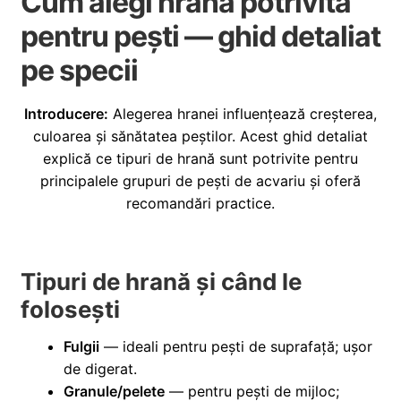
Cum alegi hrana potrivită
i
l
p
c
d
u
pentru pești — ghid detaliat
i
o
e
l
pe specii
l
p
c
d
i
o
e
l
p
Introducere:
Alegerea hranei influențează creșterea,
c
i
culoarea și sănătatea peștilor. Acest ghid detaliat
o
l
explică ce tipuri de hrană sunt potrivite pentru
p
principalele grupuri de pești de acvariu și oferă
i
recomandări practice.
l
Tipuri de hrană și când le
folosești
Fulgii
— ideali pentru pești de suprafață; ușor
de digerat.
Granule/pelete
— pentru pești de mijloc;