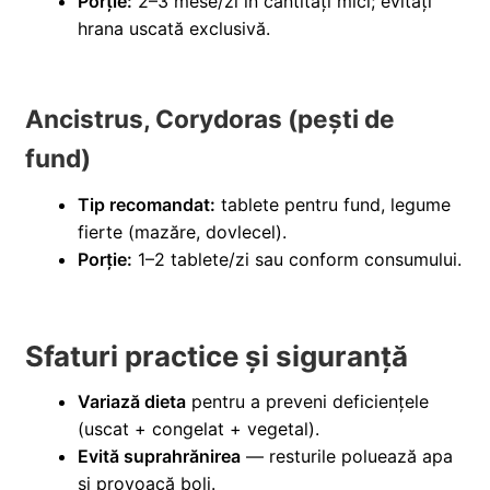
Porție:
2–3 mese/zi în cantități mici; evitați
hrana uscată exclusivă.
Ancistrus, Corydoras (pești de
fund)
Tip recomandat:
tablete pentru fund, legume
fierte (mazăre, dovlecel).
Porție:
1–2 tablete/zi sau conform consumului.
Sfaturi practice și siguranță
Variază dieta
pentru a preveni deficiențele
(uscat + congelat + vegetal).
Evită suprahrănirea
— resturile poluează apa
și provoacă boli.