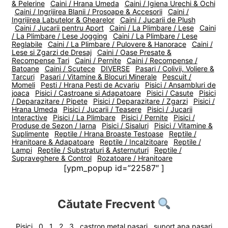
& Pelerine
Caini / Hrana Umeda
Caini / Igiena Urechi & Ochi
Caini / Ingrijirea Blanii / Prosoape & Accesorii
Caini /
Ingrijirea Labutelor & Ghearelor
Caini / Jucarii de Plush
Caini / Jucarii pentru Aport
Caini / La Plimbare / Lese
Caini
/ La Plimbare / Lese Jogging
Caini / La Plimbare / Lese
Reglabile
Caini / La Plimbare / Pulovere & Hanorace
Caini /
Lese si Zgarzi de Dresaj
Caini / Oase Presate &
Recompense Tari
Caini / Pernite
Caini / Recompense /
Batoane
Caini / Scutece
DIVERSE
Pasari / Colivii, Voliere &
Tarcuri
Pasari / Vitamine & Blocuri Minerale
Pescuit /
Momeli
Pesti / Hrana Pesti de Acvariu
Pisici / Ansambluri de
joaca
Pisici / Castroane si Adapatoare
Pisici / Casute
Pisici
/ Deparazitare / Pipete
Pisici / Deparazitare / Zgarzi
Pisici /
Hrana Umeda
Pisici / Jucarii / Teasere
Pisici / Jucarii
Interactive
Pisici / La Plimbare
Pisici / Pernite
Pisici /
Produse de Sezon / Iarna
Pisici / Sisaluri
Pisici / Vitamine &
Suplimente
Reptile / Hrana Broaste Testoase
Reptile /
Hranitoare & Adapatoare
Reptile / Incalzitoare
Reptile /
Lampi
Reptile / Substraturi & Asternuturi
Reptile /
Supraveghere & Control
Rozatoare / Hranitoare
[ypm_popup id=”22587″ ]
Căutate Frecvent
Pisici
0
1
2
3
castron metal pasari
suport apa pasari