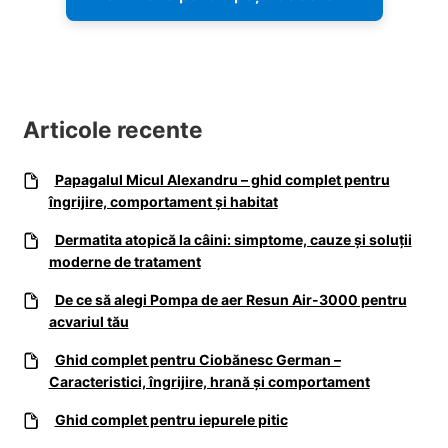
Articole recente
Papagalul Micul Alexandru – ghid complet pentru
îngrijire, comportament și habitat
Dermatita atopică la câini: simptome, cauze și soluții
moderne de tratament
De ce să alegi Pompa de aer Resun Air-3000 pentru
acvariul tău
Ghid complet pentru Ciobănesc German –
Caracteristici, îngrijire, hrană și comportament
Ghid complet pentru iepurele pitic