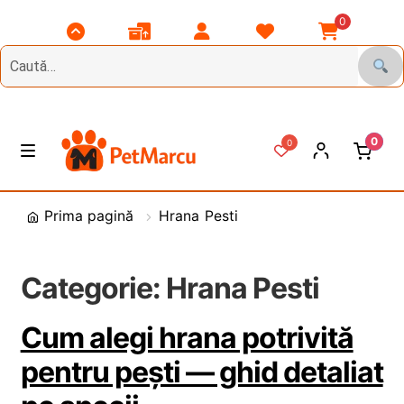
0
Scroll
Comenzile
Contul
Listă
Coșul
Top
Mele
Meu
Favorite
Meu
0
0
Treci
Sări
M
e
la
la
n
DIVERSE
navigare
conținut
Prima pagină
Hrana Pesti
i
u
Animale de Gradina
Categorie:
Hrana Pesti
CAINI
E
x
Cum alegi hrana potrivită
t
PASARI
E
pentru pești — ghid detaliat
i
x
n
t
PESCUIT
E