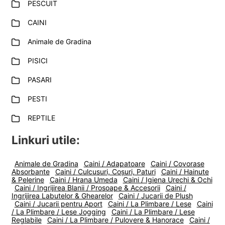
i
PESCUIT
l
p
c
d
u
i
CAINI
o
e
l
l
p
c
d
Animale de Gradina
i
o
e
l
PISICI
p
c
i
o
PASARI
l
p
PESTI
i
l
REPTILE
Linkuri utile:
Animale de Gradina
Caini / Adapatoare
Caini / Covorase
Absorbante
Caini / Culcusuri, Coșuri, Paturi
Caini / Hainute
& Pelerine
Caini / Hrana Umeda
Caini / Igiena Urechi & Ochi
Caini / Ingrijirea Blanii / Prosoape & Accesorii
Caini /
Ingrijirea Labutelor & Ghearelor
Caini / Jucarii de Plush
Caini / Jucarii pentru Aport
Caini / La Plimbare / Lese
Caini
/ La Plimbare / Lese Jogging
Caini / La Plimbare / Lese
Reglabile
Caini / La Plimbare / Pulovere & Hanorace
Caini /