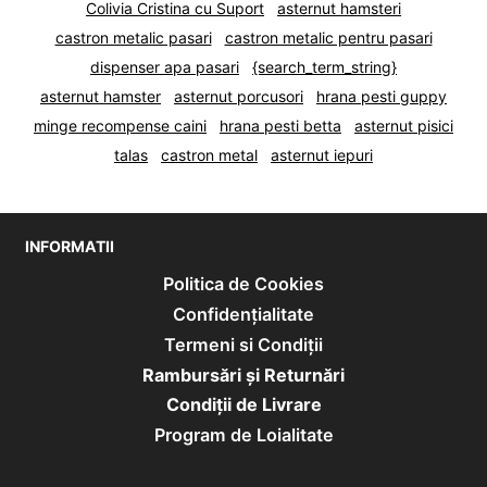
Colivia Cristina cu Suport
asternut hamsteri
castron metalic pasari
castron metalic pentru pasari
dispenser apa pasari
{search_term_string}
asternut hamster
asternut porcusori
hrana pesti guppy
minge recompense caini
hrana pesti betta
asternut pisici
talas
castron metal
asternut iepuri
INFORMATII
Politica de Cookies
Confidențialitate
Termeni si Condiții
Rambursări și Returnări
Condiţii de Livrare
Program de Loialitate