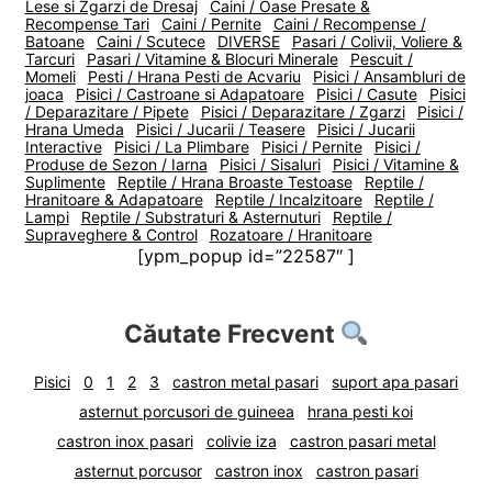
Lese si Zgarzi de Dresaj
Caini / Oase Presate &
Recompense Tari
Caini / Pernite
Caini / Recompense /
Batoane
Caini / Scutece
DIVERSE
Pasari / Colivii, Voliere &
Tarcuri
Pasari / Vitamine & Blocuri Minerale
Pescuit /
Momeli
Pesti / Hrana Pesti de Acvariu
Pisici / Ansambluri de
joaca
Pisici / Castroane si Adapatoare
Pisici / Casute
Pisici
/ Deparazitare / Pipete
Pisici / Deparazitare / Zgarzi
Pisici /
Hrana Umeda
Pisici / Jucarii / Teasere
Pisici / Jucarii
Interactive
Pisici / La Plimbare
Pisici / Pernite
Pisici /
Produse de Sezon / Iarna
Pisici / Sisaluri
Pisici / Vitamine &
Suplimente
Reptile / Hrana Broaste Testoase
Reptile /
Hranitoare & Adapatoare
Reptile / Incalzitoare
Reptile /
Lampi
Reptile / Substraturi & Asternuturi
Reptile /
Supraveghere & Control
Rozatoare / Hranitoare
[ypm_popup id=”22587″ ]
Căutate Frecvent
Pisici
0
1
2
3
castron metal pasari
suport apa pasari
asternut porcusori de guineea
hrana pesti koi
castron inox pasari
colivie iza
castron pasari metal
asternut porcusor
castron inox
castron pasari