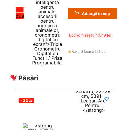
Stoc 
Adaugă în coș
redus
Economisești: 
40,49 
lei
Atenție! Doar 2 in Stoc!
Păsări
-30%