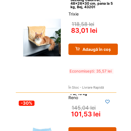
48x26x30 cm, pana la 5 
kg, Bej, 43201
Trixie
118,58 
lei
83,01 
lei
Adaugă în coș
Economisești: 
35,57 
lei
În Stoc - Livrare Rapidă
Reno
-30%
145,04 
lei
101,53 
lei