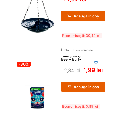
Adaugă în coș
Economisești: 
30,44 
lei
În Stoc - Livrare Rapidă
Beefy Buffy
-30%
1,99 
lei
2,84 
lei
Adaugă în coș
Economisești: 
0,85 
lei