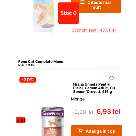
Citește mai 
mult
Stoc 0
Economisești: 
43,51 
lei
Reno Cat Complete Menu 
Pui, 10 kg
-30%
Hrana Umeda Pentru 
Pisici, Gemon Adult, Cu 
Somon/Creveti, 415 g
Monge
6,93 
lei
9,90 
lei
Popular
Adaugă în coș