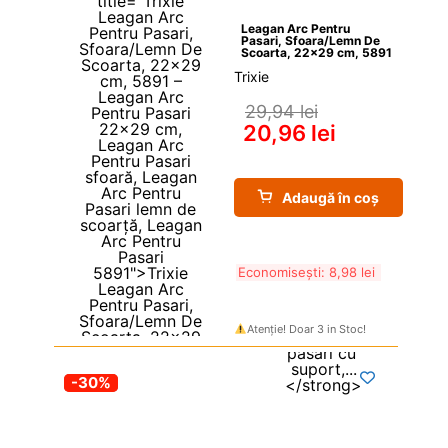
Leagan Arc Pentru 
Pasari, Sfoara/Lemn De 
Scoarta, 22×29 cm, 5891
Trixie
29,94 
lei
20,96 
lei
Adaugă în coș
Economisești: 
8,98 
lei
Atenție! Doar 3 in Stoc!
-30%