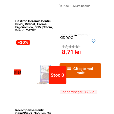
În Stoc - Livrare Rapidă
Castron Ceramic Pentru 
Pisici, Ridicat, Forma 
Ergonomica, 0.15 l/13cm, 
Bordo, 24797
KIDDOG
-30%
12,44 
lei
8,71 
lei
Citește mai 
Popular
mult
Stoc 0
Economisești: 
3,73 
lei
Recompense Pentru 
Caini/Pisici, Noodles Cu 