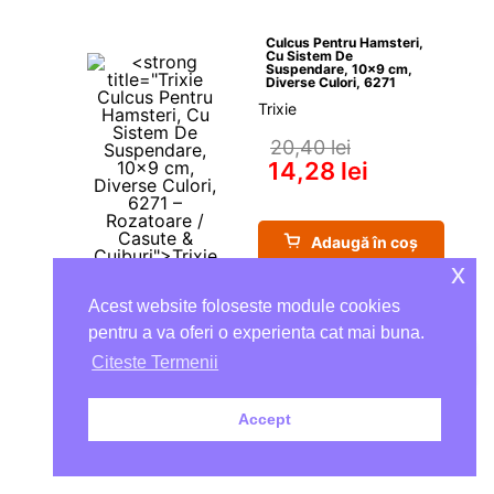
Culcus Pentru Hamsteri, 
Cu Sistem De 
Suspendare, 10×9 cm, 
Diverse Culori, 6271
Trixie
20,40 
lei
14,28 
lei
Adaugă în coș
x
Acest website foloseste module cookies
Economisești: 
6,12 
lei
pentru a va oferi o experienta cat mai buna.
Citeste Termenii
În Stoc - Livrare Rapidă
Accept
-30%