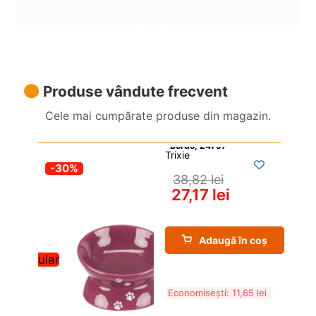
Produse vândute frecvent
Cele mai cumpărate produse din magazin.
Trixie
-30%
38,82 
lei
27,17 
lei
Adaugă în coș
Popular
Economisești: 
11,65 
lei