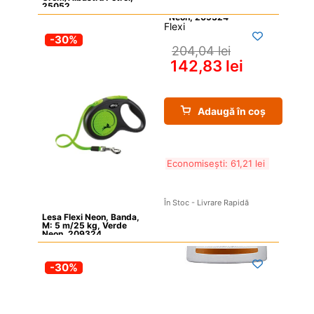
25052
Flexi
-30%
204,04 
lei
142,83 
lei
Adaugă în coș
Economisești: 
61,21 
lei
În Stoc - Livrare Rapidă
Lesa Flexi Neon, Banda, 
M: 5 m/25 kg, Verde 
Neon, 209324
-30%