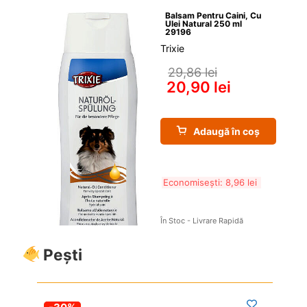
Balsam Pentru Caini, Cu 
Ulei Natural 250 ml 
29196
Trixie
29,86 
lei
20,90 
lei
Adaugă în coș
Economisești: 
8,96 
lei
În Stoc - Livrare Rapidă
Pești