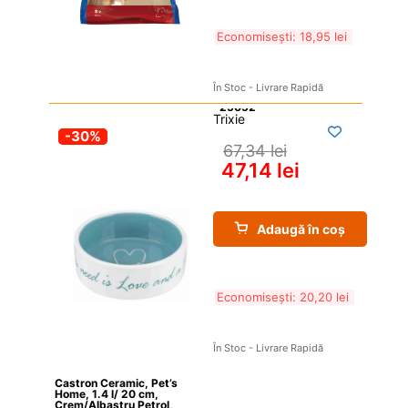
Economisești: 
18,95 
lei
În Stoc - Livrare Rapidă
Trixie
-30%
67,34 
lei
47,14 
lei
Adaugă în coș
Economisești: 
20,20 
lei
În Stoc - Livrare Rapidă
Castron Ceramic, Pet’s 
Home, 1.4 l/ 20 cm, 
Crem/Albastru Petrol, 