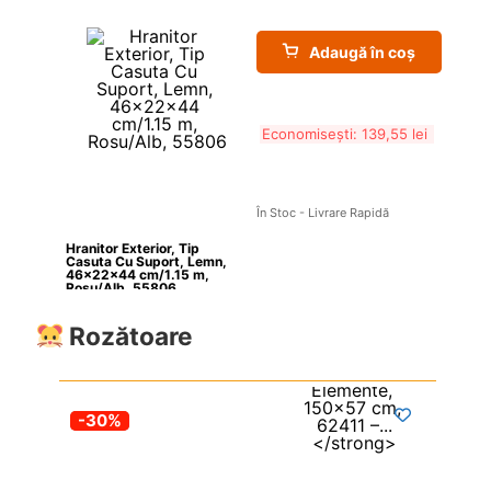
Adaugă în coș
Economisești: 
139,55 
lei
În Stoc - Livrare Rapidă
Hranitor Exterior, Tip 
Casuta Cu Suport, Lemn, 
46x22x44 cm/1.15 m, 
Rosu/Alb, 55806
Rozătoare
-30%