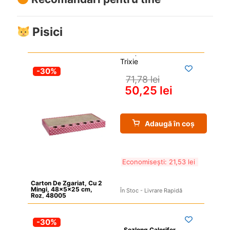
Pisici
Trixie
-30%
71,78 
lei
50,25 
lei
Adaugă în coș
Economisești: 
21,53 
lei
Carton De Zgariat, Cu 2 
Mingi, 48x5x25 cm, 
În Stoc - Livrare Rapidă
Roz, 48005
-30%
Sezlong Calorifer, 