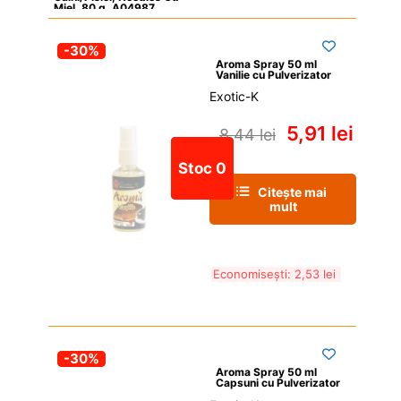
Miel, 80 g, A04987
-30%
Aroma Spray 50 ml 
Vanilie cu Pulverizator
Exotic-K
5,91 
lei
8,44 
lei
Stoc 0
Citește mai 
mult
Economisești: 
2,53 
lei
-30%
Aroma Spray 50 ml 
Capsuni cu Pulverizator