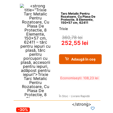
Tarc Metalic Pentru 
Rozatoare, Cu Plasa De 
Protectie, 8 Elemente, 
150×57 cm, 62411
Trixie
360,78 
lei
252,55 
lei
Adaugă în coș
Economisești: 
108,23 
lei
În Stoc - Livrare Rapidă
-30%