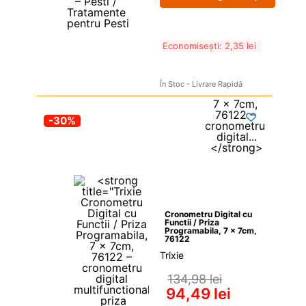
Economisești: 
2,35 
lei
În Stoc - Livrare Rapidă
-30%
Cronometru Digital cu 
Functii / Priza 
Programabila, 7 x 7cm, 
76122
Trixie
134,98 
lei
94,49 
lei