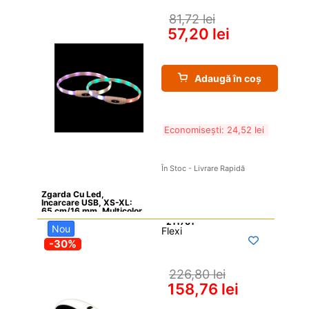
81,72 
lei
57,20 
lei
Adaugă în coș
Economisești: 
24,52 
lei
În Stoc - Livrare Rapidă
Zgarda Cu Led, 
Incarcare USB, XS-XL: 
65 cm/16 mm, Multicolor
Nou
Flexi

-30%
226,80 
lei
158,76 
lei