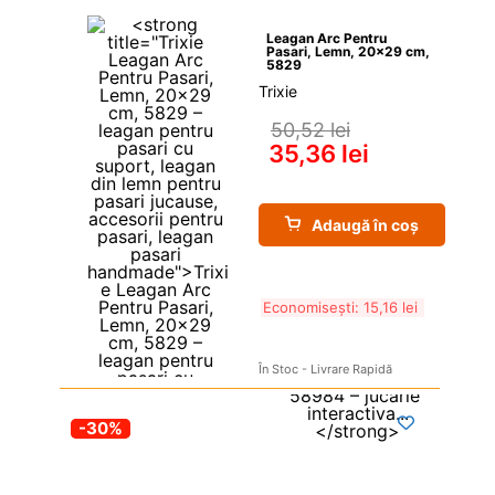
Leagan Arc Pentru 
Pasari, Lemn, 20×29 cm, 
5829
Trixie
50,52 
lei
35,36 
lei
Adaugă în coș
Economisești: 
15,16 
lei
În Stoc - Livrare Rapidă
-30%