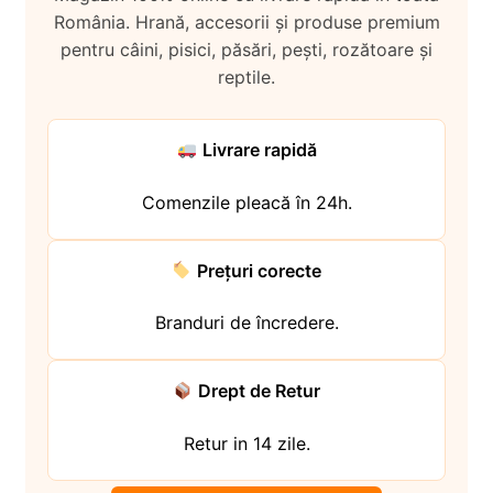
i
l
p
România. Hrană, accesorii și produse premium
c
d
u
i
pentru câini, pisici, păsări, pești, rozătoare și
o
e
l
l
reptile.
p
c
d
i
o
e
l
p
c
Livrare rapidă
i
o
l
p
Comenzile pleacă în 24h.
i
l
Prețuri corecte
Branduri de încredere.
Drept de Retur
Retur in 14 zile.