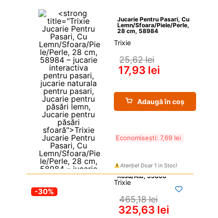
Jucarie Pentru Pasari, Cu 
Lemn/Sfoara/Piele/Perle, 
28 cm, 58984
Trixie
25,62 
lei
17,93 
lei
Adaugă în coș
Economisești: 
7,69 
lei
Atenție! Doar 1 in Stoc!
Trixie
-30%
465,18 
lei
325,63 
lei