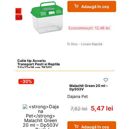
Adaugă în coș
Stoc 
redus
Economisești: 
12,48 
lei
În Stoc - Livrare Rapidă
Cutie tip Acvariu 
Transport Pesti si Reptile 
24x17x16 cm 76301
-30%
Malachit Green 20 ml – 
Dp503V
Dajana Pet
5,47 
lei
7,82 
lei
Adaugă în coș