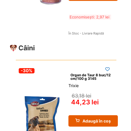
Economisești: 
2,97 
lei
În Stoc - Livrare Rapidă
Câini
-30%
Organ de Taur 8 buc/12 
cm/100 g 3145
Trixie
63,18 
lei
44,23 
lei
Adaugă în coș