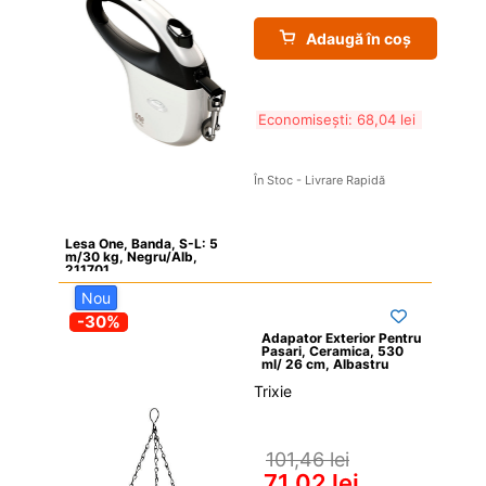
Adaugă în coș
Economisești: 
68,04 
lei
În Stoc - Livrare Rapidă
Lesa One, Banda, S-L: 5 
m/30 kg, Negru/Alb, 
211701
Nou
-30%
Adapator Exterior Pentru 
Pasari, Ceramica, 530 
ml/ 26 cm, Albastru
Trixie

101,46 
lei
71,02 
lei