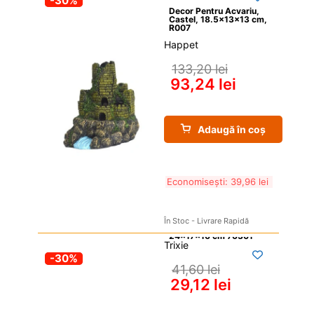
-30%
Decor Pentru Acvariu, 
Castel, 18.5x13x13 cm, 
R007
Happet
133,20 
lei
93,24 
lei
Adaugă în coș
Economisești: 
39,96 
lei
În Stoc - Livrare Rapidă
Trixie
-30%
41,60 
lei
29,12 
lei