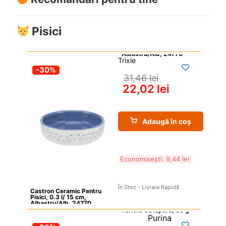
Pisici
Trixie
-30%
31,46 
lei
22,02 
lei
Adaugă în coș
Economisești: 
9,44 
lei
În Stoc - Livrare Rapidă
Castron Ceramic Pentru 
Pisici, 0.3 l/ 15 cm, 
Albastru/Alb, 24770
Purina