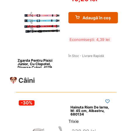
Adaugă în coș
Economisești: 
4,39 
lei
În Stoc - Livrare Rapidă
Zgarda Pentru Pisici 
Junior, Cu Clopotel, 
Diverse Culori, 4179
Câini
-30%
Hainuta Riom De Iarna, 
M: 45 cm, Albastru, 
680134
Trixie