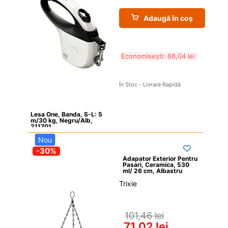
Adaugă în coș
Economisești: 
68,04 
lei
În Stoc - Livrare Rapidă
Lesa One, Banda, S-L: 5 
m/30 kg, Negru/Alb, 
211701
Nou
-30%
Adapator Exterior Pentru 
Pasari, Ceramica, 530 
ml/ 26 cm, Albastru
Trixie

101,46 
lei
71,02 
lei