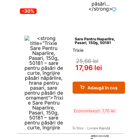
-30%
Sare Pentru Naparlire, 
Pasari, 150g, 50181
Trixie
25,66 
lei
17,96 
lei
Adaugă în coș
Economisești: 
7,70 
lei
În Stoc - Livrare Rapidă