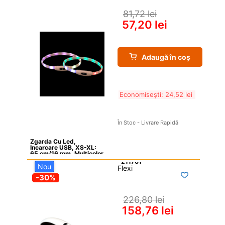
81,72 
lei
57,20 
lei
Adaugă în coș
Economisești: 
24,52 
lei
În Stoc - Livrare Rapidă
Zgarda Cu Led, 
Incarcare USB, XS-XL: 
65 cm/16 mm, Multicolor
Nou
Flexi

-30%
226,80 
lei
158,76 
lei