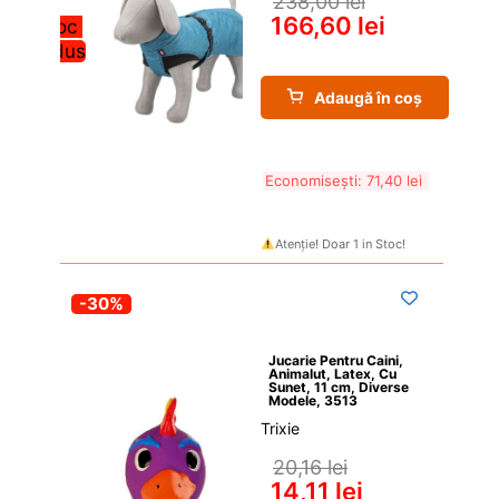
238,00 
lei
166,60 
lei
Stoc 
redus
Adaugă în coș
Economisești: 
71,40 
lei
Atenție! Doar 1 in Stoc!
-30%
Jucarie Pentru Caini, 
Animalut, Latex, Cu 
Sunet, 11 cm, Diverse 
Modele, 3513
Trixie
20,16 
lei
14,11 
lei