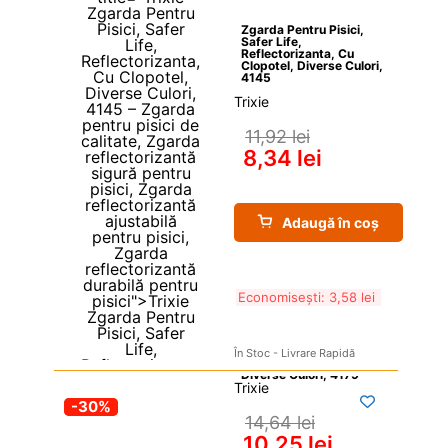
Zgarda Pentru Pisici, 
Safer Life, 
Reflectorizanta, Cu 
Clopotel, Diverse Culori, 
4145
Trixie
11,92 
lei
8,34 
lei
Adaugă în coș
Economisești: 
3,58 
lei
În Stoc - Livrare Rapidă
Trixie
-30%
14,64 
lei
10,25 
lei