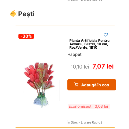
Pești
-30%
Planta Artificiala Pentru 
Acvariu, Blister, 10 cm, 
Roz/Verde, 1B10
Happet
7,07 
lei
10,10 
lei
Adaugă în coș
Economisești: 
3,03 
lei
În Stoc - Livrare Rapidă