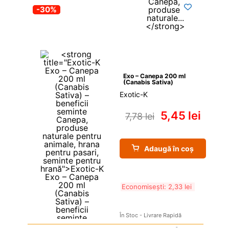
-30%
Exo – Canepa 200 ml 
(Canabis Sativa)
Exotic-K
5,45 
lei
7,78 
lei
Adaugă în coș
Economisești: 
2,33 
lei
În Stoc - Livrare Rapidă