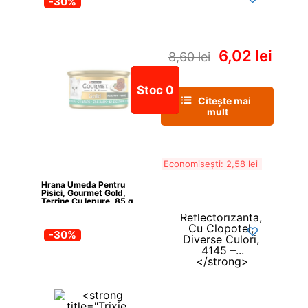
-30%
6,02 
lei
8,60 
lei
Stoc 0
Citește mai 
mult
Economisești: 
2,58 
lei
Hrana Umeda Pentru 
Pisici, Gourmet Gold, 
Terrine Cu Iepure, 85 g
-30%