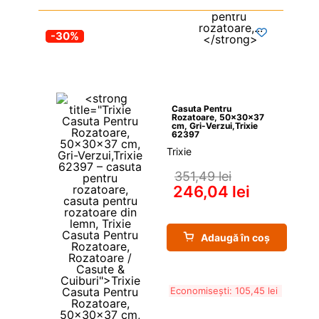
-30%
Casuta Pentru 
Rozatoare, 50x30x37 
cm, Gri-Verzui,Trixie 
62397
Trixie
351,49 
lei
246,04 
lei
Adaugă în coș
Economisești: 
105,45 
lei