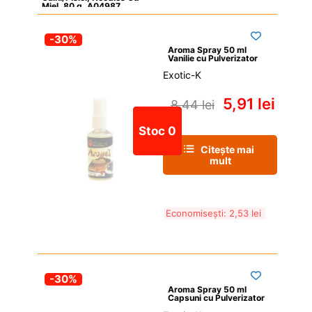
Miel, 80 g, A04987
-30%
Aroma Spray 50 ml 
Vanilie cu Pulverizator
Exotic-K
5,91 
lei
8,44 
lei
Stoc 0
Citește mai 
mult
Economisești: 
2,53 
lei
-30%
Aroma Spray 50 ml 
Capsuni cu Pulverizator