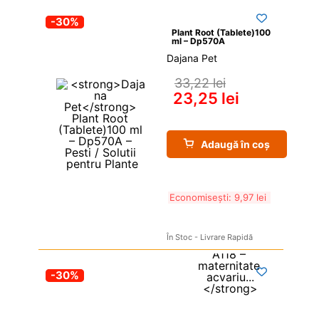
-30%
Plant Root (Tablete)100 
ml – Dp570A
Dajana Pet
33,22 
lei
23,25 
lei
Adaugă în coș
Economisești: 
9,97 
lei
În Stoc - Livrare Rapidă
-30%