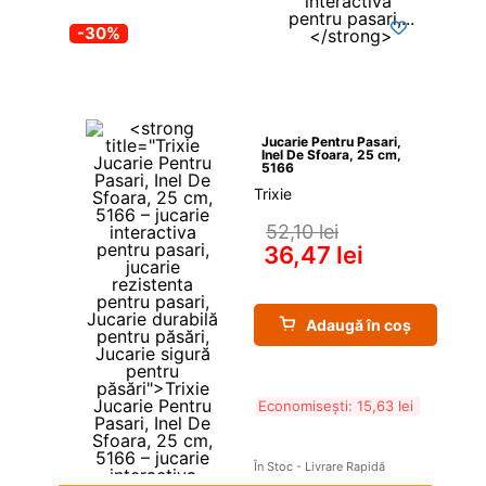
-30%
Jucarie Pentru Pasari, 
Inel De Sfoara, 25 cm, 
5166
Trixie
52,10 
lei
36,47 
lei
Adaugă în coș
Economisești: 
15,63 
lei
În Stoc - Livrare Rapidă