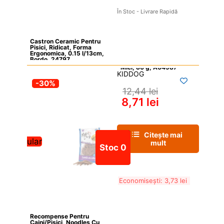
În Stoc - Livrare Rapidă
Castron Ceramic Pentru 
Pisici, Ridicat, Forma 
Ergonomica, 0.15 l/13cm, 
Bordo, 24797
KIDDOG
-30%
12,44 
lei
8,71 
lei
Citește mai 
Popular
mult
Stoc 0
Economisești: 
3,73 
lei
Recompense Pentru 
Caini/Pisici, Noodles Cu 