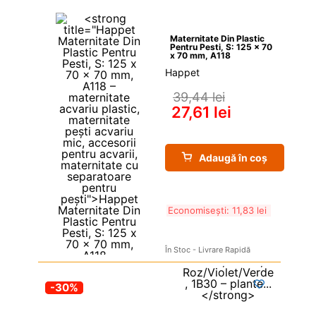
Maternitate Din Plastic 
Pentru Pesti, S: 125 x 70 
x 70 mm, A118
Happet
39,44 
lei
27,61 
lei
Adaugă în coș
Economisești: 
11,83 
lei
În Stoc - Livrare Rapidă
-30%