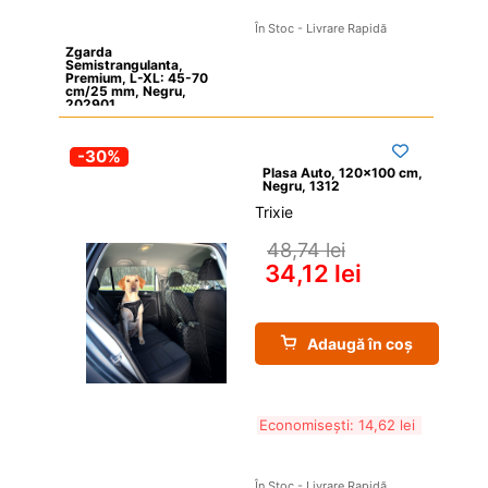
În Stoc - Livrare Rapidă
Zgarda 
Semistrangulanta, 
Premium, L-XL: 45-70 
cm/25 mm, Negru, 
202901
-30%
Plasa Auto, 120×100 cm, 
Negru, 1312
Trixie
48,74 
lei
34,12 
lei
Adaugă în coș
Economisești: 
14,62 
lei
În Stoc - Livrare Rapidă