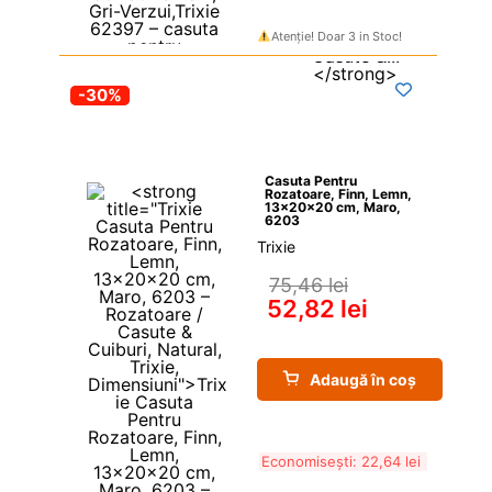
Atenție! Doar 3 in Stoc!
-30%
Casuta Pentru 
Rozatoare, Finn, Lemn, 
13x20x20 cm, Maro, 
6203
Trixie
75,46 
lei
52,82 
lei
Adaugă în coș
Economisești: 
22,64 
lei