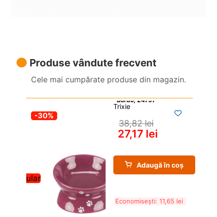
Produse vândute frecvent
Cele mai cumpărate produse din magazin.
Trixie
-30%
38,82 
lei
27,17 
lei
Adaugă în coș
Popular
Economisești: 
11,65 
lei