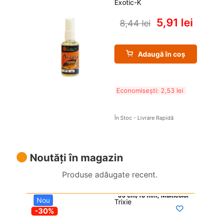
Exotic-K
5,91 
lei
8,44 
lei
Adaugă în coș
Economisești: 
2,53 
lei
În Stoc - Livrare Rapidă
Noutăți în magazin
Produse adăugate recent.
Nou
Trixie

-30%