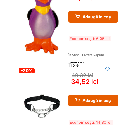
Adaugă în coș
Economisești: 
6,05 
lei
În Stoc - Livrare Rapidă
Trixie
-30%
49,32 
lei
34,52 
lei
Adaugă în coș
Economisești: 
14,80 
lei