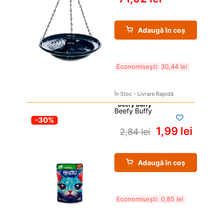
Adaugă în coș
Economisești: 
30,44 
lei
În Stoc - Livrare Rapidă
Beefy Buffy
-30%
1,99 
lei
2,84 
lei
Adaugă în coș
Economisești: 
0,85 
lei