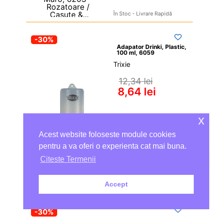
În Stoc - Livrare Rapidă
-30%
Adapator Drinki, Plastic, 
100 ml, 6059
Trixie
12,34 
lei
8,64 
lei
x
Adaugă în coș
Acest website foloseste module cookies
pentru a va oferi o experienta cat mai buna.
Citeste Termenii
Economisești: 
3,70 
lei
Accept
În Stoc - Livrare Rapidă
-30%