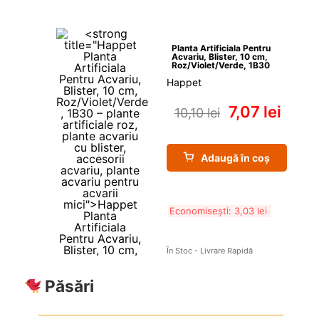
Planta Artificiala Pentru 
Acvariu, Blister, 10 cm, 
Roz/Violet/Verde, 1B30
Happet
7,07 
lei
10,10 
lei
Adaugă în coș
Economisești: 
3,03 
lei
În Stoc - Livrare Rapidă
Păsări