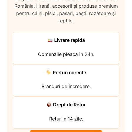
i
l
p
România. Hrană, accesorii și produse premium
c
d
u
i
pentru câini, pisici, păsări, pești, rozătoare și
o
e
l
l
reptile.
p
c
d
i
o
e
l
p
c
Livrare rapidă
i
o
l
p
Comenzile pleacă în 24h.
i
l
Prețuri corecte
Branduri de încredere.
Drept de Retur
Retur in 14 zile.