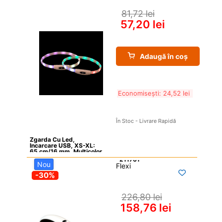
81,72 
lei
57,20 
lei
Adaugă în coș
Economisești: 
24,52 
lei
În Stoc - Livrare Rapidă
Zgarda Cu Led, 
Incarcare USB, XS-XL: 
65 cm/16 mm, Multicolor
Nou
Flexi

-30%
226,80 
lei
158,76 
lei