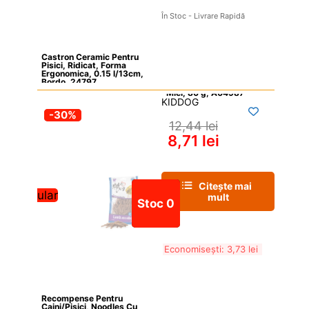
În Stoc - Livrare Rapidă
Castron Ceramic Pentru 
Pisici, Ridicat, Forma 
Ergonomica, 0.15 l/13cm, 
Bordo, 24797
KIDDOG
-30%
12,44 
lei
8,71 
lei
Citește mai 
Popular
mult
Stoc 0
Economisești: 
3,73 
lei
Recompense Pentru 
Caini/Pisici, Noodles Cu 