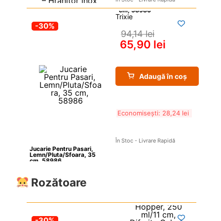
Trixie
-30%
94,14 
lei
65,90 
lei
Adaugă în coș
Economisești: 
28,24 
lei
În Stoc - Livrare Rapidă
Jucarie Pentru Pasari, 
Lemn/Pluta/Sfoara, 35 
cm, 58986
Rozătoare
-30%