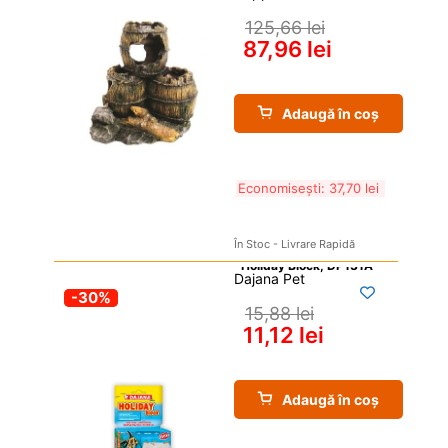
125,66 
lei
87,96 
lei
Adaugă în coș
Economisești: 
37,70 
lei
În Stoc - Livrare Rapidă
Dajana Pet
-30%
15,88 
lei
11,12 
lei
Adaugă în coș