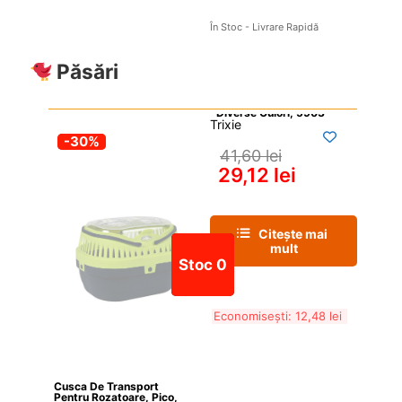
În Stoc - Livrare Rapidă
Păsări
Trixie
-30%
41,60 
lei
29,12 
lei
Citește mai 
mult
Stoc 0
Economisești: 
12,48 
lei
Cusca De Transport 
Pentru Rozatoare, Pico, 