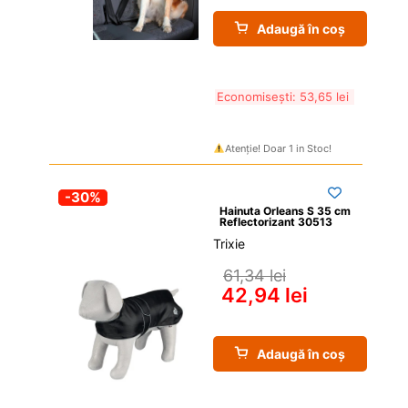
Adaugă în coș
Economisești: 
53,65 
lei
Atenție! Doar 1 in Stoc!
-30%
Hainuta Orleans S 35 cm 
Reflectorizant 30513
Trixie
61,34 
lei
42,94 
lei
Adaugă în coș