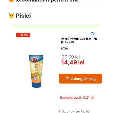
Pisici
-30%
Pate Premio Cu Ficat, 75 
g, 42714
Trixie
20,70 
lei
14,49 
lei
Adaugă în coș
Economisești: 
6,21 
lei
În Stoc - Livrare Rapidă