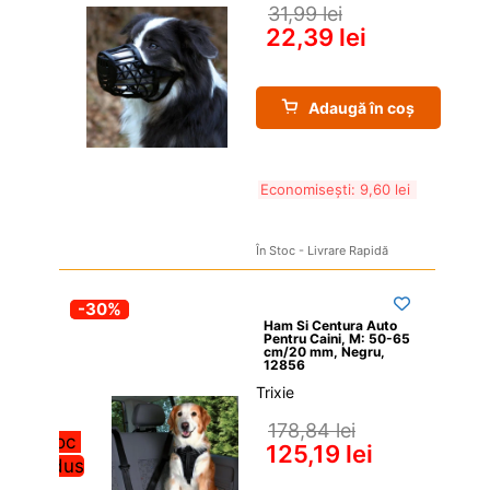
31,99 
lei
22,39 
lei
Adaugă în coș
Economisești: 
9,60 
lei
În Stoc - Livrare Rapidă
-30%
Ham Si Centura Auto 
Pentru Caini, M: 50-65 
cm/20 mm, Negru, 
12856
Trixie
178,84 
lei
Stoc 
125,19 
lei
redus