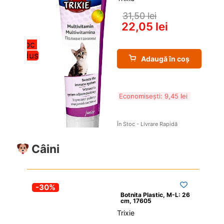
31,50 
lei
22,05 
lei
Stoc 
redus
Adaugă în coș
Economisești: 
9,45 
lei
În Stoc - Livrare Rapidă
Câini
-30%
Botnita Plastic, M-L: 26 
cm, 17605
Trixie