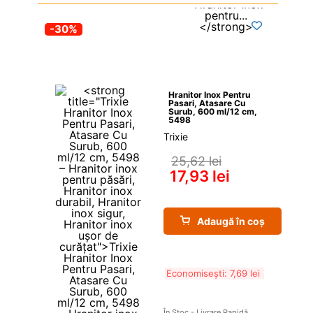
-30%
Hranitor Inox Pentru 
Pasari, Atasare Cu 
Surub, 600 ml/12 cm, 
5498
Trixie
25,62 
lei
17,93 
lei
Adaugă în coș
Economisești: 
7,69 
lei
În Stoc - Livrare Rapidă