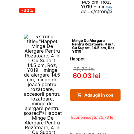
-30%
Minge De Alergare 
Pentru Rozatoare, 4 in 1, 
Cu Suport, 14.5 cm, Roz, 
Y019
Happet
85,76 
lei
60,03 
lei
Adaugă în coș
Economisești: 
25,73 
lei
În Stoc - Livrare Rapidă