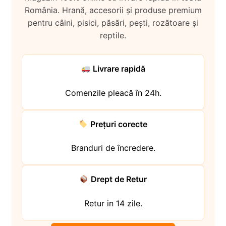
i
l
p
România. Hrană, accesorii și produse premium
c
d
u
i
pentru câini, pisici, păsări, pești, rozătoare și
o
e
l
l
reptile.
p
c
d
i
o
e
l
p
c
Livrare rapidă
i
o
l
p
Comenzile pleacă în 24h.
i
l
Prețuri corecte
Branduri de încredere.
Drept de Retur
Retur in 14 zile.