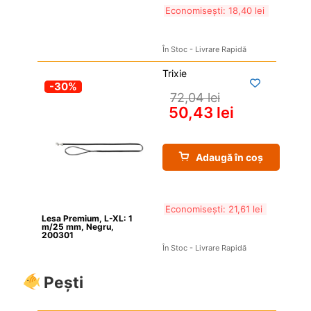
Economisești: 
18,40 
lei
În Stoc - Livrare Rapidă
Trixie
-30%
72,04 
lei
50,43 
lei
Adaugă în coș
Economisești: 
21,61 
lei
Lesa Premium, L-XL: 1 
m/25 mm, Negru, 
200301
În Stoc - Livrare Rapidă
Pești