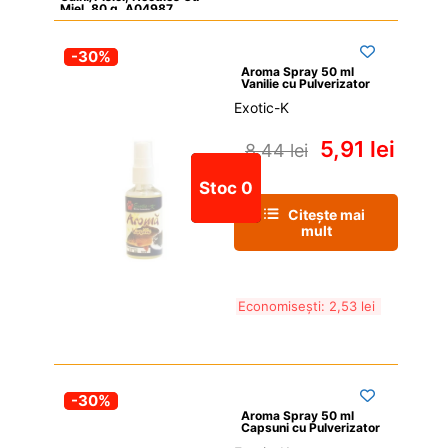
Miel, 80 g, A04987
-30%
Aroma Spray 50 ml 
Vanilie cu Pulverizator
Exotic-K
5,91 
lei
8,44 
lei
Stoc 0
Citește mai 
mult
Economisești: 
2,53 
lei
-30%
Aroma Spray 50 ml 
Capsuni cu Pulverizator