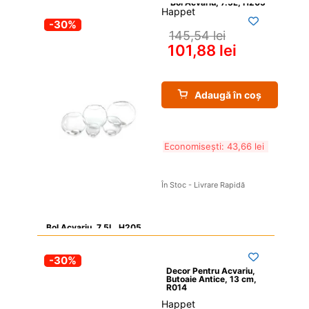
Happet
-30%
145,54 
lei
101,88 
lei
Adaugă în coș
Economisești: 
43,66 
lei
În Stoc - Livrare Rapidă
Bol Acvariu, 7.5L, H205
-30%
Decor Pentru Acvariu, 
Butoaie Antice, 13 cm, 
R014
Happet