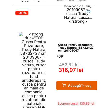
-30%
Cusca Pentru Rozatoare, 
Trudy Natura, 58x32x27 
cm, 20109067
FOP
452,82 
lei
316,97 
lei
Adaugă în coș
Economisești: 
135,85 
lei