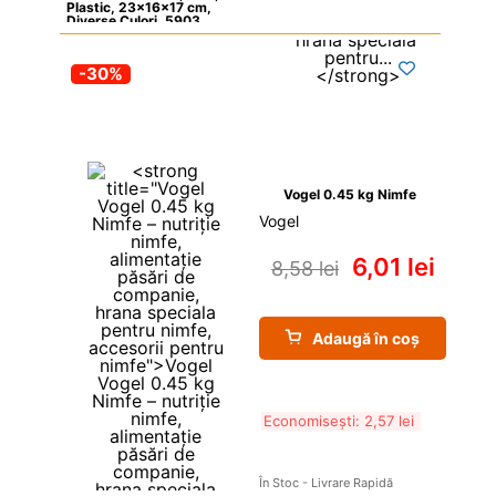
Plastic, 23x16x17 cm, 
Diverse Culori, 5903
-30%
Vogel 0.45 kg Nimfe
Vogel
6,01 
lei
8,58 
lei
Adaugă în coș
Economisești: 
2,57 
lei
În Stoc - Livrare Rapidă