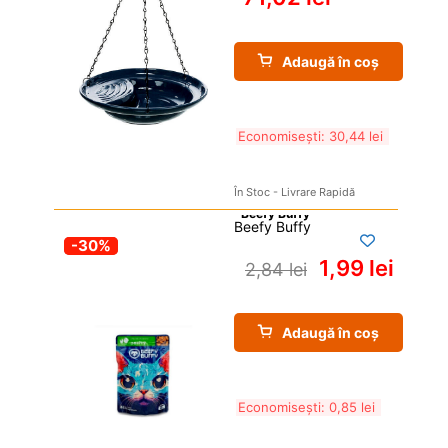
Adaugă în coș
Economisești: 
30,44 
lei
În Stoc - Livrare Rapidă
Beefy Buffy
-30%
1,99 
lei
2,84 
lei
Adaugă în coș
Economisești: 
0,85 
lei