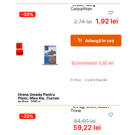
Carpathian
-30%
1,92 
lei
2,74 
lei
Adaugă în coș
Stoc 
redus
Economisești: 
0,82 
lei
În Stoc - Livrare Rapidă
Hrana Umeda Pentru 
Pisici, Miss Kis, Curcan 
In Sos, 100 g
Trixie
-30%
84,60 
lei
59,22 
lei