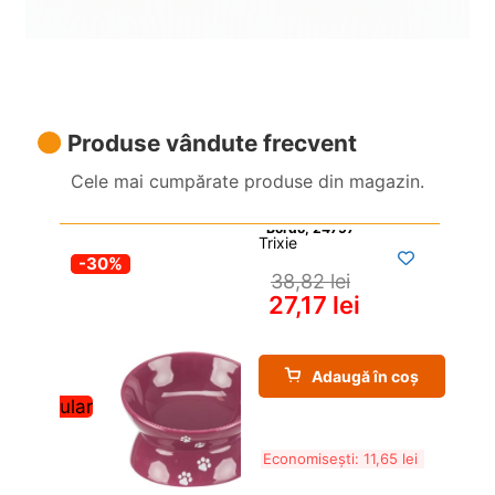
Produse vândute frecvent
Cele mai cumpărate produse din magazin.
Trixie
-30%
38,82 
lei
27,17 
lei
Adaugă în coș
Popular
Economisești: 
11,65 
lei