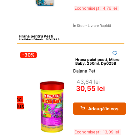
Economisești: 
4,76 
lei
În Stoc - Livrare Rapidă
Hrana pentru Pesti 
Holiday Block, DP131A
-30%
Hrana puiet pesti, Micro 
Baby, 250ml, Dp025B
Dajana Pet
43,64 
lei
30,55 
lei
Stoc 
redus
Adaugă în coș
Economisești: 
13,09 
lei