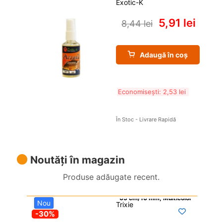
Exotic-K
5,91 
lei
8,44 
lei
Adaugă în coș
Economisești: 
2,53 
lei
În Stoc - Livrare Rapidă
Noutăți în magazin
Produse adăugate recent.
Nou
Trixie

-30%