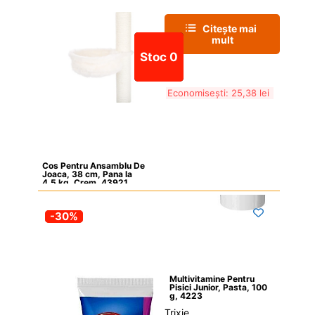
Citește mai 
mult
Stoc 0
Economisești: 
25,38 
lei
Cos Pentru Ansamblu De 
Joaca, 38 cm, Pana la 
4.5 kg, Crem, 43921
-30%
Multivitamine Pentru 
Pisici Junior, Pasta, 100 
g, 4223
Trixie