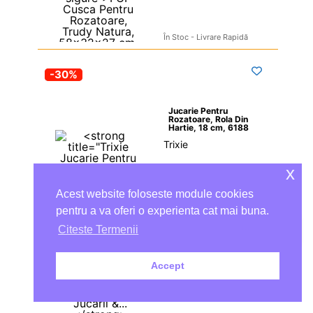
În Stoc - Livrare Rapidă
-30%
Jucarie Pentru 
Rozatoare, Rola Din 
Hartie, 18 cm, 6188
Trixie
17,54 
lei
x
12,28 
lei
Acest website foloseste module cookies
pentru a va oferi o experienta cat mai buna.
Adaugă în coș
Citeste Termenii
Accept
Economisești: 
5,26 
lei