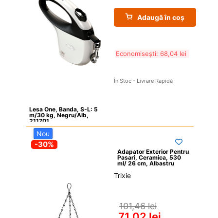
Adaugă în coș
Economisești: 
68,04 
lei
În Stoc - Livrare Rapidă
Lesa One, Banda, S-L: 5 
m/30 kg, Negru/Alb, 
211701
Nou
-30%
Adapator Exterior Pentru 
Pasari, Ceramica, 530 
ml/ 26 cm, Albastru
Trixie

101,46 
lei
71,02 
lei