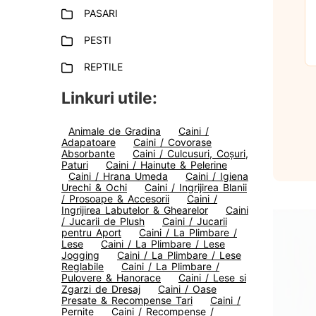
PASARI
PESTI
REPTILE
Linkuri utile:
Animale de Gradina
Caini /
Adapatoare
Caini / Covorase
Absorbante
Caini / Culcusuri, Coșuri,
Paturi
Caini / Hainute & Pelerine
Caini / Hrana Umeda
Caini / Igiena
Urechi & Ochi
Caini / Ingrijirea Blanii
/ Prosoape & Accesorii
Caini /
Ingrijirea Labutelor & Ghearelor
Caini
/ Jucarii de Plush
Caini / Jucarii
pentru Aport
Caini / La Plimbare /
Lese
Caini / La Plimbare / Lese
Jogging
Caini / La Plimbare / Lese
Reglabile
Caini / La Plimbare /
Pulovere & Hanorace
Caini / Lese si
Zgarzi de Dresaj
Caini / Oase
Presate & Recompense Tari
Caini /
Pernite
Caini / Recompense /