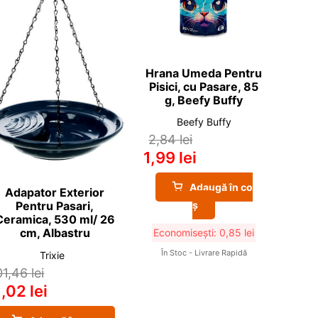
Hrana Umeda Pentru
Pisici, cu Pasare, 85
g, Beefy Buffy
Beefy Buffy
2,84
lei
1,99
lei
Adaugă în co
Adapator Exterior
ș
Pentru Pasari,
Ceramica, 530 ml/ 26
cm, Albastru
Economisești:
0,85
lei
În Stoc - Livrare Rapidă
Trixie
01,46
lei
1,02
lei