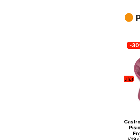
P
-3
Popular
Castr
Pisi
Er
l/13