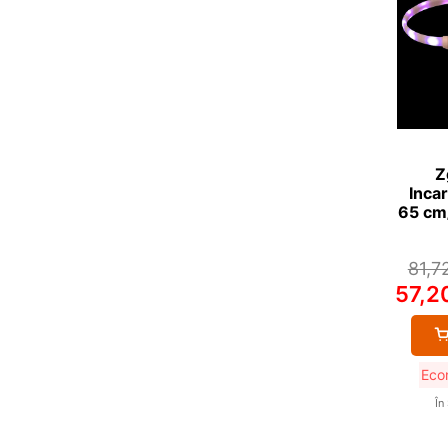
Z
Inca
65 cm
81,7
57,2
Eco
În