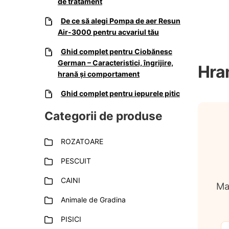
de tratament
De ce să alegi Pompa de aer Resun
Air-3000 pentru acvariul tău
Ghid complet pentru Ciobănesc
German – Caracteristici, îngrijire,
Hran
hrană și comportament
Ghid complet pentru iepurele pitic
Categorii de produse
ROZATOARE
PESCUIT
CAINI
Ma
Animale de Gradina
PISICI