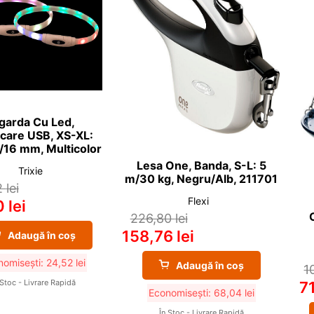
garda Cu Led,
rcare USB, XS-XL:
/16 mm, Multicolor
Lesa One, Banda, S-L: 5
Trixie
m/30 kg, Negru/Alb, 211701
2
lei
Flexi
0
lei
226,80
lei
158,76
lei
Adaugă în coș
nomisești:
24,52
lei
Adaugă în coș
1
 Stoc - Livrare Rapidă
7
Economisești:
68,04
lei
În Stoc - Livrare Rapidă