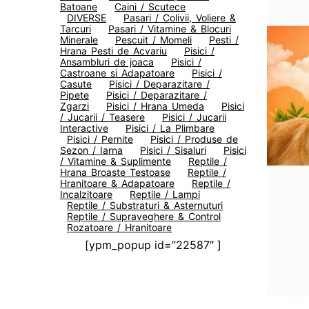
Batoane
Caini / Scutece
DIVERSE
Pasari / Colivii, Voliere &
Tarcuri
Pasari / Vitamine & Blocuri
Minerale
Pescuit / Momeli
Pesti /
Hrana Pesti de Acvariu
Pisici /
Ansambluri de joaca
Pisici /
Castroane si Adapatoare
Pisici /
Casute
Pisici / Deparazitare /
Pipete
Pisici / Deparazitare /
Zgarzi
Pisici / Hrana Umeda
Pisici
/ Jucarii / Teasere
Pisici / Jucarii
Interactive
Pisici / La Plimbare
Pisici / Pernite
Pisici / Produse de
Sezon / Iarna
Pisici / Sisaluri
Pisici
/ Vitamine & Suplimente
Reptile /
Hrana Broaste Testoase
Reptile /
Hranitoare & Adapatoare
Reptile /
Incalzitoare
Reptile / Lampi
Reptile / Substraturi & Asternuturi
Reptile / Supraveghere & Control
Rozatoare / Hranitoare
[ypm_popup id=”22587″ ]