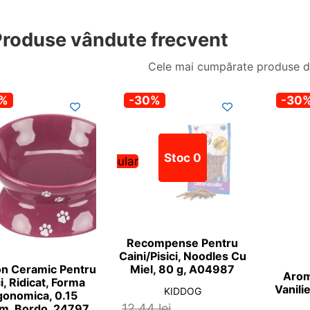
roduse vândute frecvent
Cele mai cumpărate produse d
0%
-30%
-30
Stoc 0
Popular
Recompense Pentru
Caini/Pisici, Noodles Cu
on Ceramic Pentru
Miel, 80 g, A04987
Arom
ci, Ridicat, Forma
Vanili
KIDDOG
gonomica, 0.15
12,44
lei
cm, Bordo, 24797