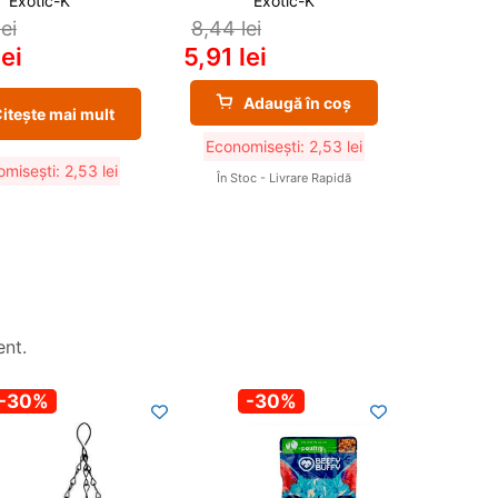
Exotic-K
Exotic-K
lei
8,44
lei
lei
5,91
lei
Adaugă în coș
itește mai mult
Economisești:
2,53
lei
omisești:
2,53
lei
În Stoc - Livrare Rapidă
nt.
Nou
-30%
-30%