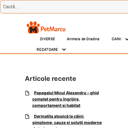
Treci
Sări
la
la
DIVERSE
Animale de Gradina
CAINI
navigare
conținut
ROZATOARE
Articole recente
Papagalul Micul Alexandru – ghid
complet pentru îngrijire,
comportament și habitat
Dermatita atopică la câini:
simptome, cauze și soluții moderne