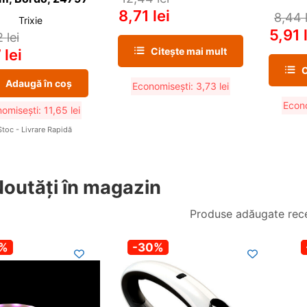
8,71
lei
8,44
Trixie
5,91
2
lei
Citește mai mult
7
lei
C
Adaugă în coș
Economisești:
3,73
lei
Econ
omisești:
11,65
lei
Stoc - Livrare Rapidă
outăți în magazin
Produse adăugate rece
Nou
0%
-30%