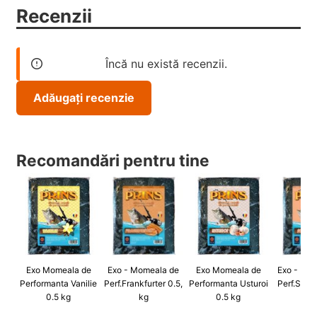
Recenzii
Încă nu există recenzii.
Adăugați recenzie
Recomandări pentru tine
Exo Momeala de
Exo - Momeala de
Exo Momeala de
Exo - Mo
Performanta Vanilie
Perf.Frankfurter 0.5,
Performanta Usturoi
Perf.Somo
0.5 kg
kg
0.5 kg