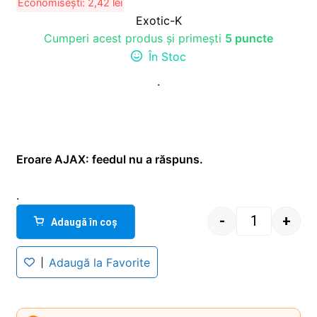
Economisești:
2,42
lei
Exotic-K
Cumperi acest produs și primești
5 puncte
În Stoc
.
Eroare AJAX: feedul nu a răspuns.
.
-
+
Adaugă în coș
Quantity
Adaugă la Favorite