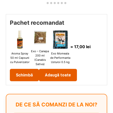
Pachet recomandat
=
17,00
lei
Exo – Canepa
Aroma Spray
Exo Momeala
200 ml
50 ml Capsuni
de Performanta
(Canabis
cu Pulverizator
Usturoi 0.5 kg
Sativa)
Schimbă
Adaugă toate
DE CE SĂ COMANZI DE LA NOI?