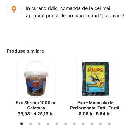
In curand ridici comanda de la cel mai
apropiat punct de preluare, când îți convine!
Produse similare
Exo Shrimp 1000 ml
Exo – Momeala de
S
Galetusa
Performanta, Tutti-Frutti,
0.5 kg
35,98
lei
25,19
lei
8,06
lei
5,64
lei