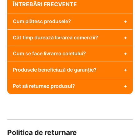
ÎNTREBĂRI FRECVENTE
Cum plătesc produsele?
Cât timp durează livrarea comenzii?
Cum se face livrarea coletului?
Produsele beneficiază de garanție?
Pot să returnez produsul?
Politica de returnare