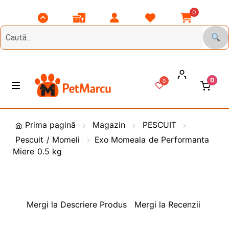
0
Scroll
Comenzile
Contul
Listă
Coșul
Top
Mele
Meu
Favorite
Meu
0
0
Treci
Sări
M
e
la
la
n
DIVERSE
navigare
conținut
i
Prima pagină
Magazin
PESCUIT
u
Pescuit / Momeli
Exo Momeala de Performanta
Animale de Gradina
Miere 0.5 kg
CAINI
E
x
t
PASARI
E
Mergi la Descriere Produs
Mergi la Recenzii
i
x
n
t
PESCUIT
E