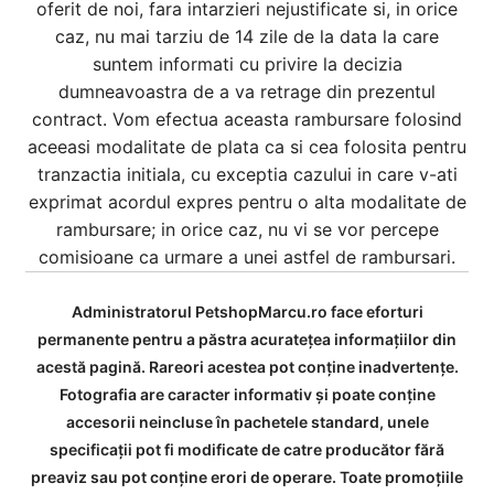
oferit de noi, fara intarzieri nejustificate si, in orice
caz, nu mai tarziu de 14 zile de la data la care
suntem informati cu privire la decizia
dumneavoastra de a va retrage din prezentul
contract. Vom efectua aceasta rambursare folosind
aceeasi modalitate de plata ca si cea folosita pentru
tranzactia initiala, cu exceptia cazului in care v-ati
exprimat acordul expres pentru o alta modalitate de
rambursare; in orice caz, nu vi se vor percepe
comisioane ca urmare a unei astfel de rambursari.
Administratorul PetshopMarcu.ro face eforturi
permanente pentru a păstra acurateţea informaţiilor din
acestă pagină. Rareori acestea pot conţine inadvertenţe.
Fotografia are caracter informativ şi poate conţine
accesorii neincluse în pachetele standard, unele
specificaţii pot fi modificate de catre producător fără
preaviz sau pot conţine erori de operare. Toate promoţiile