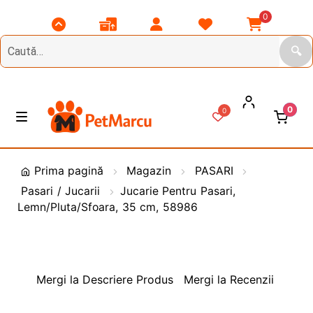
0
Scroll
Comenzile
Contul
Listă
Coșul
Top
Mele
Meu
Favorite
Meu
🔍
0
0
Treci
Sări
M
e
la
la
n
DIVERSE
navigare
conținut
i
Prima pagină
Magazin
PASARI
u
Pasari / Jucarii
Jucarie Pentru Pasari,
Animale de Gradina
Lemn/Pluta/Sfoara, 35 cm, 58986
CAINI
E
x
t
PASARI
E
Mergi la Descriere Produs
Mergi la Recenzii
i
x
n
t
PESCUIT
E