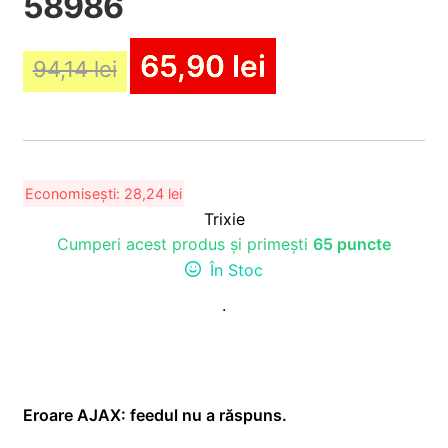
58986
65,90
lei
94,14
lei
Economisești:
28,24
lei
Trixie
Cumperi acest produs și primești
65 puncte
În Stoc
.
Eroare AJAX: feedul nu a răspuns.