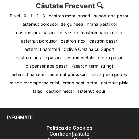
Căutate Frecvent 🔍
Pisici
0
1
2
3
castron metal pasari
suport apa pasari
asternut porcusori de guineea
hrana pesti koi
castron inox pasari
colivie iza
castron pasari metal
asternut porcusor
castron inox
castron pasari
asternut hamsteri
Colivia Cristina cu Suport
castron metalic pasari
castron metalic pentru pasari
dispenser apa pasari
{search_term_string}
asternut hamster
asternut porcusori
hrana pesti guppy
minge recompense caini
hrana pesti betta
asternut pisici
talas
castron metal
asternut iepuri
INFORMATII
Politica de Cookies
Confidențialitate