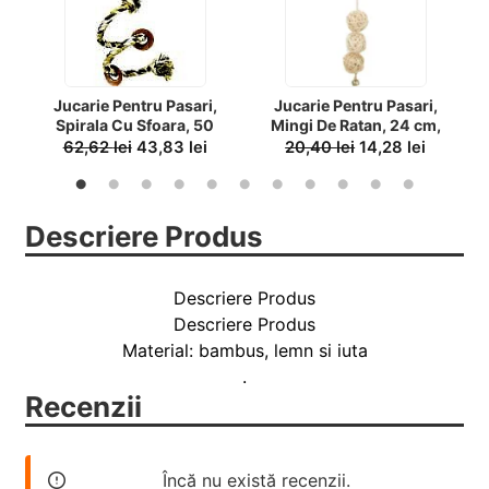
Jucarie Pentru Pasari,
Jucarie Pentru Pasari,
Spirala Cu Sfoara, 50
Mingi De Ratan, 24 cm,
cm/21 mm, 5164
51693
62,62
lei
43,83
lei
20,40
lei
14,28
lei
Descriere Produs
Descriere Produs
Descriere Produs
Material: bambus, lemn si iuta
.
Recenzii
Încă nu există recenzii.