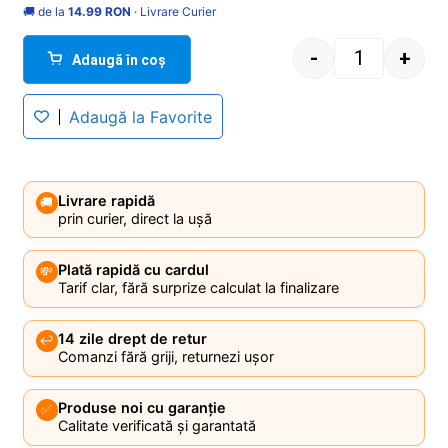
🚚 de la
14.99 RON
· Livrare Curier
-
+
Adaugă în coș
Quantity
Adaugă la Favorite
Livrare rapidă
🚚
prin curier, direct la ușă
Plată rapidă cu cardul
💸
Tarif clar, fără surprize calculat la finalizare
14 zile drept de retur
↩️
Comanzi fără griji, returnezi ușor
Produse noi cu garanție
✅
Calitate verificată și garantată