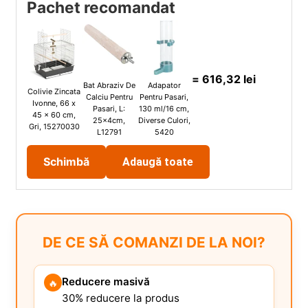
Pachet recomandat
=
616,32
lei
Bat Abraziv De
Adapator
Colivie Zincata
Calciu Pentru
Pentru Pasari,
Ivonne, 66 x
Pasari, L:
130 ml/16 cm,
45 x 60 cm,
25x4cm,
Diverse Culori,
Gri, 15270030
L12791
5420
Schimbă
Adaugă toate
DE CE SĂ COMANZI DE LA NOI?
Reducere masivă
🔥
30% reducere la produs