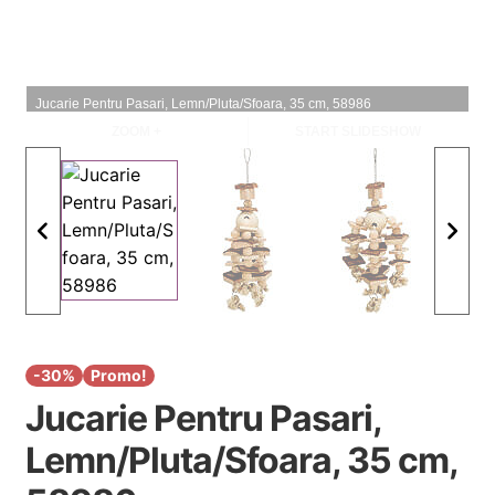
i
l
p
c
d
u
i
o
e
l
l
p
c
d
i
o
e
Jucarie Pentru Pasari, Lemn/Pluta/Sfoara, 35 cm, 58986
ZOOM +
START SLIDESHOW
l
p
c
i
o
l
p
i
l
-30%
Promo!
Jucarie Pentru Pasari,
Lemn/Pluta/Sfoara, 35 cm,