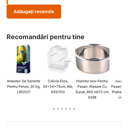
Adăugați recenzie
Recomandări pentru tine
Amestec De Seminte
Colivie Eliza,
Hranitor Inox Pentru
Jucarie
Pentru Perusi, 20 kg,
54x34x75cm, Alb,
Pasari, Atasare Cu
Pasari, Di
L652221
493/100
Surub, 600 ml/12 cm,
Piatra De
5498
cm, 5